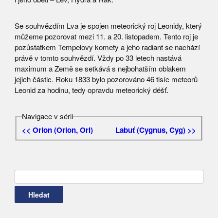
Se souhvězdím Lva je spojen meteorický roj Leonidy, který
můžeme pozorovat mezi 11. a 20. listopadem. Tento roj je
pozůstatkem Tempelovy komety a jeho radiant se nachází
právě v tomto souhvězdí. Vždy po 33 letech nastává
maximum a Země se setkává s nejbohatším oblakem
jejich částic. Roku 1833 bylo pozorováno 46 tisíc meteorů
Leonid za hodinu, tedy opravdu meteorický déšť.
Navigace v sérii
<< Orion (Orion, Ori)
Labuť (Cygnus, Cyg) >>
Vyhledávání