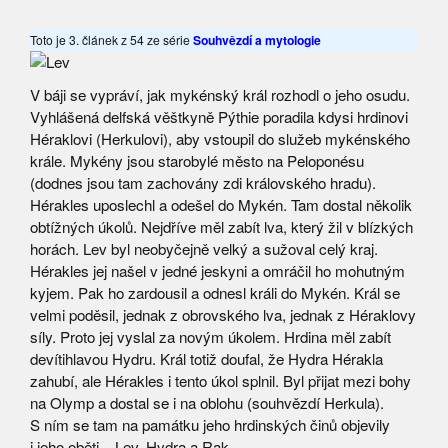
Toto je 3. článek z 54 ze série
Souhvězdí a mytologie
V báji se vypráví, jak mykénský král rozhodl o jeho osudu.
Vyhlášená delfská věštkyně Pýthie poradila kdysi hrdinovi
Héraklovi (Herkulovi), aby vstoupil do služeb mykénského
krále. Mykény jsou starobylé město na Peloponésu
(dodnes jsou tam zachovány zdi královského hradu).
Hérakles uposlechl a odešel do Mykén. Tam dostal několik
obtížných úkolů. Nejdříve měl zabít lva, který žil v blízkých
horách. Lev byl neobyčejně velký a sužoval celý kraj.
Hérakles jej našel v jedné jeskyni a omráčil ho mohutným
kyjem. Pak ho zardousil a odnesl králi do Mykén. Král se
velmi poděsil, jednak z obrovského lva, jednak z Héraklovy
síly. Proto jej vyslal za novým úkolem. Hrdina měl zabít
devítihlavou Hydru. Král totiž doufal, že Hydra Hérakla
zahubí, ale Hérakles i tento úkol splnil. Byl přijat mezi bohy
na Olymp a dostal se i na oblohu (souhvězdí Herkula).
S ním se tam na památku jeho hrdinských činů objevily
i jeho oběti – Lev, Hydra a Rak.