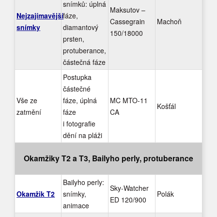
snímků: úplná
Maksutov –
Nejzajímavější
fáze,
Cassegrain
Machoň
snímky
diamantový
150/18000
prsten,
protuberance,
částečná fáze
Postupka
částečné
Vše ze
fáze, úplná
MC MTO-11
Košťál
zatmění
fáze
CA
i fotografie
dění na pláži
Okamžiky T2 a T3, Bailyho perly, protuberance
Bailyho perly:
Sky-Watcher
Okamžik T2
snímky,
Polák
ED 120/900
animace