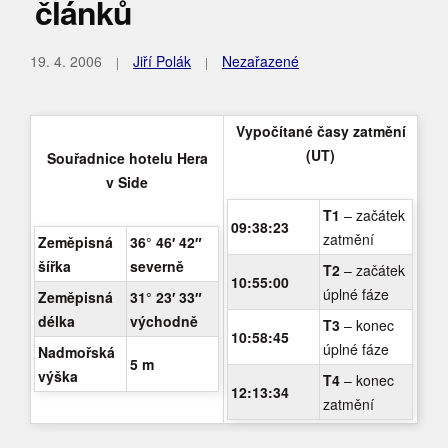
článků
19. 4. 2006
Jiří Polák
Nezařazené
Vypočítané časy zatmění
(UT)
Souřadnice hotelu Hera
v Side
T1
– začátek
09:38:23
zatmění
Zeměpisná
36° 46′ 42″
šířka
severně
T2
– začátek
10:55:00
úplné fáze
Zeměpisná
31° 23′ 33″
délka
východně
T3
– konec
10:58:45
úplné fáze
Nadmořská
5 m
výška
T4
– konec
12:13:34
zatmění