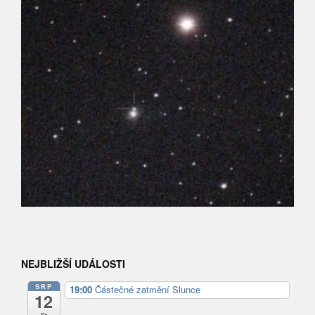
NEJBLIŽŠÍ UDÁLOSTI
SRP
19:00
Částečné zatmění Slunce
12