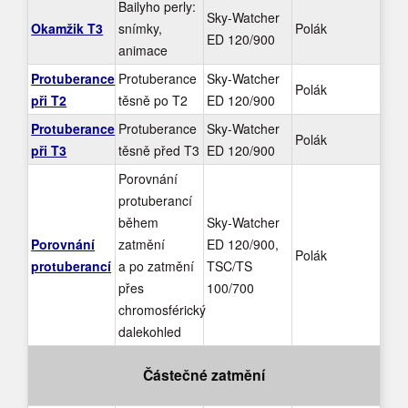
Bailyho perly:
Sky-Watcher
Okamžik T3
snímky,
Polák
ED 120/900
animace
Protuberance
Protuberance
Sky-Watcher
Polák
při T2
těsně po T2
ED 120/900
Protuberance
Protuberance
Sky-Watcher
Polák
při T3
těsně před T3
ED 120/900
Porovnání
protuberancí
během
Sky-Watcher
Porovnání
zatmění
ED 120/900,
Polák
protuberancí
a po zatmění
TSC/TS
přes
100/700
chromosférický
dalekohled
Částečné zatmění