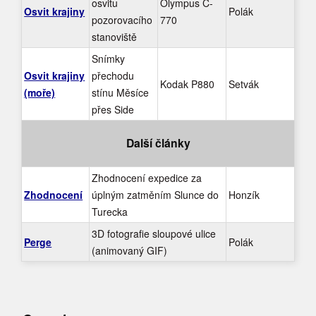
osvitu
Olympus C-
Osvit krajiny
Polák
pozorovacího
770
stanoviště
Snímky
Osvit krajiny
přechodu
Kodak P880
Setvák
(moře)
stínu Měsíce
přes Side
Další články
Zhodnocení expedice za
Zhodnocení
úplným zatměním Slunce do
Honzík
Turecka
3D fotografie sloupové ulice
Perge
Polák
(animovaný GIF)