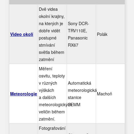
Dvě videa
okolní krajiny,
na kterých je
Sony DCR-
dobře vidět
TRV110E,
Video okolí
Polák
postupné
Panasonic
stmívání
RX67
světla během
zatmění
Měření
osvitu, teploty
v různých
Automatická
výškách
meteorologická
Meteorologie
Machoň
a dalších
stanice
meteorologických
SEMM
veličin během
zatmění.
Fotografování