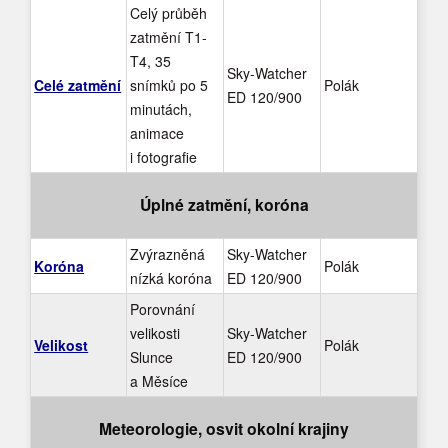
Celý průběh
zatmění T1-
T4, 35
Sky-Watcher
Celé zatmění
snímků po 5
Polák
ED 120/900
minutách,
animace
i fotografie
Úplné zatmění, koróna
Zvýrazněná
Sky-Watcher
Koróna
Polák
nízká koróna
ED 120/900
Porovnání
velikosti
Sky-Watcher
Velikost
Polák
Slunce
ED 120/900
a Měsíce
Meteorologie, osvit okolní krajiny