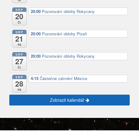
St
SRP
20:00
Pozorování oblohy Rokycany
20
Čt
SRP
20:00
Pozorování oblohy Plzeň
21
Pá
SRP
20:00
Pozorování oblohy Rokycany
27
Čt
SRP
4:15
Částečné zatmění Měsíce
28
Pá
Zobrazit kalendář