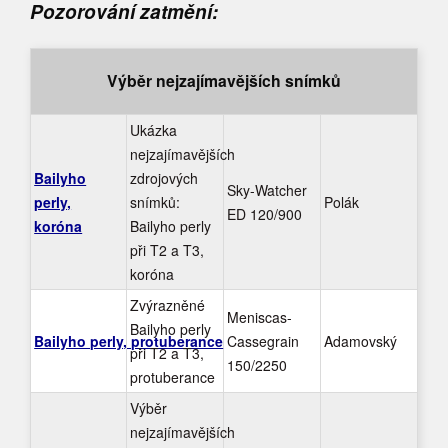
Pozorování zatmění:
Výběr nejzajímavějších snímků
Ukázka
nejzajímavějších
Bailyho
zdrojových
Sky-Watcher
perly,
snímků:
Polák
ED 120/900
koróna
Bailyho perly
při T2 a T3,
koróna
Zvýrazněné
Meniscas-
Bailyho perly
Bailyho perly, protuberance
Cassegrain
Adamovský
při T2 a T3,
150/2250
protuberance
Výběr
nejzajímavějších