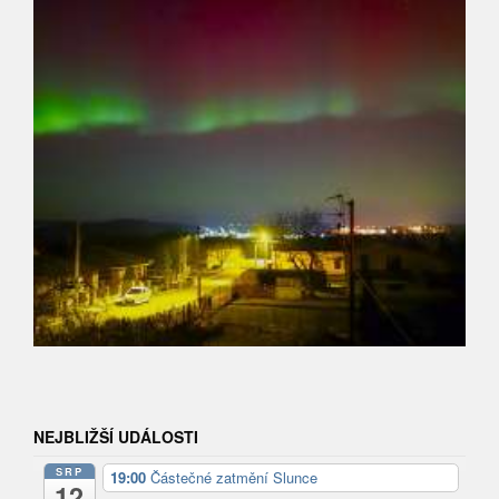
NEJBLIŽŠÍ UDÁLOSTI
SRP
19:00
Částečné zatmění Slunce
12