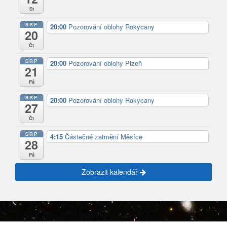
St
SRP
20:00
Pozorování oblohy Rokycany
20
Čt
SRP
20:00
Pozorování oblohy Plzeň
21
Pá
SRP
20:00
Pozorování oblohy Rokycany
27
Čt
SRP
4:15
Částečné zatmění Měsíce
28
Pá
Zobrazit kalendář