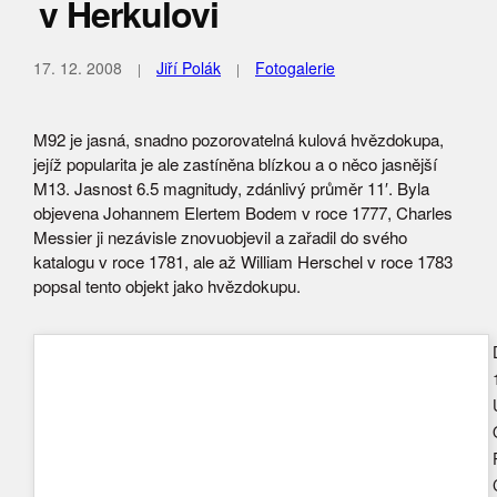
v Herkulovi
17. 12. 2008
Jiří Polák
Fotogalerie
M92 je jasná, snadno pozorovatelná kulová hvězdokupa,
jejíž popularita je ale zastíněna blízkou a o něco jasnější
M13. Jasnost 6.5 magnitudy, zdánlivý průměr 11′. Byla
objevena Johannem Elertem Bodem v roce 1777, Charles
Messier ji nezávisle znovuobjevil a zařadil do svého
katalogu v roce 1781, ale až William Herschel v roce 1783
popsal tento objekt jako hvězdokupu.