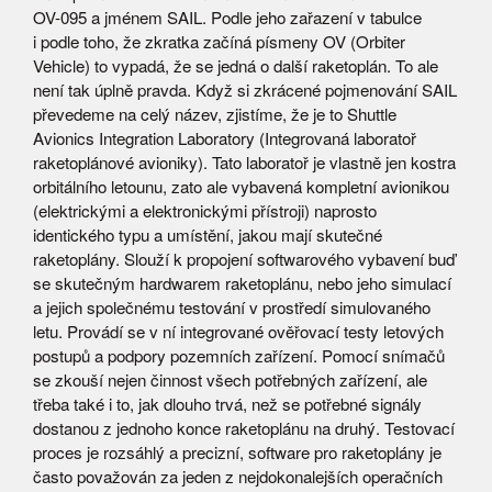
OV-095 a jménem SAIL. Podle jeho zařazení v tabulce
i podle toho, že zkratka začíná písmeny OV (Orbiter
Vehicle) to vypadá, že se jedná o další raketoplán. To ale
není tak úplně pravda. Když si zkrácené pojmenování SAIL
převedeme na celý název, zjistíme, že je to Shuttle
Avionics Integration Laboratory (Integrovaná laboratoř
raketoplánové avioniky). Tato laboratoř je vlastně jen kostra
orbitálního letounu, zato ale vybavená kompletní avionikou
(elektrickými a elektronickými přístroji) naprosto
identického typu a umístění, jakou mají skutečné
raketoplány. Slouží k propojení softwarového vybavení buď
se skutečným hardwarem raketoplánu, nebo jeho simulací
a jejich společnému testování v prostředí simulovaného
letu. Provádí se v ní integrované ověřovací testy letových
postupů a podpory pozemních zařízení. Pomocí snímačů
se zkouší nejen činnost všech potřebných zařízení, ale
třeba také i to, jak dlouho trvá, než se potřebné signály
dostanou z jednoho konce raketoplánu na druhý. Testovací
proces je rozsáhlý a precizní, software pro raketoplány je
často považován za jeden z nejdokonalejších operačních