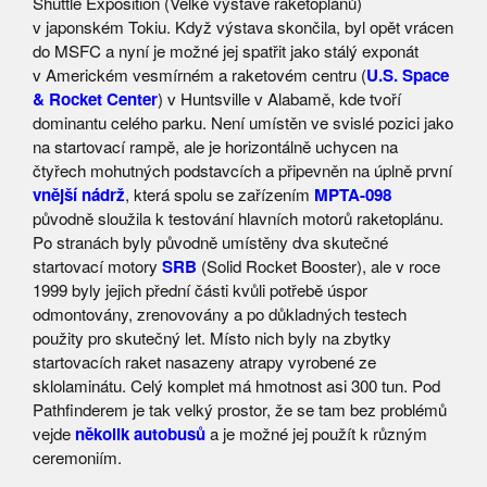
Shuttle Exposition (Velké výstavě raketoplánů)
v japonském Tokiu. Když výstava skončila, byl opět vrácen
do MSFC a nyní je možné jej spatřit jako stálý exponát
v Americkém vesmírném a raketovém centru (
U.S. Space
& Rocket Center
) v Huntsville v Alabamě, kde tvoří
dominantu celého parku. Není umístěn ve svislé pozici jako
na startovací rampě, ale je horizontálně uchycen na
čtyřech mohutných podstavcích a připevněn na úplně první
vnější nádrž
, která spolu se zařízením
MPTA-098
původně sloužila k testování hlavních motorů raketoplánu.
Po stranách byly původně umístěny dva skutečné
startovací motory
SRB
(Solid Rocket Booster), ale v roce
1999 byly jejich přední části kvůli potřebě úspor
odmontovány, zrenovovány a po důkladných testech
použity pro skutečný let. Místo nich byly na zbytky
startovacích raket nasazeny atrapy vyrobené ze
sklolaminátu. Celý komplet má hmotnost asi 300 tun. Pod
Pathfinderem je tak velký prostor, že se tam bez problémů
vejde
několik autobusů
a je možné jej použít k různým
ceremoniím.