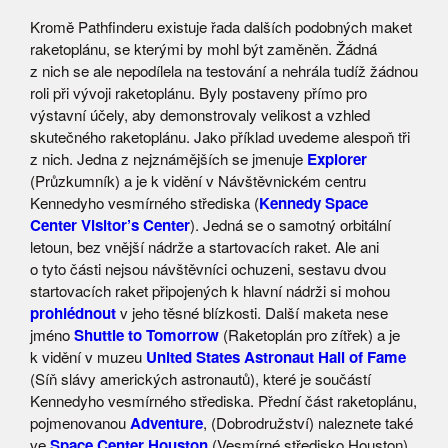
Kromě Pathfinderu existuje řada dalších podobných maket
raketoplánu, se kterými by mohl být zaměněn. Žádná
z nich se ale nepodílela na testování a nehrála tudíž žádnou
roli při vývoji raketoplánu. Byly postaveny přímo pro
výstavní účely, aby demonstrovaly velikost a vzhled
skutečného raketoplánu. Jako příklad uvedeme alespoň tři
z nich. Jedna z nejznámějších se jmenuje
Explorer
(Průzkumník) a je k vidění v Návštěvnickém centru
Kennedyho vesmírného střediska (
Kennedy Space
Center Visitor’s Center
). Jedná se o samotný orbitální
letoun, bez vnější nádrže a startovacích raket. Ale ani
o tyto části nejsou návštěvníci ochuzeni, sestavu dvou
startovacích raket připojených k hlavní nádrži si mohou
prohlédnout
v jeho těsné blízkosti. Další maketa nese
jméno
Shuttle to Tomorrow
(Raketoplán pro zítřek) a je
k vidění v muzeu
United States Astronaut Hall of Fame
(Síň slávy amerických astronautů), které je součástí
Kennedyho vesmírného střediska. Přední část raketoplánu,
pojmenovanou
Adventure
, (Dobrodružství) naleznete také
ve
Space Center Houston
(Vesmírné středisko Houston)