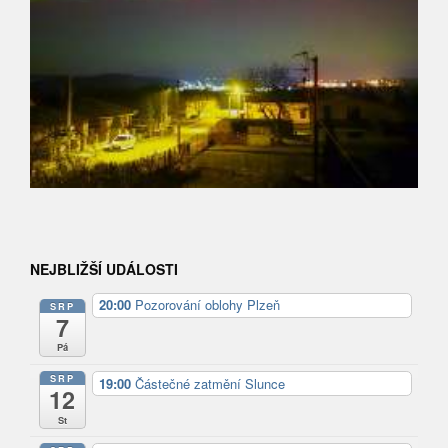
NEJBLIŽŠÍ UDÁLOSTI
20:00
Pozorování oblohy Plzeň
SRP
7
Pá
SRP
19:00
Částečné zatmění Slunce
12
St