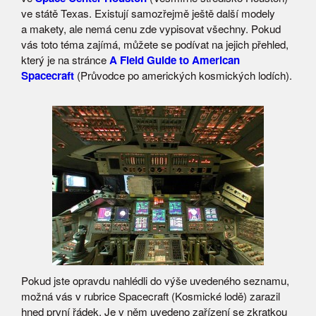
ve státě Texas. Existují samozřejmě ještě další modely
a makety, ale nemá cenu zde vypisovat všechny. Pokud
vás toto téma zajímá, můžete se podívat na jejich přehled,
který je na stránce
A Field Guide to American
Spacecraft
(Průvodce po amerických kosmických lodích).
Pokud jste opravdu nahlédli do výše uvedeného seznamu,
možná vás v rubrice Spacecraft (Kosmické lodě) zarazil
hned první řádek. Je v něm uvedeno zařízení se zkratkou