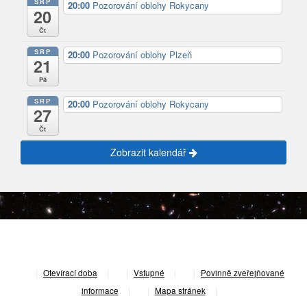
SRP
20:00
Pozorování oblohy Rokycany
20
Čt
SRP
20:00
Pozorování oblohy Plzeň
21
Pá
SRP
20:00
Pozorování oblohy Rokycany
27
Čt
Zobrazit kalendář
|
Otevírací doba
|
Vstupné
|
Povinně zveřejňované
informace
|
Mapa stránek
|