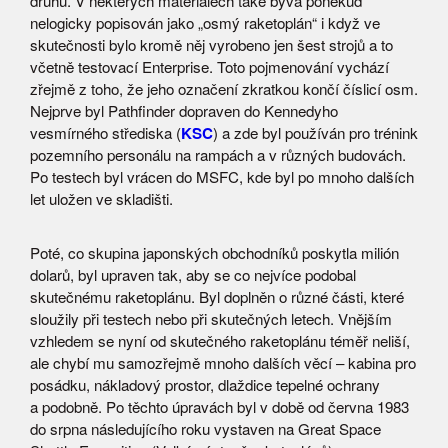
druhu. V některých materiálech také bývá poněkud
nelogicky popisován jako „osmý raketoplán“ i když ve
skutečnosti bylo kromě něj vyrobeno jen šest strojů a to
včetně testovací Enterprise. Toto pojmenování vychází
zřejmě z toho, že jeho označení zkratkou končí číslicí osm.
Nejprve byl Pathfinder dopraven do Kennedyho
vesmírného střediska (
KSC
) a zde byl používán pro trénink
pozemního personálu na rampách a v různých budovách.
Po testech byl vrácen do MSFC, kde byl po mnoho dalších
let uložen ve skladišti.
Poté, co skupina japonských obchodníků poskytla milión
dolarů, byl upraven tak, aby se co nejvíce podobal
skutečnému raketoplánu. Byl doplněn o různé části, které
sloužily při testech nebo při skutečných letech. Vnějším
vzhledem se nyní od skutečného raketoplánu téměř neliší,
ale chybí mu samozřejmě mnoho dalších věcí – kabina pro
posádku, nákladový prostor, dlaždice tepelné ochrany
a podobně. Po těchto úpravách byl v době od června 1983
do srpna následujícího roku vystaven na Great Space