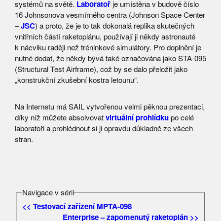
systémů na světě.
Laboratoř
je umístěna v budově číslo
16 Johnsonova vesmírného centra (Johnson Space Center
–
JSC
) a proto, že je to tak dokonalá replika skutečných
vnitřních částí raketoplánu, používají ji někdy astronauté
k nácviku raději než tréninkové simulátory. Pro doplnění je
nutné dodat, že někdy bývá také označována jako STA-095
(Structural Test Airframe), což by se dalo přeložit jako
„konstrukční zkušební kostra letounu“.
Na Internetu má SAIL vytvořenou velmi pěknou prezentaci,
díky níž můžete absolvovat
virtuální prohlídku
po celé
laboratoři a prohlédnout si ji opravdu důkladně ze všech
stran.
Navigace v sérii
<< Testovací zařízení MPTA-098
Enterprise – zapomenutý raketoplán >>