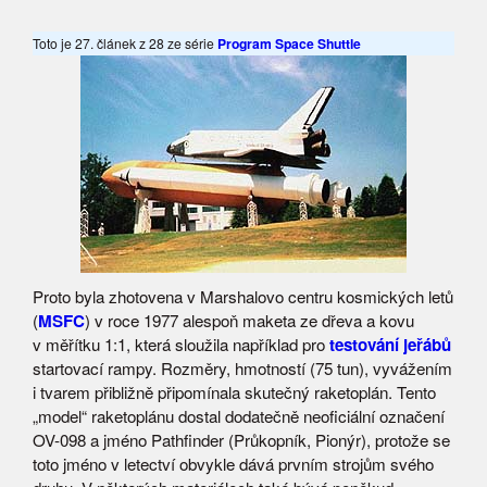
Toto je 27. článek z 28 ze série
Program Space Shuttle
Proto byla zhotovena v Marshalovo centru kosmických letů
(
MSFC
) v roce 1977 alespoň maketa ze dřeva a kovu
v měřítku 1:1, která sloužila například pro
testování jeřábů
startovací rampy. Rozměry, hmotností (75 tun), vyvážením
i tvarem přibližně připomínala skutečný raketoplán. Tento
„model“ raketoplánu dostal dodatečně neoficiální označení
OV-098 a jméno Pathfinder (Průkopník, Pionýr), protože se
toto jméno v letectví obvykle dává prvním strojům svého