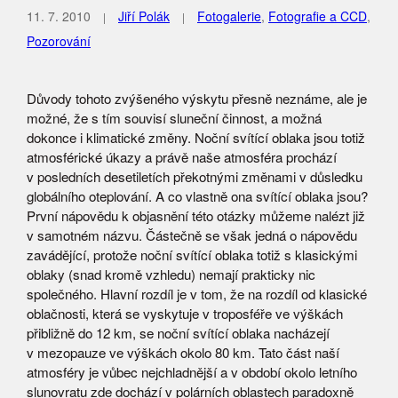
11. 7. 2010
Jiří Polák
Fotogalerie
,
Fotografie a CCD
,
Pozorování
Důvody tohoto zvýšeného výskytu přesně neznáme, ale je
možné, že s tím souvisí sluneční činnost, a možná
dokonce i klimatické změny. Noční svítící oblaka jsou totiž
atmosférické úkazy a právě naše atmosféra prochází
v posledních desetiletích překotnými změnami v důsledku
globálního oteplování. A co vlastně ona svítící oblaka jsou?
První nápovědu k objasnění této otázky můžeme nalézt již
v samotném názvu. Částečně se však jedná o nápovědu
zavádějící, protože noční svítící oblaka totiž s klasickými
oblaky (snad kromě vzhledu) nemají prakticky nic
společného. Hlavní rozdíl je v tom, že na rozdíl od klasické
oblačnosti, která se vyskytuje v troposféře ve výškách
přibližně do 12 km, se noční svítící oblaka nacházejí
v mezopauze ve výškách okolo 80 km. Tato část naší
atmosféry je vůbec nejchladnější a v období okolo letního
slunovratu zde dochází v polárních oblastech paradoxně