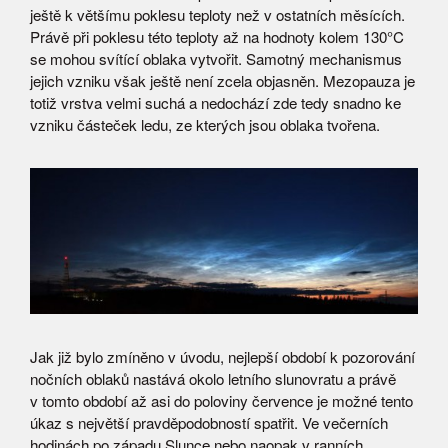
ještě k většímu poklesu teploty než v ostatních měsících.
Právě při poklesu této teploty až na hodnoty kolem 130°C
se mohou svítící oblaka vytvořit. Samotný mechanismus
jejich vzniku však ještě není zcela objasněn. Mezopauza je
totiž vrstva velmi suchá a nedochází zde tedy snadno ke
vzniku částeček ledu, ze kterých jsou oblaka tvořena.
Jak již bylo zmíněno v úvodu, nejlepší období k pozorování
nočních oblaků nastává okolo letního slunovratu a právě
v tomto období až asi do poloviny července je možné tento
úkaz s největší pravděpodobností spatřit. Ve večerních
hodinách po západu Slunce nebo naopak v ranních