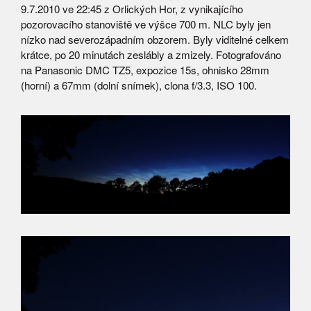
9.7.2010 ve 22:45 z Orlických Hor, z vynikajícího
pozorovacího stanoviště ve výšce 700 m. NLC byly jen
nízko nad severozápadním obzorem. Byly viditelné celkem
krátce, po 20 minutách zeslábly a zmizely. Fotografováno
na Panasonic DMC TZ5, expozice 15s, ohnisko 28mm
(horní) a 67mm (dolní snímek), clona f/3.3, ISO 100.