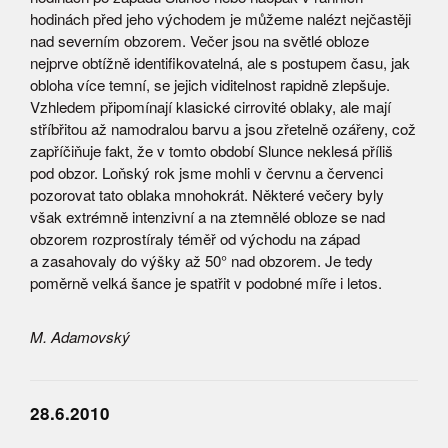
hodinách před jeho východem je můžeme nalézt nejčastěji
nad severním obzorem. Večer jsou na světlé obloze
nejprve obtížně identifikovatelná, ale s postupem času, jak
obloha více temní, se jejich viditelnost rapidně zlepšuje.
Vzhledem připomínají klasické cirrovité oblaky, ale mají
stříbřitou až namodralou barvu a jsou zřetelně ozářeny, což
zapříčiňuje fakt, že v tomto období Slunce neklesá příliš
pod obzor. Loňský rok jsme mohli v červnu a červenci
pozorovat tato oblaka mnohokrát. Některé večery byly
však extrémně intenzivní a na ztemnělé obloze se nad
obzorem rozprostíraly téměř od východu na západ
a zasahovaly do výšky až 50° nad obzorem. Je tedy
poměrně velká šance je spatřit v podobné míře i letos.
M. Adamovský
28.6.2010