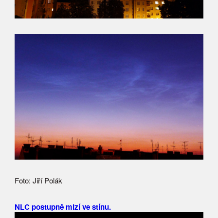
Foto: Jiří Polák
NLC postupně mizí ve stínu.