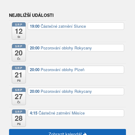
NEJBLIŽŠÍ UDÁLOSTI
SRP
19:00
Částečné zatmění Slunce
12
St
SRP
20:00
Pozorování oblohy Rokycany
20
Čt
SRP
20:00
Pozorování oblohy Plzeň
21
Pá
SRP
20:00
Pozorování oblohy Rokycany
27
Čt
SRP
4:15
Částečné zatmění Měsíce
28
Pá
Zobrazit kalendář