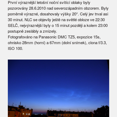
První výraznější letošní noční svítící oblaky byly
pozorovány 28.6.2010 nad severozápadním obzorem. Byly
poměrně výrazné, dosahovaly výšky 20°. Celý jev trval asi
30 minut. NLC se objevily ještě na světlé obloze ve 22:30
SELČ, nejvýraznější byly o 15 minut později a kolem 23:00
postupně zeslábly a zmizely.
Fotografováno na Panasonic DMC TZ5, expozice 15s,
ohnisko 28mm (horní) a 67mm (dolní snímek), clona f/3.3,
ISO 100.