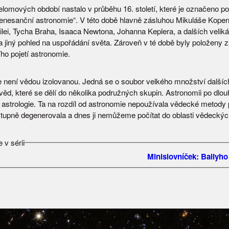
elomových období nastalo v průběhu 16. století, které je označeno 
 renesanční astronomie“. V této době hlavně zásluhou Mikuláše Koper
lilei, Tycha Braha, Isaaca Newtona, Johanna Keplera, a dalších velik
la jiný pohled na uspořádání světa. Zároveň v té době byly položeny 
ho pojetí astronomie.
 není vědou izolovanou. Jedná se o soubor velkého množství dalšíc
 věd, které se dělí do několika podružných skupin. Astronomii po dlo
i astrologie. Ta na rozdíl od astronomie nepoužívala vědecké metody
stupně degenerovala a dnes ji nemůžeme počítat do oblasti vědeckých
 v sérii
Minislovníček: Bailyho