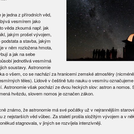
je jedna z přírodních věd,
abývá vesmírem jako
to věda zkoumá např. jak
ikl, jakým prošel vývojem,
o podstata a stavba, jakým
e v něm rozložena hmota,
bují a jak na sebe
ůsobí jednotlivá vesmírná
jejich soustavy. Astronomie
uka o všem, co se nachází za hranicemi zemské atmosféry (nicméně
esmírných těles). Lidově v češtině tuto nauku o vesmíru označujem
í. Astronomie však pochází ze dvou řeckých slov: astron a nomos. 
amená hvězdu, slovem nomos je označen zákon.
ně známo, že astronomie má své počátky už v nejrannějším starově
u z nejstarších věd vůbec. Za staletí prošla složitým vývojem a v ně
někud stagnovala, v jiných se rozvíjela intenzivněji.