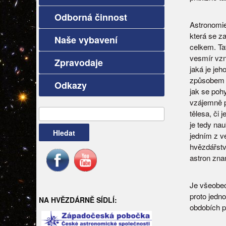
Odborná činnost
Astronomie 
která se z
Naše vybavení
celkem. Ta
vesmír vzn
Zpravodaje
jaká je jeh
způsobem j
Odkazy
jak se pohy
vzájemně p
tělesa, či 
Vyhledávání
je tedy na
jedním z v
hvězdářstv
astron zn
Je všeobec
proto jedno
NA HVĚZDÁRNĚ SÍDLÍ:
obdobích po