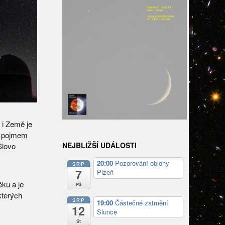
 i Země je
e pojmem
NEJBLIŽŠÍ UDÁLOSTI
Slovo
20:00
Pozorování oblohy
SRP
7
Plzeň
ku a je
Pá
kterých
SRP
19:00
Částečné zatmění
12
Slunce
St