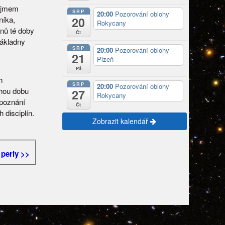
pojmem
SRP
20:00
Pozorování oblohy
20
níka,
Rokycany
ánů té doby
Čt
základny
SRP
20:00
Pozorování oblohy
21
Plzeň
Pá
h
SRP
20:00
Pozorování oblohy
uhou dobu
27
Rokycany
 poznání
Čt
 disciplín.
Zobrazit kalendář
 perly >>