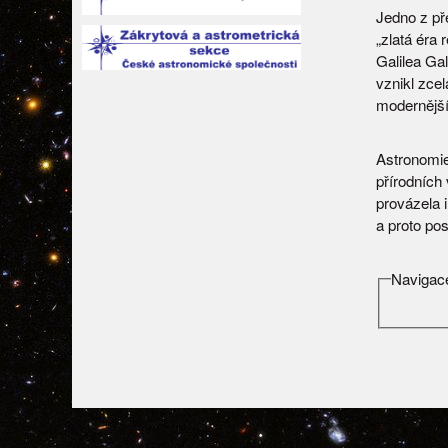
Jedno z př
„zlatá éra
Galilea Ga
vznikl zce
modernější
Astronomie
přírodních
provázela 
a proto po
Navigace