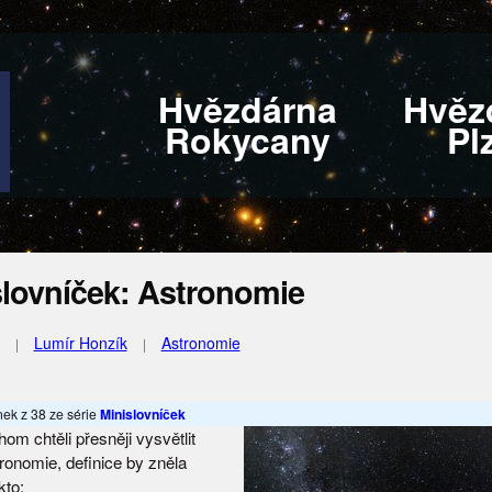
Hvězdárna
Hvěz
Rokycany
Pl
slovníček: Astronomie
Lumír Honzík
Astronomie
ánek z 38 ze série
Minislovníček
m chtěli přesněji vysvětlit
tronomie, definice by zněla
kto: