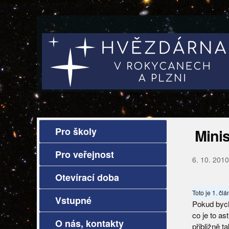
Pro školy
Mini
Pro veřejnost
6. 10. 2010
Otevírací doba
Toto je 1. čl
Vstupné
Pokud bycho
co je to as
O nás, kontakty
přibližně ta