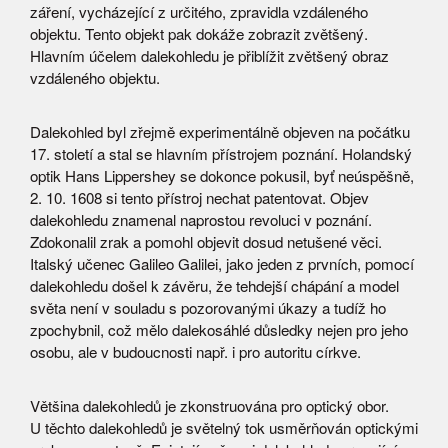
záření, vycházející z určitého, zpravidla vzdáleného
objektu. Tento objekt pak dokáže zobrazit zvětšený.
Hlavním účelem dalekohledu je přiblížit zvětšený obraz
vzdáleného objektu.
Dalekohled byl zřejmě experimentálně objeven na počátku
17. století a stal se hlavním přístrojem poznání. Holandský
optik Hans Lippershey se dokonce pokusil, byť neúspěšně,
2. 10. 1608 si tento přístroj nechat patentovat. Objev
dalekohledu znamenal naprostou revoluci v poznání.
Zdokonalil zrak a pomohl objevit dosud netušené věci.
Italský učenec Galileo Galilei, jako jeden z prvních, pomocí
dalekohledu došel k závěru, že tehdejší chápání a model
světa není v souladu s pozorovanými úkazy a tudíž ho
zpochybnil, což mělo dalekosáhlé důsledky nejen pro jeho
osobu, ale v budoucnosti např. i pro autoritu církve.
Většina dalekohledů je zkonstruována pro optický obor.
U těchto dalekohledů je světelný tok usměrňován optickými