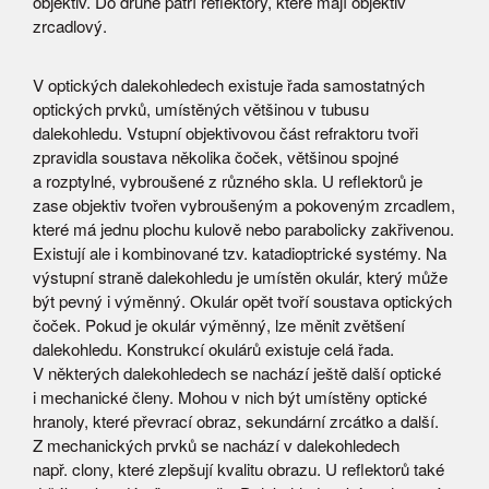
objektiv. Do druhé patří reflektory, které mají objektiv
zrcadlový.
V optických dalekohledech existuje řada samostatných
optických prvků, umístěných většinou v tubusu
dalekohledu. Vstupní objektivovou část refraktoru tvoři
zpravidla soustava několika čoček, většinou spojné
a rozptylné, vybroušené z různého skla. U reflektorů je
zase objektiv tvořen vybroušeným a pokoveným zrcadlem,
které má jednu plochu kulově nebo parabolicky zakřivenou.
Existují ale i kombinované tzv. katadioptrické systémy. Na
výstupní straně dalekohledu je umístěn okulár, který může
být pevný i výměnný. Okulár opět tvoří soustava optických
čoček. Pokud je okulár výměnný, lze měnit zvětšení
dalekohledu. Konstrukcí okulárů existuje celá řada.
V některých dalekohledech se nachází ještě další optické
i mechanické členy. Mohou v nich být umístěny optické
hranoly, které převrací obraz, sekundární zrcátko a další.
Z mechanických prvků se nachází v dalekohledech
např. clony, které zlepšují kvalitu obrazu. U reflektorů také