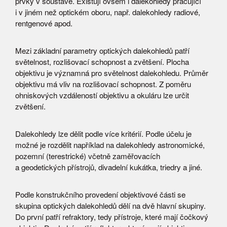
prvky v soustavě. Existují ovšem i dalekohledy pracující
i v jiném než optickém oboru, např. dalekohledy radiové,
rentgenové apod.
Mezi základní parametry optických dalekohledů patří
světelnost, rozlišovací schopnost a zvětšení. Plocha
objektivu je významná pro světelnost dalekohledu. Průměr
objektivu má vliv na rozlišovací schopnost. Z poměru
ohniskových vzdáleností objektivu a okuláru lze určit
zvětšení.
Dalekohledy lze dělit podle více kritérií. Podle účelu je
možné je rozdělit například na dalekohledy astronomické,
pozemní (terestrické) včetně zaměřovacích
a geodetických přístrojů, divadelní kukátka, triedry a jiné.
Podle konstrukčního provedení objektivové části se
skupina optických dalekohledů dělí na dvě hlavní skupiny.
Do první patří refraktory, tedy přístroje, které mají čočkový