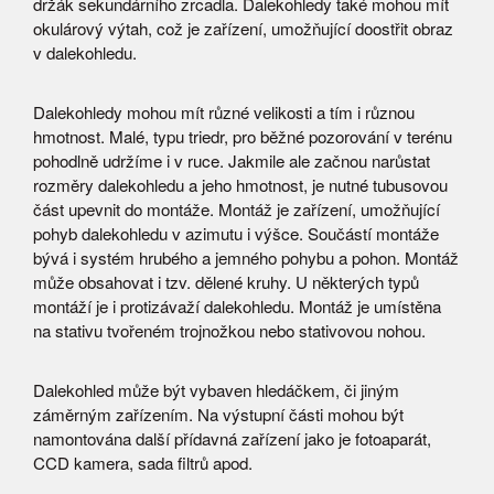
držák sekundárního zrcadla. Dalekohledy také mohou mít
okulárový výtah, což je zařízení, umožňující doostřit obraz
v dalekohledu.
Dalekohledy mohou mít různé velikosti a tím i různou
hmotnost. Malé, typu triedr, pro běžné pozorování v terénu
pohodlně udržíme i v ruce. Jakmile ale začnou narůstat
rozměry dalekohledu a jeho hmotnost, je nutné tubusovou
část upevnit do montáže. Montáž je zařízení, umožňující
pohyb dalekohledu v azimutu i výšce. Součástí montáže
bývá i systém hrubého a jemného pohybu a pohon. Montáž
může obsahovat i tzv. dělené kruhy. U některých typů
montáží je i protizávaží dalekohledu. Montáž je umístěna
na stativu tvořeném trojnožkou nebo stativovou nohou.
Dalekohled může být vybaven hledáčkem, či jiným
záměrným zařízením. Na výstupní části mohou být
namontována další přídavná zařízení jako je fotoaparát,
CCD kamera, sada filtrů apod.