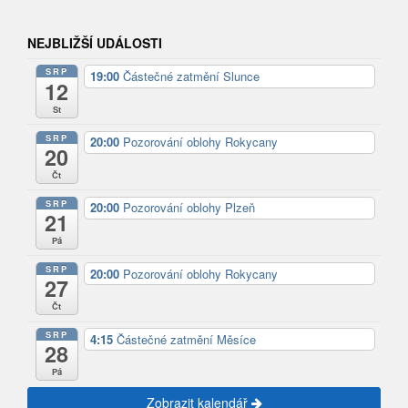
NEJBLIŽŠÍ UDÁLOSTI
SRP
19:00
Částečné zatmění Slunce
12
St
SRP
20:00
Pozorování oblohy Rokycany
20
Čt
SRP
20:00
Pozorování oblohy Plzeň
21
Pá
SRP
20:00
Pozorování oblohy Rokycany
27
Čt
SRP
4:15
Částečné zatmění Měsíce
28
Pá
Zobrazit kalendář