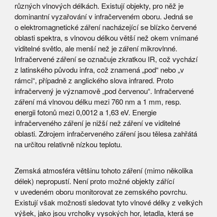
různých vlnových délkách. Existují objekty, pro něž je
dominantní vyzařování v infračerveném oboru. Jedná se
o elektromagnetické záření nacházející se blízko červené
oblasti spektra, s vlnovou délkou větší než okem vnímané
viditelné světlo, ale menší než je záření mikrovlnné.
Infračervené záření se označuje zkratkou IR, což vychází
z latinského původu infra, což znamená „pod“ nebo „v
rámci“, případně z anglického slova infrared. Proto
infračervený je významově „pod červenou“. Infračervené
záření má vlnovou délku mezi 760 nm a 1 mm, resp.
energii fotonů mezi 0,0012 a 1,63 eV. Energie
infračerveného záření je nižší než záření ve viditelné
oblasti. Zdrojem infračerveného záření jsou tělesa zahřátá
na určitou relativně nízkou teplotu.
Zemská atmosféra většinu tohoto záření (mimo několika
délek) nepropustí. Není proto možné objekty zářící
v uvedeném oboru monitorovat ze zemského povrchu.
Existují však možnosti sledovat tyto vlnové délky z velkých
výšek, jako jsou vrcholky vysokých hor, letadla, která se