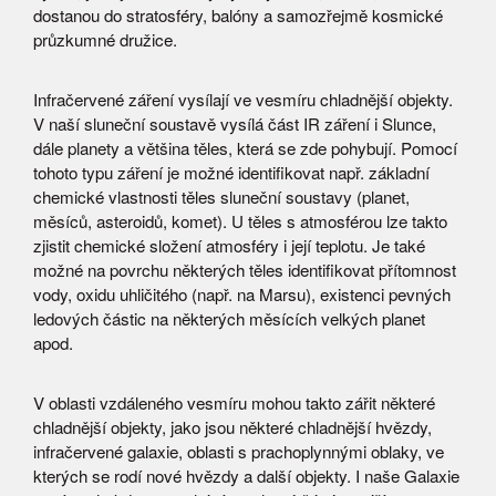
dostanou do stratosféry, balóny a samozřejmě kosmické
průzkumné družice.
Infračervené záření vysílají ve vesmíru chladnější objekty.
V naší sluneční soustavě vysílá část IR záření i Slunce,
dále planety a většina těles, která se zde pohybují. Pomocí
tohoto typu záření je možné identifikovat např. základní
chemické vlastnosti těles sluneční soustavy (planet,
měsíců, asteroidů, komet). U těles s atmosférou lze takto
zjistit chemické složení atmosféry i její teplotu. Je také
možné na povrchu některých těles identifikovat přítomnost
vody, oxidu uhličitého (např. na Marsu), existenci pevných
ledových částic na některých měsících velkých planet
apod.
V oblasti vzdáleného vesmíru mohou takto zářit některé
chladnější objekty, jako jsou některé chladnější hvězdy,
infračervené galaxie, oblasti s prachoplynnými oblaky, ve
kterých se rodí nové hvězdy a další objekty. I naše Galaxie