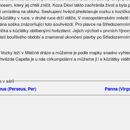
sem, který jej chtěl zničit. Koza Diovi takto zachránila život a byla 
i umístěna na oblohu. Seskupení hvězd představuje vozku s kozičko
 kůzlátky v ruce, v druhé ruce drží otěže. V mezopotámském městě
ána soška znázorňující toto souhvězdí. Pro plavce na Středozemním
ička s kůzlátky oblíbenými hvězdami. Jejich východ v prvních říjno
ěstí bouřlivého období a znamenal ukončení plavby po Středozemním
Vozky leží v Mléčné dráze a můžeme je podle mapky snadno vyhled
 hvězda Capella je u nás cirkumpolární a můžeme ji i s kůzlátky vidět
 v sérii
eus (Perseus, Per)
Panna (Virgo