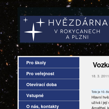
Pro školy
Vozka
Pro veřejnost
18. 3. 2011
Otevírací doba
Toto je 10. č
Vstupné
Hlavní hvě
užívá i jej
O nás, kontakty
Amalthei, 