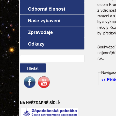
otcem Krono
Odborná činnost
z vděčnost
rameni a s
Naše vybavení
byla vykop
nebyly Koz
Zpravodaje
byl předzv
Odkazy
Souhvězdí 
nejjasnější
rok.
Vyhledávání
Navigace
<< Pers
NA HVĚZDÁRNĚ SÍDLÍ: