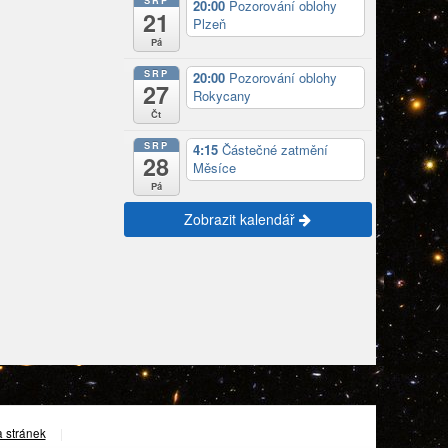
SRP
20:00
Pozorování oblohy
21
Plzeň
Pá
SRP
20:00
Pozorování oblohy
27
Rokycany
Čt
SRP
4:15
Částečné zatmění
28
Měsíce
Pá
Zobrazit kalendář
 stránek
|