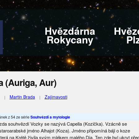
Hvězdárna
Hvěz
Rokycany
Pl
 (Auriga, Aur)
Martin Brada
Zajímavosti
lánek z 54 ze série
Souhvězdí a mytologie
zda souhvězdí Vozky se nazývá Capella (Kozička). Vzácně se
í staroarabské jméno Alhajot (Koza). Jméno připomíná báji o koze
která na Krétě živila svým mlékem malého Dia. Ten zde byl ukryt př