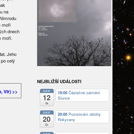
pak
u na
 Nimrodu
 moři
vých dnech
 moři.
at. Jeho
 po celý
NEJBLIŽŠÍ UDÁLOSTI
, Vir) >>
SRP
19:00
Částečné zatmění
12
Slunce
St
SRP
20:00
Pozorování oblohy
20
Rokycany
Čt