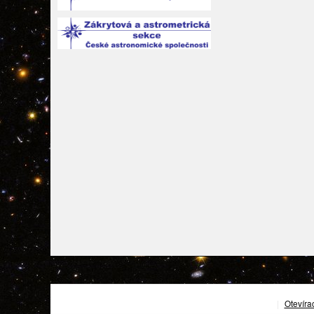
|
Otevíra