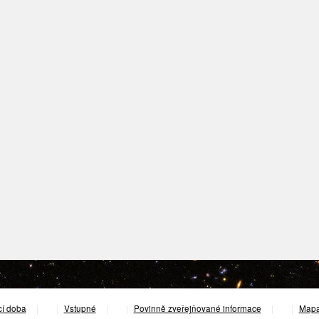
cí doba
|
Vstupné
|
Povinně zveřejňované informace
|
Mapa