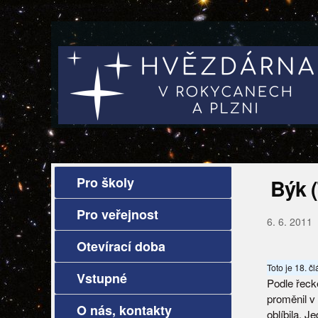
Pro školy
Býk (
Pro veřejnost
6. 6. 2011
Otevírací doba
Toto je 18. č
Vstupné
Podle řeck
proměnil v 
O nás, kontakty
oblíbila. J