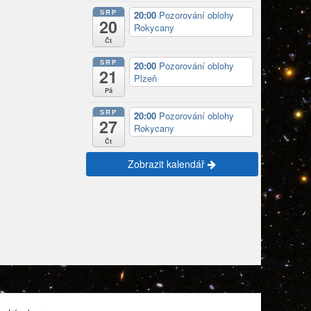
SRP
20:00
Pozorování oblohy
20
Rokycany
Čt
SRP
20:00
Pozorování oblohy
21
Plzeň
Pá
SRP
20:00
Pozorování oblohy
27
Rokycany
Čt
Zobrazit kalendář