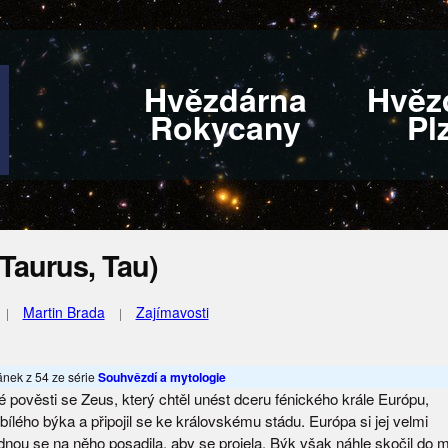
Hvězdárna
Hvěz
Rokycany
Pl
Taurus, Tau)
Martin Brada
Zajímavosti
lánek z 54 ze série
Souhvězdí a mytologie
é pověsti se Zeus, který chtěl unést dceru fénického krále Európu,
bílého býka a připojil se ke královskému stádu. Európa si jej velmi
ednou se na něho posadila, aby se projela. Býk však náhle skočil do 