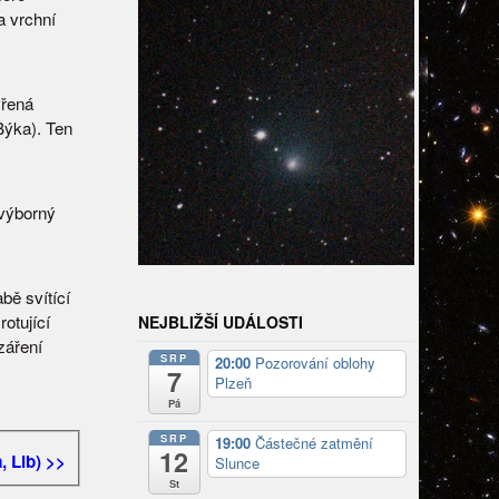
a vrchní
vřená
Býka). Ten
 výborný
bě svítící
otující
NEJBLIŽŠÍ UDÁLOSTI
záření
SRP
20:00
Pozorování oblohy
7
Plzeň
Pá
SRP
19:00
Částečné zatmění
12
, Lib) >>
Slunce
St