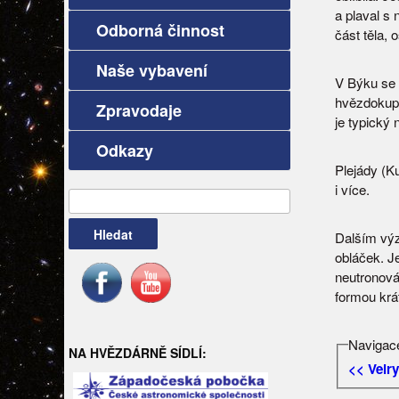
a plaval s 
Odborná činnost
část těla, 
Naše vybavení
V Býku se 
hvězdokupa
Zpravodaje
je typický
Odkazy
Plejády (Ku
i více.
Vyhledávání
Dalším výz
obláček. Je
neutronová 
formou krá
Navigace
NA HVĚZDÁRNĚ SÍDLÍ:
<< Velry