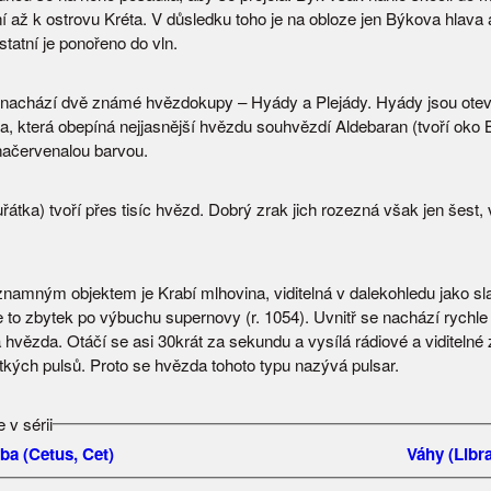
ní až k ostrovu Kréta. V důsledku toho je na obloze jen Býkova hlava 
ostatní je ponořeno do vln.
nachází dvě známé hvězdokupy – Hyády a Plejády. Hyády jsou ote
, která obepíná nejjasnější hvězdu souhvězdí Aldebaran (tvoří oko 
 načervenalou barvou.
řátka) tvoří přes tisíc hvězd. Dobrý zrak jich rozezná však jen šest,
namným objektem je Krabí mlhovina, viditelná v dalekohledu jako sla
 to zbytek po výbuchu supernovy (r. 1054). Uvnitř se nachází rychle r
hvězda. Otáčí se asi 30krát za sekundu a vysílá rádiové a viditelné 
tkých pulsů. Proto se hvězda tohoto typu nazývá pulsar.
 v sérii
ba (Cetus, Cet)
Váhy (Libra