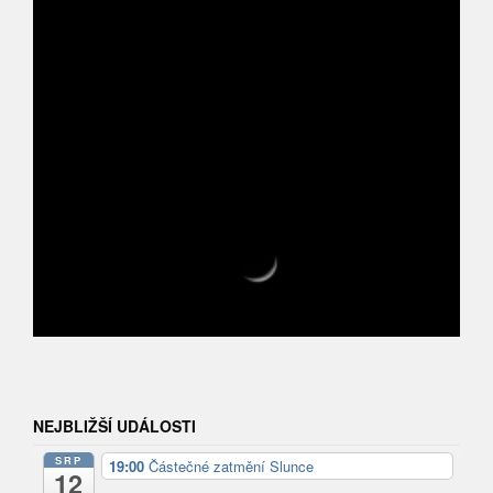
NEJBLIŽŠÍ UDÁLOSTI
SRP
19:00
Částečné zatmění Slunce
12