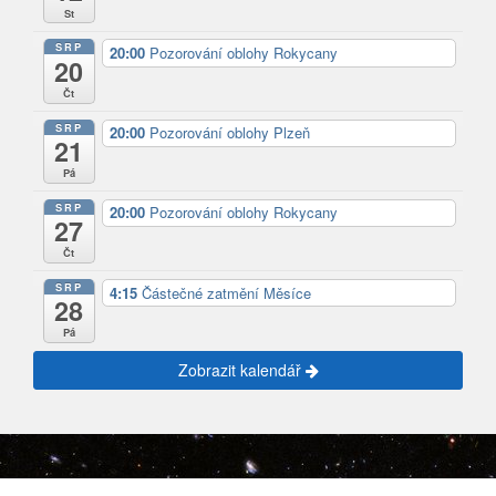
St
SRP
20:00
Pozorování oblohy Rokycany
20
Čt
SRP
20:00
Pozorování oblohy Plzeň
21
Pá
SRP
20:00
Pozorování oblohy Rokycany
27
Čt
SRP
4:15
Částečné zatmění Měsíce
28
Pá
Zobrazit kalendář