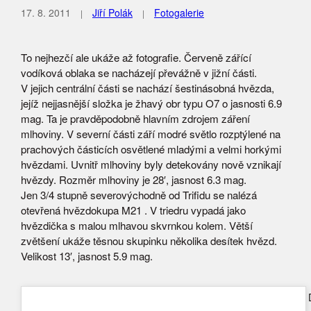
17. 8. 2011
Jiří Polák
Fotogalerie
To nejhezčí ale ukáže až fotografie. Červeně zářící
vodíková oblaka se nacházejí převážně v jižní části.
V jejich centrální části se nachází šestinásobná hvězda,
jejíž nejjasnější složka je žhavý obr typu O7 o jasnosti 6.9
mag. Ta je pravděpodobně hlavním zdrojem záření
mlhoviny. V severní části září modré světlo rozptýlené na
prachových částicích osvětlené mladými a velmi horkými
hvězdami. Uvnitř mlhoviny byly detekovány nově vznikají
hvězdy. Rozměr mlhoviny je 28′, jasnost 6.3 mag.
Jen 3/4 stupně severovýchodně od Trifidu se nalézá
otevřená hvězdokupa M21 . V triedru vypadá jako
hvězdička s malou mlhavou skvrnkou kolem. Větší
zvětšení ukáže těsnou skupinku několika desítek hvězd.
Velikost 13′, jasnost 5.9 mag.