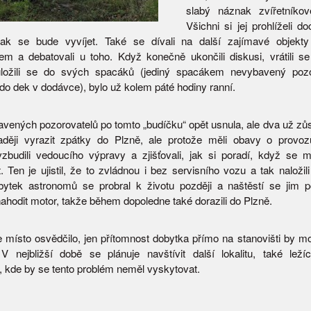
slabý náznak zvířetníkov
Všichni si jej prohlíželi d
 jak se bude vyvíjet. Také se dívali na další zajímavé objekt
em a debatovali u toho. Když konečně ukončili diskusi, vrátili 
uložili se do svých spacáků (jediný spacákem nevybavený pozo
do dek v dodávce), bylo už kolem páté hodiny ranní.
avených pozorovatelů po tomto „budíčku“ opět usnula, ale dva už zůs
raději vyrazit zpátky do Plzně, ale protože měli obavy o provo
zbudili vedoucího výpravy a zjišťovali, jak si poradí, když se 
. Ten je ujistil, že to zvládnou i bez servisního vozu a tak naložil
Zbytek astronomů se probral k životu později a naštěstí se jim p
ahodit motor, takže během dopoledne také dorazili do Plzně.
 místo osvědčilo, jen přítomnost dobytka přímo na stanovišti by mo
V nejbližší době se plánuje navštívit další lokalitu, také leží
 kde by se tento problém neměl vyskytovat.