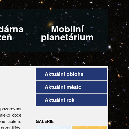
dárna
Mobilní
zeň
planetárium
Aktuální obloha
Aktuální měsíc
Aktuální rok
 pozorování
daleko obce
pné autem.
GALERIE
první třídy,