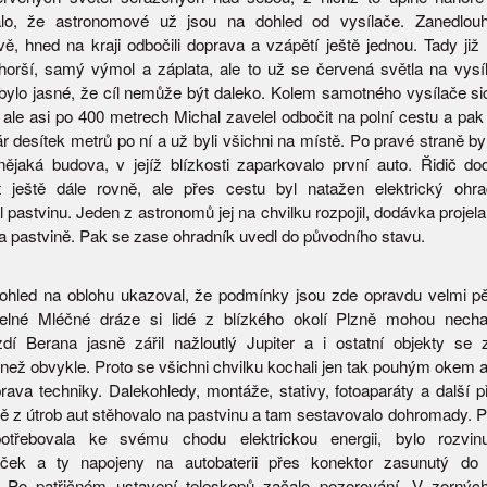
valo, že astronomové už jsou na dohled od vysílače. Zanedlouh
ě, hned na kraji odbočili doprava a vzápětí ještě jednou. Tady již 
horší, samý výmol a záplata, ale to už se červená světla na vysí
 a bylo jasné, že cíl nemůže být daleko. Kolem samotného vysílače s
a, ale asi po 400 metrech Michal zavelel odbočit na polní cestu a pa
ár desítek metrů po ní a už byli všichni na místě. Po pravé straně b
ějaká budova, v jejíž blízkosti zaparkovalo první auto. Řidič do
t ještě dále rovně, ale přes cestu byl natažen elektrický ohra
 pastvinu. Jeden z astronomů jej na chvilku rozpojil, dodávka projela
a pastvině. Pak se zase ohradník uvedl do původního stavu.
ohled na oblohu ukazoval, že podmínky jsou zde opravdu velmi p
itelné Mléčné dráze si lidé z blízkého okolí Plzně mohou necha
í Berana jasně zářil nažloutlý Jupiter a i ostatní objekty se 
 než obvykle. Proto se všichni chvilku kochali jen tak pouhým okem 
prava techniky. Dalekohledy, montáže, stativy, fotoaparáty a další p
ě z útrob aut stěhovalo na pastvinu a tam sestavovalo dohromady. P
potřebovala ke svému chodu elektrickou energii, bylo rozvinu
aček a ty napojeny na autobaterii přes konektor zasunutý do 
. Po patřičném ustavení teleskopů začalo pozorování. V zornýc