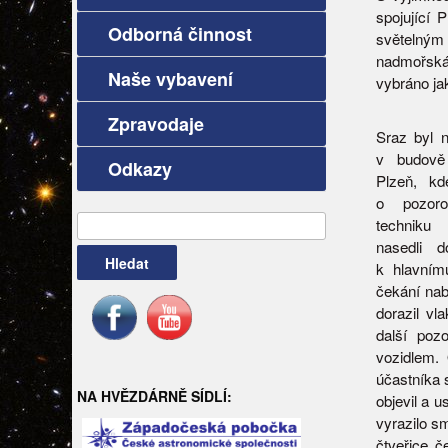
spojující 
Odborná činnost
světelným 
nadmořská 
Naše vybavení
vybráno ja
Zpravodaje
Sraz byl 
v budově
Odkazy
Plzeň, kd
o pozorov
techniku
Vyhledávání
nasedli d
k hlavním
čekání nab
dorazil vl
další pozo
vozidlem.
účastníka 
NA HVĚZDÁRNĚ SÍDLÍ:
objevil a u
vyrazilo s
čtveřice č