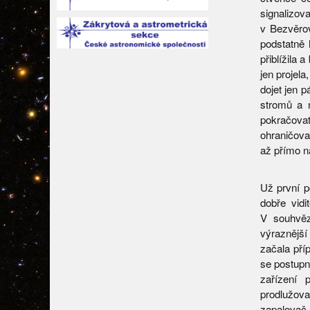
signalizo
v Bezvěrov
podstatně 
přiblížila
jen projel
dojet jen p
stromů a n
pokračova
ohraničoval
až přímo n
Už první p
dobře vid
V souhvězd
výraznější
začala pří
se postupn
zařízení 
prodlužov
zapalovač