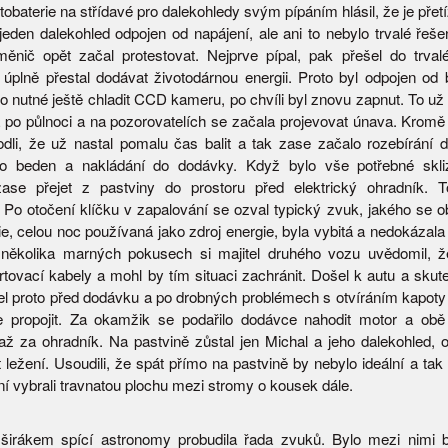
tobaterie na střídavé pro dalekohledy svým pípáním hlásil, že je přet
jeden dalekohled odpojen od napájení, ale ani to nebylo trvalé řeše
ěnič opět začal protestovat. Nejprve pípal, pak přešel do trval
úplně přestal dodávat životodárnou energii. Proto byl odpojen od b
o nutné ještě chladit CCD kameru, po chvíli byl znovu zapnut. To už s
na po půlnoci a na pozorovatelích se začala projevovat únava. Kromě
odli, že už nastal pomalu čas balit a tak zase začalo rozebírání d
do beden a nakládání do dodávky. Když bylo vše potřebné skli
ase přejet z pastviny do prostoru před elektrický ohradník. 
. Po otočení klíčku v zapalování se ozval typický zvuk, jakého se 
rie, celou noc používaná jako zdroj energie, byla vybitá a nedokázala
 několika marných pokusech si majitel druhého vozu uvědomil, 
artovací kabely a mohl by tím situaci zachránit. Došel k autu a sku
jel proto před dodávku a po drobných problémech s otvíráním kapoty 
e propojit. Za okamžik se podařilo dodávce nahodit motor a obě
až za ohradník. Na pastvině zůstal jen Michal a jeho dalekohled, os
 ležení. Usoudili, že spát přímo na pastvině by nebylo ideální a tak
í vybrali travnatou plochu mezi stromy o kousek dále.
širákem spící astronomy probudila řada zvuků. Bylo mezi nimi 