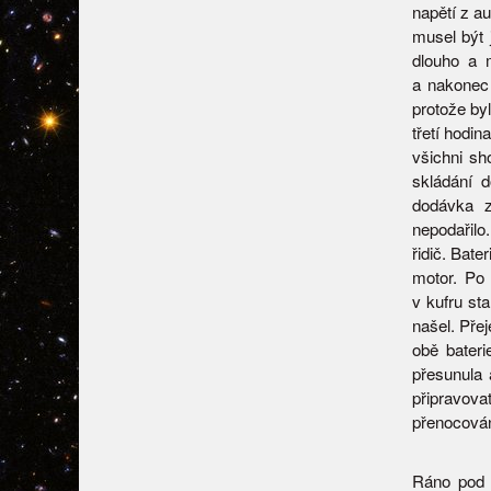
napětí z au
musel být 
dlouho a m
a nakonec 
protože byl
třetí hodi
všichni sh
skládání 
dodávka z
nepodařilo
řidič. Bate
motor. Po
v kufru st
našel. Pře
obě bateri
přesunula 
připravovat
přenocován
Ráno pod 