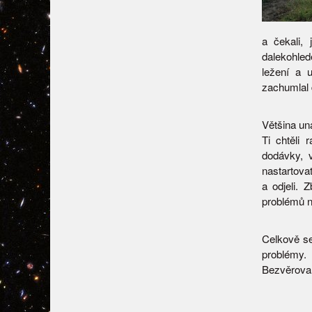
a čekali,
dalekohled
ležení a 
zachumlal 
Většina un
Ti chtěli 
dodávky, v
nastartovat
a odjeli. 
problémů n
Celkově se
problémy. 
Bezvěrova,