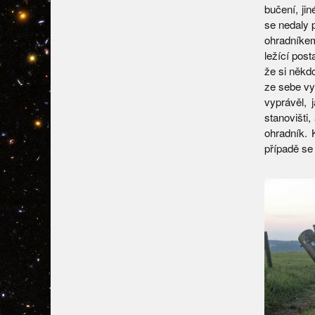
bučení, jin
se nedaly p
ohradníkem
ležící post
že si někd
ze sebe vy
vyprávěl, 
stanovišti,
ohradník.
případě se