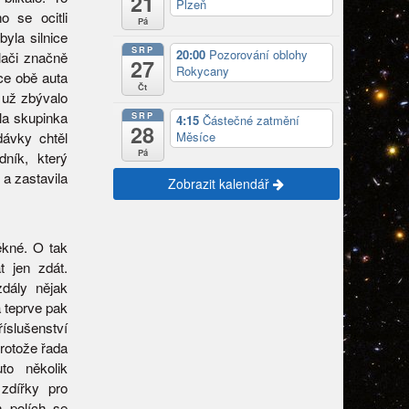
21
Plzeň
o se ocitli
Pá
byla silnice
SRP
20:00
Pozorování oblohy
lači značně
27
Rokycany
ice obě auta
Čt
k už zbývalo
yla skupinka
SRP
4:15
Částečné zatmění
28
Měsíce
dávky chtěl
Pá
dník, který
 a zastavila
Zobrazit kalendář
ěkné. O tak
t jen zdát.
zdály nějak
a teprve pak
říslušenství
rotože řada
to několik
zdířky pro
h polích se