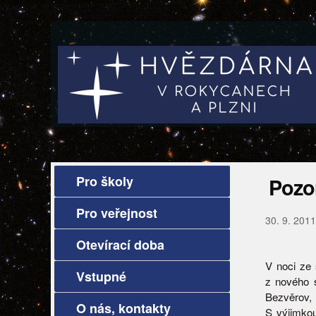
Pro školy
Pozo
Pro veřejnost
30. 9. 2011
Otevírací doba
V noci ze 
Vstupné
z nového s
Bezvěrov,
O nás, kontakty
S výjimkou