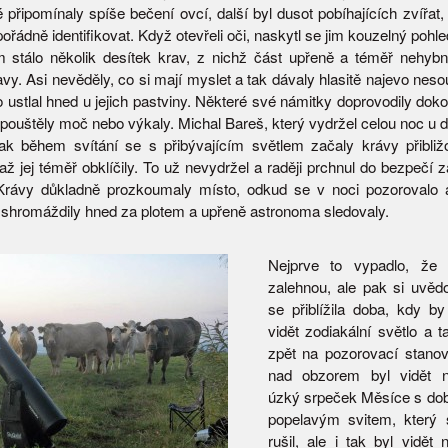
é připomínaly spíše bečení ovcí, další byl dusot pobíhajících zvířat,
ořádně identifikovat. Když otevřeli oči, naskytl se jim kouzelný pohl
 stálo několik desítek krav, z nichž část upřeně a téměř nehybn
avy. Asi nevěděly, co si mají myslet a tak dávaly hlasitě najevo neso
o ustlal hned u jejich pastviny. Některé své námitky doprovodily dok
pouštěly moč nebo výkaly. Michal Bareš, který vydržel celou noc u d
jak během svítání se s přibývajícím světlem začaly krávy přibliž
 až jej téměř obklíčily. To už nevydržel a raději prchnul do bezpečí z
 Krávy důkladně prozkoumaly místo, odkud se v noci pozorovalo 
 shromáždily hned za plotem a upřeně astronoma sledovaly.
Nejprve to vypadlo, že 
zalehnou, ale pak si uvědo
se přiblížila doba, kdy b
vidět zodiakální světlo a ta
zpět na pozorovací stanov
nad obzorem byl vidět n
úzký srpeček Měsíce s do
popelavým svitem, který 
rušil, ale i tak byl vidět