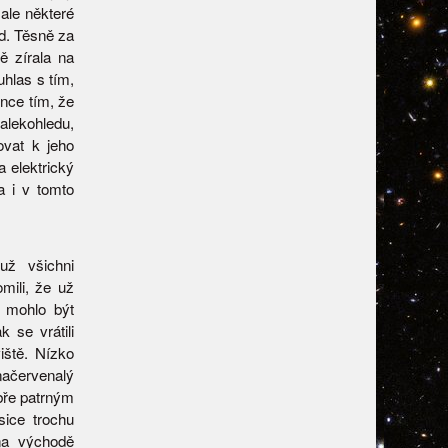
 ale některé
ed. Těsně za
ě zírala na
uhlas s tím,
once tím, že
alekohledu,
ovat k jeho
a elektrický
a i v tomto
už všichni
mili, že už
y mohlo být
k se vrátili
iště. Nízko
ačervenalý
bře patrným
sice trochu
 na východě