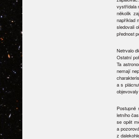
vystřídala
několik z
například 
sledovali o
přednost p
Netrvalo d
Ostatní po
Ta astrono
nemají nep
charakter
a s plácn
objevovaly 
Postupně 
letního ča
se opět mě
a pozorová
z dalekohl