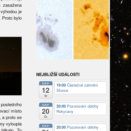
iš zasažena
 výhodou je
 Proto bylo
NEJBLIŽŠÍ UDÁLOSTI
SRP
19:00
Částečné zatmění
12
Slunce
St
posledního
SRP
20:00
Pozorování oblohy
20
ovací místo
Rokycany
, a proto se
Čt
my vyloupla
SRP
20:00
Pozorování oblohy
blikalo. To