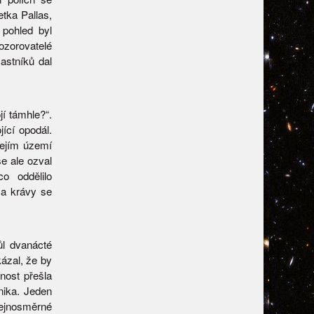
tka Pallas,
 pohled byl
ozorovatelé
častníků dal
jí támhle?“.
ící opodál.
jejím území
e ale ozval
o oddělilo
 a krávy se
l dvanácté
kázal, že by
nost přešla
nika. Jeden
tejnosměrné