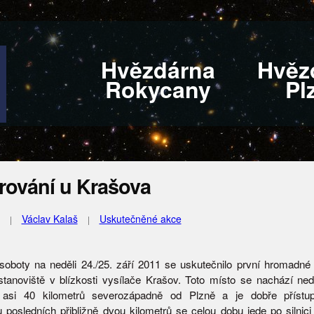
Hvězdárna
Hvěz
Rokycany
Pl
rování u Krašova
Václav Kalaš
Uskutečněné akce
soboty na neděli 24./25. září 2011 se uskutečnilo první hromadné
tanoviště v blízkosti vysílače Krašov. Toto místo se nachází ne
 asi 40 kilometrů severozápadně od Plzně a je dobře přístu
 posledních přibližně dvou kilometrů se celou dobu jede po silnici 