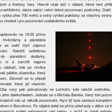
Plzeň a Karlovy Vary. Hlavně však leží v oblasti, která není příl
znečištěním, takže nabízí velmi dobré pozorovací podmínky. Další
výška přes 700 metrů a volný výhled prakticky na všechny strany.
ko vhodné i pro pozorování zodiakálního světla.
naplánován na 19:30 přímo
 Hvězdárny a planetária
e se sešli čtyři zájemci
ání. Naložili potřebnou
 do planetární dodávky,
o ní a zamířili nejprve
u nádraží, kde po chvilce
rali pátého účastníka, který
akem. Zároveň se tu připojil
rovatel, který jel vlastním
 Oba vozy pak pokračovaly na Lochotín, kde naložili sedmého, 
s jeho dalekohledem. Jednalo se o Michala Bareše, který toto pozor
skutečnil zde už několik pozorování. Nyní již byla sestava kompletní
měrem k Bezvěrovu. Po nějaké době se přímo před auty v dálce ze t
ervených světel seřazených nad sebou, z nichž to úplně nahoře 