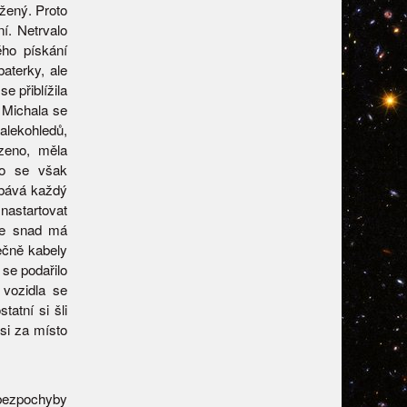
ížený. Proto
ní. Netrvalo
ého pískání
aterky, ale
e přiblížila
 Michala se
alekohledů,
zeno, měla
To se však
obává každý
 nastartovat
že snad má
tečně kabely
se podařilo
 vozidla se
tatní si šli
 si za místo
bezpochyby