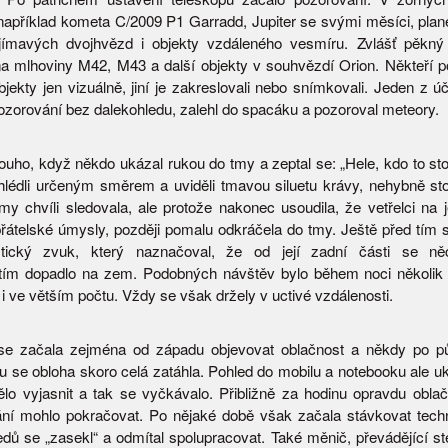
 například kometa C/2009 P1 Garradd, Jupiter se svými měsíci, plane
ajímavých dvojhvězd i objekty vzdáleného vesmíru. Zvlášť pěkný
na mlhoviny M42, M43 a další objekty v souhvězdí Orion. Někteří p
bjekty jen vizuálně, jiní je zakreslovali nebo snímkovali. Jeden z ú
ozorování bez dalekohledu, zalehl do spacáku a pozoroval meteory.
louho, když někdo ukázal rukou do tmy a zeptal se: „Hele, kdo to sto
hlédli určeným směrem a uviděli tmavou siluetu krávy, nehybně stoj
my chvíli sledovala, ale protože nakonec usoudila, že vetřelci na 
řátelské úmysly, později pomalu odkráčela do tmy. Ještě před tím s
istický zvuk, který naznačoval, že od její zadní části se něc
utím dopadlo na zem. Podobných návštěv bylo během noci několik
i ve větším počtu. Vždy se však držely v uctivé vzdálenosti.
se začala zejména od západu objevovat oblačnost a někdy po pů
su se obloha skoro celá zatáhla. Pohled do mobilu a notebooku ale u
lo vyjasnit a tak se vyčkávalo. Přibližně za hodinu opravdu oblač
ní mohlo pokračovat. Po nějaké době však začala stávkovat tech
edů se „zasekl“ a odmítal spolupracovat. Také měnič, převádějící s