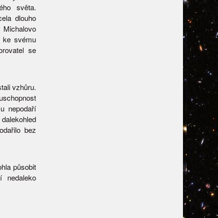
ého světa.
ocela dlouho
y Michalovo
se ke svému
rovatel se
tali vzhůru.
zuschopnost
mu nepodaří
i dalekohled
odařilo bez
hla působit
cí nedaleko