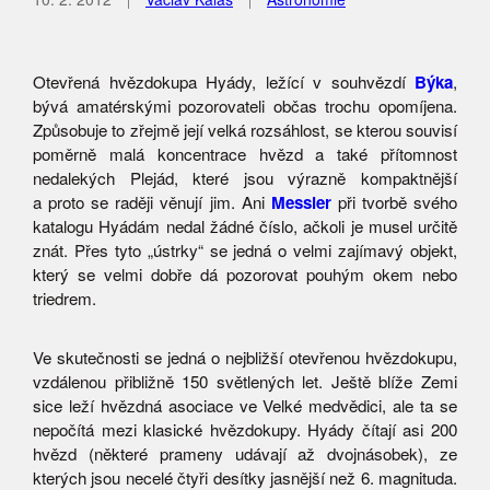
Otevřená hvězdokupa Hyády, ležící v souhvězdí
Býka
,
bývá amatérskými pozorovateli občas trochu opomíjena.
Způsobuje to zřejmě její velká rozsáhlost, se kterou souvisí
poměrně malá koncentrace hvězd a také přítomnost
nedalekých Plejád, které jsou výrazně kompaktnější
a proto se raději věnují jim. Ani
Messier
při tvorbě svého
katalogu Hyádám nedal žádné číslo, ačkoli je musel určitě
znát. Přes tyto „ústrky“ se jedná o velmi zajímavý objekt,
který se velmi dobře dá pozorovat pouhým okem nebo
triedrem.
Ve skutečnosti se jedná o nejbližší otevřenou hvězdokupu,
vzdálenou přibližně 150 světlených let. Ještě blíže Zemi
sice leží hvězdná asociace ve Velké medvědici, ale ta se
nepočítá mezi klasické hvězdokupy. Hyády čítají asi 200
hvězd (některé prameny udávají až dvojnásobek), ze
kterých jsou necelé čtyři desítky jasnější než 6. magnituda.