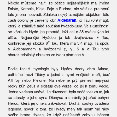
Někde můžeme najít, že pětice nejjasnějších má jména
Faiste, Koronis, Kleja, Fajo a Eudora, ale většina pramenů
tato jména neuvádí. Zdaleka nejvýraznějším objektem této
části oblohy je červený obr
Aldebaran
, α Tau (0,9 mag),
který je zdánlivě také součástí hvězdokupy. Ve skutečnosti
se však do Hyád jen promítá, leží asi o 85 světelných let
blíže. Nejjasnější Hyádou je tak dvojhvězda θ Tau,
2
konkrétně její složka θ
Tau, která má 3,4 mag. Ta spolu
s Aldebaranem a hvězdami ε, γ, δ a σ Tau tvoří
charakteristický obrazec ve tvaru písmene V.
Podle řecké mytologie byly Hyády dcery obra Atlase,
patřícího mezi Titány a jedné z nymf vnějších moří, buď
Aithroy nebo Pleione. Na nebe je prý přenesl nejvyšší
řecký bůh Zeus a existují dvě verze, co jej k tomu vedlo.
Jedna varianta udává, že důvodem byla vděčnost za to, jak
se staraly o jeho syna Dionýsa a chránily jej před bohyní
Herou, která jej chtěla zlikvidovat. Druhá, častěji uváděná
legenda, hovoří o tom, že Hyády měly tak nesmírně rády
svého bratra Hyase, že když nešťastně zahynul během