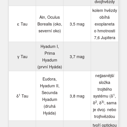
dvojhvězdy
kolem hvězdy
Ain, Oculus
obíhá
ε Tau
Borealis (oko,
3,5 mag
exoplaneta
severní oko)
o hmotnosti
7,6 Jupitera
Hyadum I,
Prima
γ Tau
3,7 mag
Hyadum
(první Hyáda)
nejjasnější
Eudora,
složka
Hyadum II,
trojitého
Secunda
1
1
δ
Tau
3,8 mag
systému (δ
,
Hyadum
2
3)
δ
, δ
, sama
(druhá
je dvoj- nebo
Hyáda)
trojhvězdou
tvoří optickou