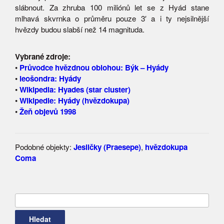
slábnout. Za zhruba 100 miliónů let se z Hyád stane
mlhavá skvrnka o průměru pouze 3′ a i ty nejsilnější
hvězdy budou slabší než 14 magnituda.
Vybrané zdroje:
•
Průvodce hvězdnou oblohou: Býk – Hyády
•
leošondra: Hyády
•
Wikipedia: Hyades (star cluster)
•
Wikipedie: Hyády (hvězdokupa)
•
Žeň objevů 1998
Podobné objekty:
Jesličky (Praesepe)
,
hvězdokupa
Coma
Vyhledávání