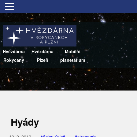
Hvězdárna
Hvězdárna
Mobilní
Rokycany
Plzeň
planetárium
Hyády
10. 2. 2012
Václav Kalaš
Astronomie