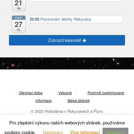
21
Pá
SRP
20:00
Pozorování oblohy Rokycany
27
Čt
Zobrazit kalendář
|
Otevírací doba
|
Vstupné
|
Povinně zveřejňované
informace
|
Mapa stránek
|
© 2023 Hvězdárna v Rokycanech a Plzni.
Pro zlepšení výkonu našich webových stránek, používáme
soubory cookie.
Nastavení
Více informací
Souhlasím