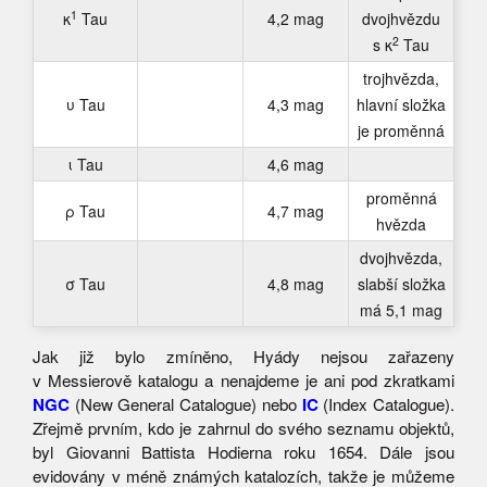
1
κ
Tau
4,2 mag
dvojhvězdu
2
s κ
Tau
trojhvězda,
υ Tau
4,3 mag
hlavní složka
je proměnná
ι Tau
4,6 mag
proměnná
ρ Tau
4,7 mag
hvězda
dvojhvězda,
σ Tau
4,8 mag
slabší složka
má 5,1 mag
Jak již bylo zmíněno, Hyády nejsou zařazeny
v Messierově katalogu a nenajdeme je ani pod zkratkami
NGC
(New General Catalogue) nebo
IC
(Index Catalogue).
Zřejmě prvním, kdo je zahrnul do svého seznamu objektů,
byl Giovanni Battista Hodierna roku 1654. Dále jsou
evidovány v méně známých katalozích, takže je můžeme