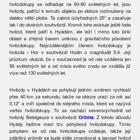
hvězdokupy se odhaduje na 60-80 světelných let, jsou
hvězdy, patřící k tomuto objektu po obloze roztroušeny na
daleko větší ploše. Ta zabírá úctyhodných 25° a zasahuje
tak i do okolních souhvězdí. Kromě toho existuje ještě řada
hvězd, které patří k Hyádám, ale leží i mimo tuto širší
oblast a zřejmě časem uniknou z gravitačního působení
hvězdokupy. Nejvzdálenějším členem hvězdokupy je
hvězda ι Hor v souhvězdí Hodin o magnitudě 5,4. Její
průzkum ukázal, že v současnosti je od nás vzdálena jen
56 světelných let a od místa svého zrodu se vzdálila již
více než 130 světelných let.
Hvězdy v Hyádách se pohybují jedním směrem rychlostí
přes 40 km za sekundu, takže na obloze urazí za rok asi
0,12″ a míří společně do stejného místa, které se nazývá
vertex hvězdokupy. To se nachází severovýchodně od
hvězdy Betelgeuze v souhvězdí
Oriona
. Z tohoto důvodu
Hyády řadíme mezi tzv. pohybové hvězdokupy. Tímto
pohybem se od nás hvězdokupa vzdaluje, takže její
zdánlivý průměr se bude stále zmenšovat a jasnost hvězd