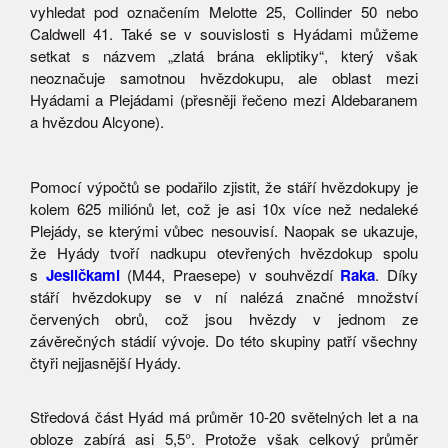
vyhledat pod označením Melotte 25, Collinder 50 nebo
Caldwell 41. Také se v souvislosti s Hyádami můžeme
setkat s názvem „zlatá brána ekliptiky“, který však
neoznačuje samotnou hvězdokupu, ale oblast mezi
Hyádami a Plejádami (přesněji řečeno mezi Aldebaranem
a hvězdou Alcyone).
Pomocí výpočtů se podařilo zjistit, že stáří hvězdokupy je
kolem 625 miliónů let, což je asi 10x více než nedaleké
Plejády, se kterými vůbec nesouvisí. Naopak se ukazuje,
že Hyády tvoří nadkupu otevřených hvězdokup spolu
s
Jesličkami
(M44, Praesepe) v souhvězdí
Raka
. Díky
stáří hvězdokupy se v ní nalézá značné množství
červených obrů, což jsou hvězdy v jednom ze
závěrečných stádií vývoje. Do této skupiny patří všechny
čtyři nejjasnější Hyády.
Středová část Hyád má průměr 10-20 světelných let a na
obloze zabírá asi 5,5°. Protože však celkový průměr