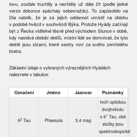
lovu, zoufale truchlily a nechtěly už dále žít (podle jedné
verze dokonce spáchaly sebevraždu). To zapůsobilo na
Dia natolik, že je za jejich oddanost umístil na oblohu
v podobě hvězd v souhvězdí Býka. Protože Hyády začínají
být z Řecka viditelné těsně před východem Slunce v době,
kdy nastává období dešťů, místní lidé se domnívali, že tyto
deště jsou slzami, které sestry roní za svého zemřelého
bratra.
Základní údaje o vybraných výraznějších Hyádách
naleznete v tabulce:
Označení
Jméno
Jasnost
Poznámky
tvoří optickou
dvojhvězdu
1
s θ
Tau, obě
2
θ
Tau
Phaesula
3,4 mag
složky jsou
spektroskopické