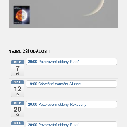
NEJBLIŽŠÍ UDÁLOSTI
20:00
Pozorování oblohy Plzeň
SRP
7
Pá
SRP
19:00
Částečné zatmění Slunce
12
St
SRP
20:00
Pozorování oblohy Rokycany
20
Čt
SRP
20:00
Pozorování oblohy Plzeň