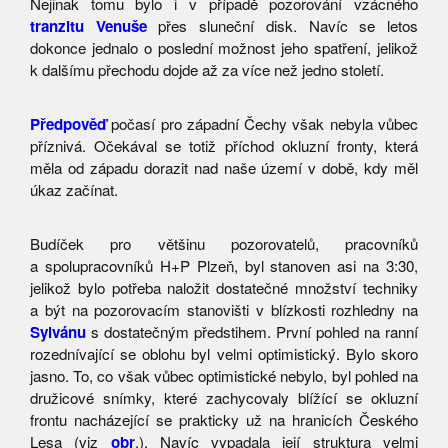
Nejinak tomu bylo i v případě pozorování vzácného
tranzitu Venuše
přes sluneční disk. Navíc se letos
dokonce jednalo o poslední možnost jeho spatření, jelikož
k dalšímu přechodu dojde až za více než jedno století.
Předpověď
počasí pro západní Čechy však nebyla vůbec
příznivá. Očekával se totiž příchod okluzní fronty, která
měla od západu dorazit nad naše území v době, kdy měl
úkaz začínat.
Budíček pro většinu pozorovatelů, pracovníků
a spolupracovníků H+P Plzeň, byl stanoven asi na 3:30,
jelikož bylo potřeba naložit dostatečné množství techniky
a být na pozorovacím stanovišti v blízkosti rozhledny na
Sylvánu
s dostatečným předstihem. První pohled na ranní
rozednívající se oblohu byl velmi optimistický. Bylo skoro
jasno. To, co však vůbec optimistické nebylo, byl pohled na
družicové snímky, které zachycovaly blížící se okluzní
frontu nacházející se prakticky už na hranicích Českého
Lesa (viz
obr
.). Navíc vypadala její struktura velmi