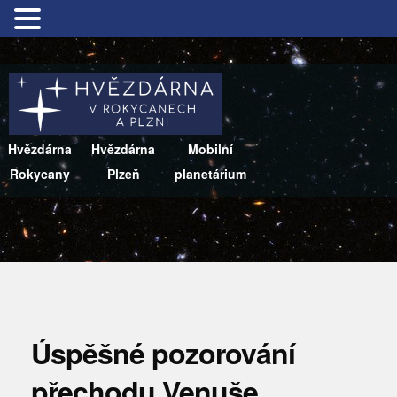
Hvězdárna
Hvězdárna
Mobilní
Rokycany
Plzeň
planetárium
Úspěšné pozorování
přechodu Venuše