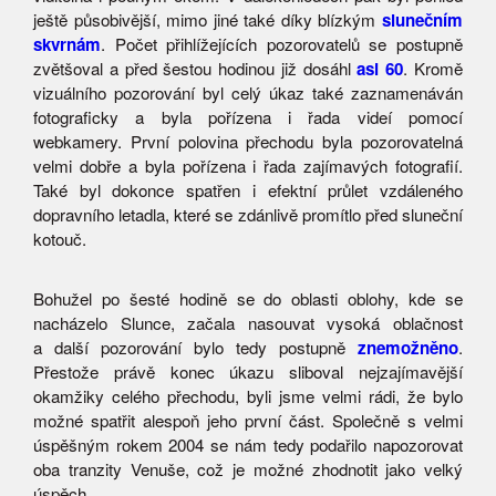
ještě působivější, mimo jiné také díky blízkým
slunečním
skvrnám
. Počet přihlížejících pozorovatelů se postupně
zvětšoval a před šestou hodinou již dosáhl
asi 60
. Kromě
vizuálního pozorování byl celý úkaz také zaznamenáván
fotograficky a byla pořízena i řada videí pomocí
webkamery. První polovina přechodu byla pozorovatelná
velmi dobře a byla pořízena i řada zajímavých fotografií.
Také byl dokonce spatřen i efektní průlet vzdáleného
dopravního letadla, které se zdánlivě promítlo před sluneční
kotouč.
Bohužel po šesté hodině se do oblasti oblohy, kde se
nacházelo Slunce, začala nasouvat vysoká oblačnost
a další pozorování bylo tedy postupně
znemožněno
.
Přestože právě konec úkazu sliboval nejzajímavější
okamžiky celého přechodu, byli jsme velmi rádi, že bylo
možné spatřit alespoň jeho první část. Společně s velmi
úspěšným rokem 2004 se nám tedy podařilo napozorovat
oba tranzity Venuše, což je možné zhodnotit jako velký
úspěch.