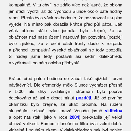
kompaktně. V tu chvíli se zdálo více než jasné, že obloha
jen stěží vydrží až do východu Slunce okolo páté hodiny
ranní. Přesto bylo však rozhodnuto, že pozorovací skupina
vyjede. Na místo pak dorazila krátce před půl pátou. Jak
však obloha stále více jasněla, bylo zřejmé, že se
oblačnost nad naše území nasouvá jen pozvolna (později
bylo zjištěno, že v čelní části fronty došlo k rozpadu
a příchod kompaktní vysoké oblačnosti se tedy zpozdil).
S nadějí jsme tedy postavili asi sedm dalekohledů
a vyčkávali, co nám obloha přichystá.
Krátce před pátou hodinou se začali také sjíždět i první
návštěvníci. Dle efemeridy mělo Slunce vycházet přesně
v 5:00, ale díky vzdáleným stromům bylo poprvé
detekováno až asi o deset minut
později
. Již od prvního
okamžiku bylo zřejmé, že úkaz probíhá. Na rudém
slunečním kotouči byla tmavá Venuše jasně
viditelná
a opět nás (tak, jako v roce
2004
) překvapila její velká
úhlová velikost. Pomocí slunečního filtru byla velmi dobře
viditelná i pouhým okem. V dalekohledech pak byl pohled