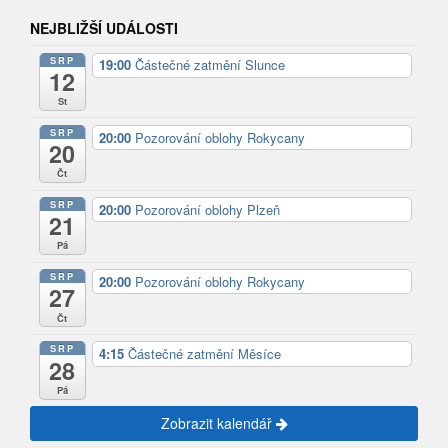
NEJBLIŽŠÍ UDÁLOSTI
SRP
19:00
Částečné zatmění Slunce
12
St
SRP
20:00
Pozorování oblohy Rokycany
20
Čt
SRP
20:00
Pozorování oblohy Plzeň
21
Pá
SRP
20:00
Pozorování oblohy Rokycany
27
Čt
SRP
4:15
Částečné zatmění Měsíce
28
Pá
Zobrazit kalendář