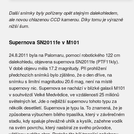
Další snímky byly pořízeny opět stejným dalekohledem,
ale novou chlazenou CCD kamerou. Díky tomu je výrazně
nižší šum.
Supernova SN2011fe v M101
24.8.2011 byla na Palomaru, pomocí robotického 122 cm
dalekohledu, objevena supernova SN2011fe (PTF11kly).
V době objevu měla 17.2 magnitudy. Při prohlížení
předchozích snímků bylo zjištěno, že o den dříve, na
snímku s limitní magnitudou 20.6 mag, není na místě
supernovy nic. Supernova se nachází v blízké galaxii M101
v souhvězdí Velké Medvědice, ve vzdálenosti 25 miliónů
světelných let. Jde o nejbližší supernovu tohoto typu za
několik desetiletí. Supernova je typu Ia. To znamená, že je
způsobena výbuchem bílého trpaslíka, který v závěrečném
stadiu, kdy spaluje převážně uhlík a kyslík, zažehne vodík
na svém povrchu, který nasbíral ze svého průvodce,
většinou rudého obra. Protože tito bílí trpaslíci zažehnou