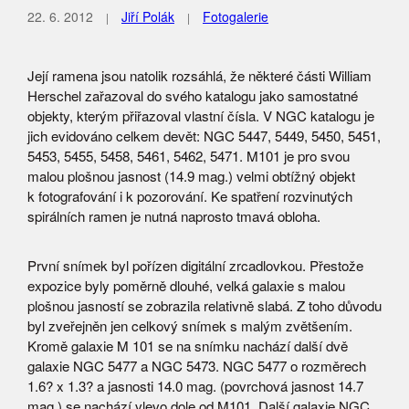
22. 6. 2012
Jiří Polák
Fotogalerie
Její ramena jsou natolik rozsáhlá, že některé části William
Herschel zařazoval do svého katalogu jako samostatné
objekty, kterým přiřazoval vlastní čísla. V NGC katalogu je
jich evidováno celkem devět: NGC 5447, 5449, 5450, 5451,
5453, 5455, 5458, 5461, 5462, 5471. M101 je pro svou
malou plošnou jasnost (14.9 mag.) velmi obtížný objekt
k fotografování i k pozorování. Ke spatření rozvinutých
spirálních ramen je nutná naprosto tmavá obloha.
První snímek byl pořízen digitální zrcadlovkou. Přestože
expozice byly poměrně dlouhé, velká galaxie s malou
plošnou jasností se zobrazila relativně slabá. Z toho důvodu
byl zveřejněn jen celkový snímek s malým zvětšením.
Kromě galaxie M 101 se na snímku nachází další dvě
galaxie NGC 5477 a NGC 5473. NGC 5477 o rozměrech
1.6? x 1.3? a jasnosti 14.0 mag. (povrchová jasnost 14.7
mag.) se nachází vlevo dole od M101. Další galaxie NGC