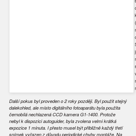
Další pokus byl proveden o 2 roky později. Byl použit stejný
dalekohled, ale místo digitálního fotoaparátu byla použita
černobílá nechlazená CCD kamera G1-1400. Protože
nebyl k dispozici autoguider, byla zvolena velmi krátká
expozice 1 minuta. I přesto musel být přibližně každý třetí
snímek vyřazen z důvodu periodické chyby montáže. Na