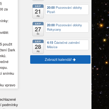
t)
SRP
20:00
Pozorování oblohy
00 za
21
Plzeň
Pá
ínky:
SRP
20:00
Pozorování oblohy
27
Rokycany
viště:
Čt
SRP
4:15
Částečné zatmění
S použit
28
Měsíce
čtení Dark
Pá
mků.
Zobrazit kalendář
nečné
hopu.
í snímku
mku vpravo
nechlazené
cí podmínky