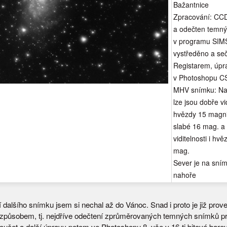
Bažantnice
Zpracování: CC
a odečten temn
v programu SIM
vystředěno a se
Registarem, úpr
v Photoshopu C
MHV snímku: Na
lze jsou dobře vi
hvězdy 15 magni
slabé 16 mag. a 
viditelnosti i hv
mag.
Sever je na sní
nahoře
 dalšího snímku jsem si nechal až do Vánoc. Snad i proto je již prov
způsobem, tj. nejdříve odečtení zprůměrovaných temných snímků 
učet a další úpravy potom ve Photoshopu 8, vše v 16-ti bitové bare