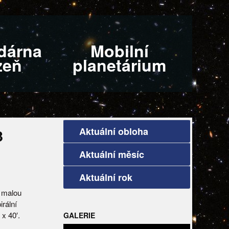
dárna
Mobilní
zeň
planetárium
Aktuální obloha
3
Aktuální měsíc
Aktuální rok
i malou
irální
x 40′.
GALERIE