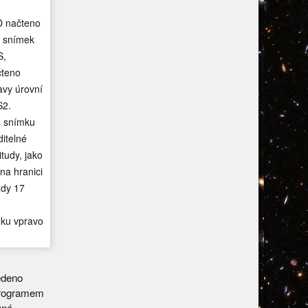
D načteno
ý snímek
S,
čteno
avy úrovní
S2.
 snímku
ditelné
tudy, jako
na hranici
ězdy 17
mku vpravo
edeno
programem
vné