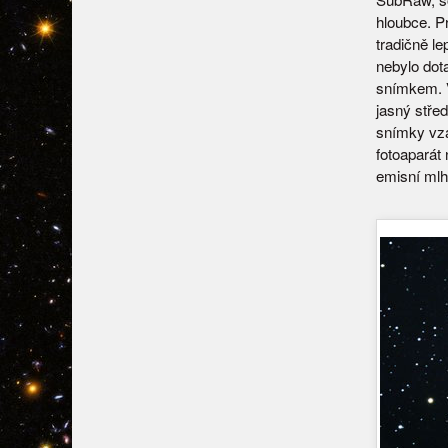
hloubce. P
tradičně l
nebylo dot
snímkem. Vý
jasný stře
snímky vzá
fotoaparát 
emisní mlho