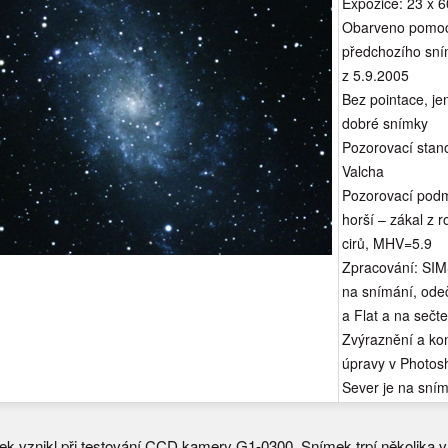
Expozice: 23 x 6
Obarveno pomo
předchozího sn
z 5.9.2005
Bez pointace, je
dobré snímky
Pozorovací stano
Valcha
Pozorovací podm
horší – zákal z 
cirů, MHV=5.9
Zpracování: SIM
na snímání, ode
a Flat a na sečt
Zvýraznění a ko
úpravy v Photos
Sever je na sní
ek vznikl při testování CCD kamery G1-0300. Snímek trpí několika 