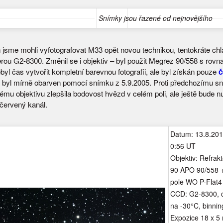
Snímky jsou řazené od nejnovějšího
h jsme mohli vyfotografovat M33 opět novou technikou, tentokráte ch
u G2-8300. Změnil se i objektiv – byl použit Megrez 90/558 s rovn
yl čas vytvořit kompletní barevnou fotografii, ale byl získán pouze
č
n byl mírně obarven pomocí snímku z 5.9.2005. Proti předchozímu s
ému objektivu zlepšila bodovost hvězd v celém poli, ale ještě bude nu
červený kanál.
Datum: 13.8.201
0:56 UT
Objektiv: Refrak
90 APO 90/558 
pole WO P-Flat4 
CCD: G2-8300, 
na -30°C, binnin
Expozice 18 x 5 