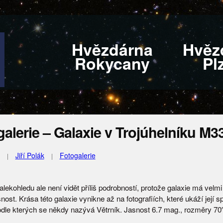
Hvězdárna
Hvěz
Rokycany
Pl
alerie – Galaxie v Trojúhelníku M3
Jiří Polák
Fotogalerie
lekohledu ale není vidět příliš podrobností, protože galaxie má velm
nost. Krása této galaxie vynikne až na fotografiích, které ukáží její sp
dle kterých se někdy nazývá Větrník. Jasnost 6.7 mag., rozměry 70′ 