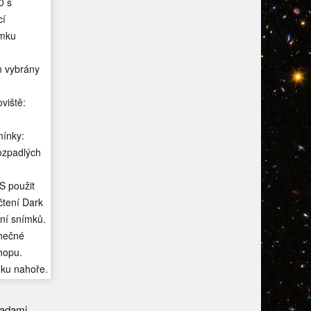
0 s
cí
ímku
n vybrány
viště:
ínky:
rozpadlých
S použit
čtení Dark
ení snímků.
nečné
hopu.
mku nahoře.
vadami.