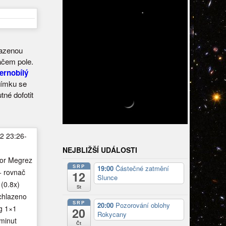
lazenou
ačem pole.
ernobílý
nímku se
tné dofotit
2 23:26-
NEJBLIŽŠÍ UDÁLOSTI
tor Megrez
SRP
19:00
Částečné zatmění
+ rovnač
12
Slunce
(0.8x)
St
chlazeno
SRP
20:00
Pozorování oblohy
g 1×1
20
Rokycany
minut
Čt