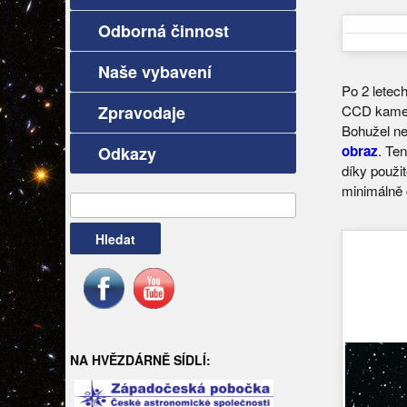
Odborná činnost
Naše vybavení
Po 2 letec
Zpravodaje
CCD kamero
Bohužel neb
obraz
. Te
Odkazy
díky použit
minimálně 
Vyhledávání
NA HVĚZDÁRNĚ SÍDLÍ: