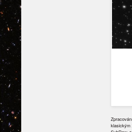
Zpracování
klasickým 
SubRaw, so