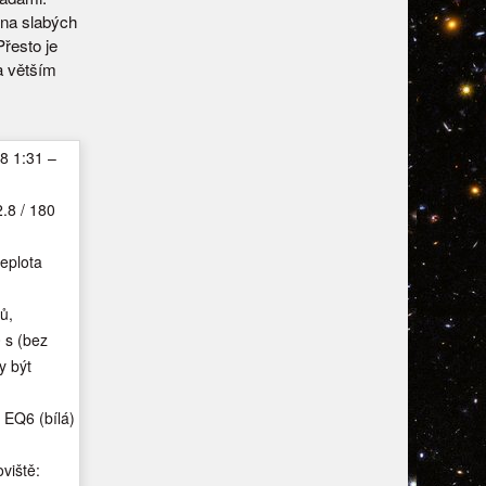
 na slabých
Přesto je
a větším
8 1:31 –
2.8 / 180
eplota
ů,
 s (bez
y být
EQ6 (bílá)
viště: