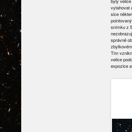
byly velice
vytahovat 
sice někte
pointovan
snímku z 5.
nezobrazuj
správně ob
zbytkovém 
Tím vznikn
velice pod
expozice a