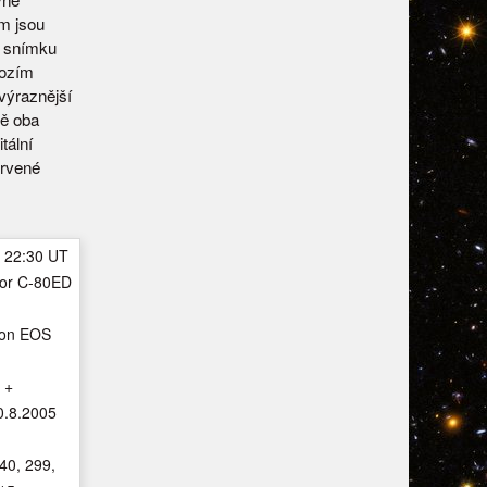
ém jsou
o snímku
hozím
výraznější
tě oba
tální
ervené
 22:30 UT
tor C-80ED
non EOS
 +
0.8.2005
40, 299,