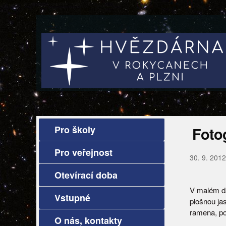
Pro školy
Fotog
Pro veřejnost
30. 9. 2012
Otevírací doba
V malém da
Vstupné
plošnou jas
ramena, po
O nás, kontakty