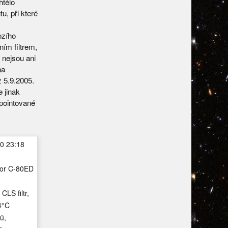
htělo
u, při které
ozího
ním filtrem,
 nejsou ani
na
 5.9.2005.
 jinak
 pointované
0 23:18
tor C-80ED
LS filtr,
4°C
ů,