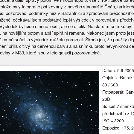
rotože byly fotografie pořizovány z nového stanoviště Čbán, na kter
epší pozorovací podmínky než v Bažantnici a zpracování předchozíh
ažené, očekával jsem podstatně lepší výsledek v porovnání s předc
sledek byl sice o něco lepší, ale ne o tolik. Na starším snímku byl 
d, na novějším potom slabší spirální ramena. Nakonec jsem proto ješ
jemně sečetl a výsledek můžete porovnat. Škoda jen, že použitý digi
není příliš citlivý na červenou barvu a na snímku proto nevyniknou č
viny v M33, které jsou v této galaxii pozorovatelné.
Datum: 5.9.2005
Objektiv: Refrak
80 / 600
Fotoaparát: Ca
20D
Součet 7 snímků
předchozího z 1
ISO = 3200
Expozice: 175, 2