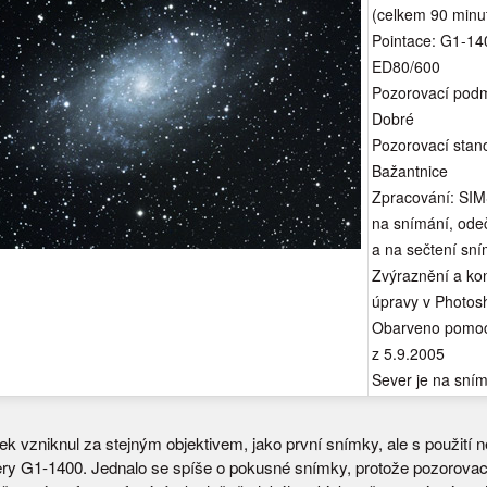
(celkem 90 minu
Pointace: G1-14
ED80/600
Pozorovací podm
Dobré
Pozorovací stano
Bažantnice
Zpracování: SIM
na snímání, ode
a na sečtení sní
Zvýraznění a ko
úpravy v Photos
Obarveno pomoc
z 5.9.2005
Sever je na sní
ek vzniknul za stejným objektivem, jako první snímky, ale s použití 
 G1-1400. Jednalo se spíše o pokusné snímky, protože pozorova