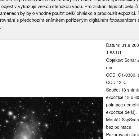
objektiv vykazuje velkou sférickou vadu. Pro získání lepších detailů
ramenech by bylo vhodné použít delší ohnisko a prodloužit expozici. 
rovnání s předchozím snímkem pořízeným digitálním fotoaparátem 
.
Datum: 31.8.200
1:58 UT
Objektiv: Sonar 
mm
CCD: G1-0300, t
CCD 13°C
Součet 18 snímk
expozice 18 x 60
pointace nemohl
expozice delší).
Montáž SkyScan 
bez pointace
Pozorovací stano