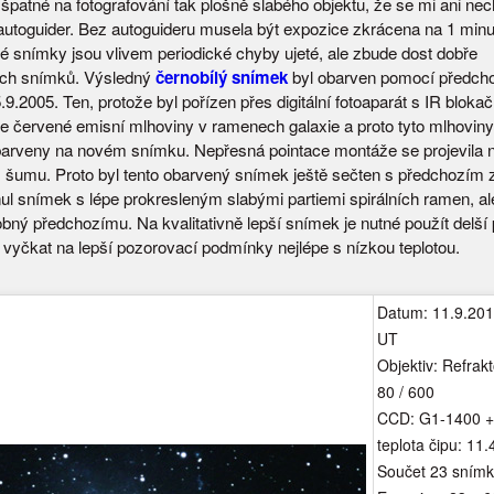
 špatné na fotografování tak plošně slabého objektu, že se mi ani nec
autoguider. Bez autoguideru musela být expozice zkrácena na 1 minut
ré snímky jsou vlivem periodické chyby ujeté, ale zbude dost dobře
ých snímků. Výsledný
černobílý snímek
byl obarven pomocí předch
9.2005. Ten, protože byl pořízen přes digitální fotoaparát s IR blokač
e červené emisní mlhoviny v ramenech galaxie a proto tyto mlhoviny
arveny na novém snímku. Nepřesná pointace montáže se projevila 
šumu. Proto byl tento obarvený snímek ještě sečten s předchozím z
ul snímek s lépe prokresleným slabými partiemi spirálních ramen, ale
obný předchozímu. Na kvalitativně lepší snímek je nutné použít delší
 vyčkat na lepší pozorovací podmínky nejlépe s nízkou teplotou.
Datum: 11.9.201
UT
Objektiv: Refrak
80 / 600
CCD: G1-1400 + C
teplota čipu: 11.
Součet 23 snímk