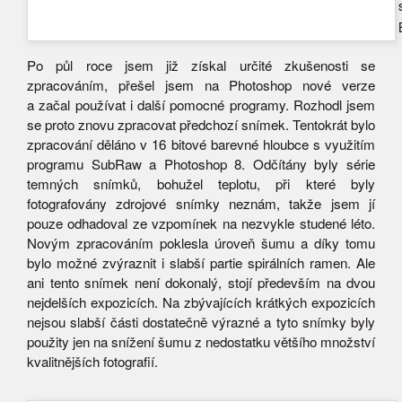
Po půl roce jsem již získal určité zkušenosti se
zpracováním, přešel jsem na Photoshop nové verze
a začal používat i další pomocné programy. Rozhodl jsem
se proto znovu zpracovat předchozí snímek. Tentokrát bylo
zpracování děláno v 16 bitové barevné hloubce s využitím
programu SubRaw a Photoshop 8. Odčítány byly série
temných snímků, bohužel teplotu, při které byly
fotografovány zdrojové snímky neznám, takže jsem jí
pouze odhadoval ze vzpomínek na nezvykle studené léto.
Novým zpracováním poklesla úroveň šumu a díky tomu
bylo možné zvýraznit i slabší partie spirálních ramen. Ale
ani tento snímek není dokonalý, stojí především na dvou
nejdelších expozicích. Na zbývajících krátkých expozicích
nejsou slabší části dostatečně výrazné a tyto snímky byly
použity jen na snížení šumu z nedostatku většího množství
kvalitnějších fotografií.