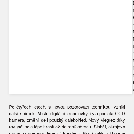
Po čtyřech letech, s novou pozorovací technikou, vznikl
další snímek. Místo digitální zrcadlovky byla použita CCD
kamera, změnil se i použitý dalekohled. Nový Megrez díky
rovnači pole lépe kreslí až do rohů obrazu. Slabší, okrajové
partie galaxie jsou lépe prokresleny díky kvalitní chlazené