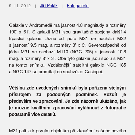
9. 11. 2012
Jiří Polák
Fotogalerie
Galaxie v Andromedě má jasnost 4.8 magnitudy a rozměry
190′ x 61′. S galaxií M31 jsou gravitačně spojeny další 4
trpasličí galaxie. Jižně od jádra M31 se nachází M32
s jasností 9.5 mag. a rozměry 3′ x 3′. Severozápadně od
jádra M31 se nachází M110 (NGC 205) s jasností 10.8
mag. a rozměry 8′ x 3′. Obě tyto galaxie jsou spolu s M31
na tomto snímku. Vzdálenější satelitní galaxie NGC 185
a NGC 147 se promítají do souhvězdí Casiopei.
Většina zde uvedených snímků byla pořízena stejným
přístrojem za podobných podmínek. Rozdíl je
především ve zpracování. Je zde názorně ukázáno, jak
je možné kvalitním zpracování vytáhnout z fotografie
podstatně více detailů.
M31 patřila k prvním objektům při zkoušení našeho nového