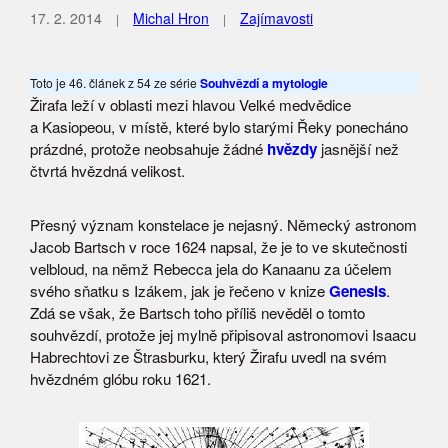
17. 2. 2014
Michal Hron
Zajímavosti
Toto je 46. článek z 54 ze série
Souhvězdí a mytologie
Žirafa leží v oblasti mezi hlavou Velké medvědice
a Kasiopeou, v místě, které bylo starými Řeky ponecháno
prázdné, protože neobsahuje žádné
hvězdy
jasnější než
čtvrtá hvězdná velikost.
Přesný význam konstelace je nejasný. Německý astronom
Jacob Bartsch v roce 1624 napsal, že je to ve skutečnosti
velbloud, na němž Rebecca jela do Kanaanu za účelem
svého sňatku s Izákem, jak je řečeno v knize
Genesis
.
Zdá se však, že Bartsch toho příliš nevěděl o tomto
souhvězdí, protože jej mylně připisoval astronomovi Isaacu
Habrechtovi ze Štrasburku, který Žirafu uvedl na svém
hvězdném glóbu roku 1621.