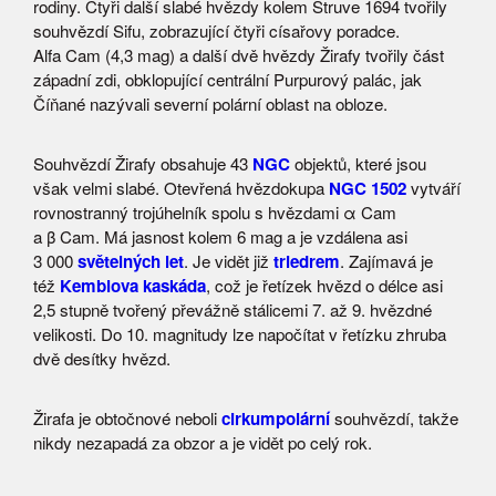
rodiny. Čtyři další slabé hvězdy kolem Struve 1694 tvořily
souhvězdí Sifu, zobrazující čtyři císařovy poradce.
Alfa Cam (4,3 mag) a další dvě hvězdy Žirafy tvořily část
západní zdi, obklopující centrální Purpurový palác, jak
Číňané nazývali severní polární oblast na obloze.
Souhvězdí Žirafy obsahuje 43
NGC
objektů, které jsou
však velmi slabé. Otevřená hvězdokupa
NGC 1502
vytváří
rovnostranný trojúhelník spolu s hvězdami α Cam
a β Cam. Má jasnost kolem 6 mag a je vzdálena asi
3 000
světelných let
. Je vidět již
triedrem
. Zajímavá je
též
Kemblova kaskáda
, což je řetízek hvězd o délce asi
2,5 stupně tvořený převážně stálicemi 7. až 9. hvězdné
velikosti. Do 10. magnitudy lze napočítat v řetízku zhruba
dvě desítky hvězd.
Žirafa je obtočnové neboli
cirkumpolární
souhvězdí, takže
nikdy nezapadá za obzor a je vidět po celý rok.