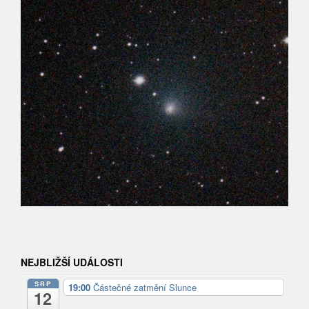
NEJBLIŽŠÍ UDÁLOSTI
SRP
19:00
Částečné zatmění Slunce
12