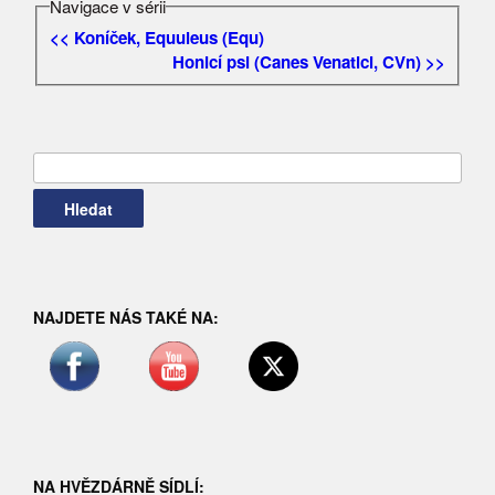
Navigace v sérii
<< Koníček, Equuleus (Equ)
Honicí psi (Canes Venatici, CVn) >>
Vyhledávání
NAJDETE NÁS TAKÉ NA:
NA HVĚZDÁRNĚ SÍDLÍ: