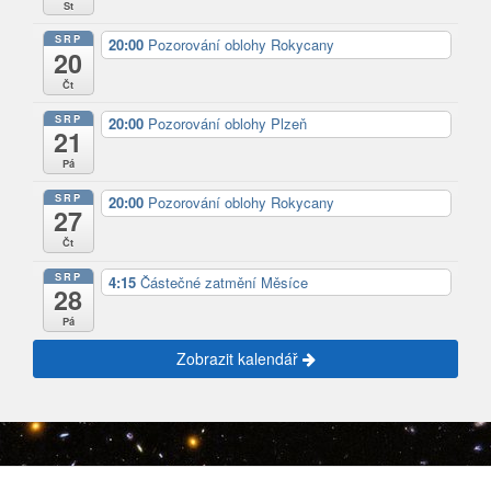
St
SRP
20:00
Pozorování oblohy Rokycany
20
Čt
SRP
20:00
Pozorování oblohy Plzeň
21
Pá
SRP
20:00
Pozorování oblohy Rokycany
27
Čt
SRP
4:15
Částečné zatmění Měsíce
28
Pá
Zobrazit kalendář