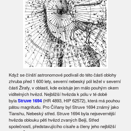
Když se čínští astronomové podívali do této části oblohy
zhruba před 1 600 lety, severní nebeský pól ležel v severní
části Žirafy, v oblasti, kde existuje jen málo pouhým okem
viditelných hvězd. Nejbližší hvězda k pólu v té době
byla
Struve 1694
(HR 4893, HIP 62572), která má pouhou
pátou magnitudu. Pro Číňany byl Struve 1694 známý jako
Tianshu, Nebeský střed. Struve 1694 byla nejsevernější
hvězda oblouku pěti hvězd zvaných Beiji, Střed
společnosti, představujícího císaře a členy jeho nejbližší