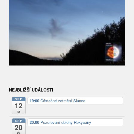
NEJBLIŽŠÍ UDÁLOSTI
SRP
19:00
Částečné zatmění Slunce
12
St
SRP
20:00
Pozorování oblohy Rokycany
20
Čt