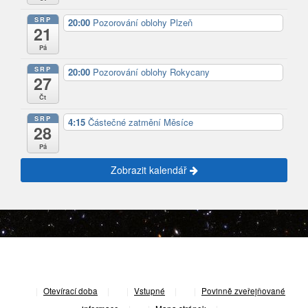
SRP
20:00
Pozorování oblohy Plzeň
21
Pá
SRP
20:00
Pozorování oblohy Rokycany
27
Čt
SRP
4:15
Částečné zatmění Měsíce
28
Pá
Zobrazit kalendář
|
Otevírací doba
|
Vstupné
|
Povinně zveřejňované