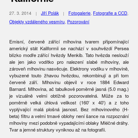
27. 3. 2014
Jiří Polák
Fotogalerie
,
Fotografie a CCD
,
Objekty vzdáleného vesmíru
,
Pozorování
Emisní, červeně zářící mlhovina tvarem připomínající
americký stát Kaliformii se nachází v souhvězdí Persea
blízko modře zářící hvězdy Menkib. Tato hvězda neslouží
ale jen jako vodítko pro nalezení slabé mlhoviny, ale
zároveň mlhovinu nasvěcuje. Elektrony vodíku v mlhovině,
vybuzené touto žhavou hvězdou, rekombinují a při tom
červeně září. Mlhovinu objevil v roce 1884 Edward
Barnard. Mlhovina, ač tabulkově poměrně jasná (5.0 mag.)
je vizuálně velmi obtížně pozorovatelná. Může za to
poměrně velká úhlová velikost (160′ x 40′) a z toho
vyplývající malá plošná jasnost. Bez mlhovinového (H-
beta) filtru a velmi tmavé oblohy není šance na rozpoznání
mlhoviny mezi podobně vypadajícími oblaky Mléčné dráhy.
Tvar a jemné struktury vyniknou až na fotografii.