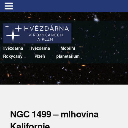
Hvězdárna
Hvězdárna
Mobilní
Rokycany
Plzeň
planetárium
NGC 1499 – mlhovina
Kalifornie