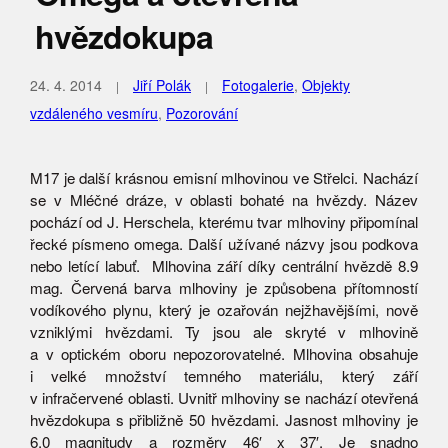
hvězdokupa
24. 4. 2014
Jiří Polák
Fotogalerie
,
Objekty
vzdáleného vesmíru
,
Pozorování
M17 je další krásnou emisní mlhovinou ve Střelci. Nachází
se v Mléčné dráze, v oblasti bohaté na hvězdy. Název
pochází od J. Herschela, kterému tvar mlhoviny připomínal
řecké písmeno omega. Další užívané názvy jsou podkova
nebo letící labuť. Mlhovina září díky centrální hvězdě 8.9
mag. Červená barva mlhoviny je způsobena přítomností
vodíkového plynu, který je ozařován nejžhavějšími, nově
vzniklými hvězdami. Ty jsou ale skryté v mlhovině
a v optickém oboru nepozorovatelné. Mlhovina obsahuje
i velké množství temného materiálu, který září
v infračervené oblasti. Uvnitř mlhoviny se nachází otevřená
hvězdokupa s přibližně 50 hvězdami. Jasnost mlhoviny je
6.0 magnitudy a rozměry 46′ x 37′. Je snadno