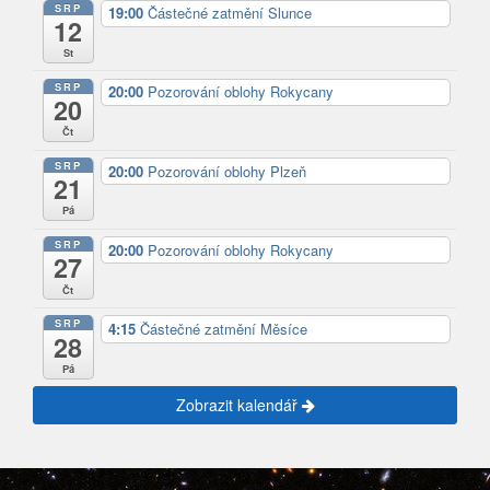
SRP
19:00
Částečné zatmění Slunce
12
St
SRP
20:00
Pozorování oblohy Rokycany
20
Čt
SRP
20:00
Pozorování oblohy Plzeň
21
Pá
SRP
20:00
Pozorování oblohy Rokycany
27
Čt
SRP
4:15
Částečné zatmění Měsíce
28
Pá
Zobrazit kalendář