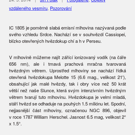
vzdáleného vesmíru
,
Pozorování
IC 1805 je poměrně slabá emisní mlhovina nazývaná podle
svého vzhledu Srdce. Nachází se v souhvězdí Cassiopei,
blízko otevřených hvězdokup chí a h v Perseu.
V mlhovině můžeme najít zářící ionizovaný vodík (na čáře
656 nm), ale i tmavá prachová mračna tvarovaná
hvězdným větrem. Uprostřed mlhoviny se nachází řídká
otevřená hvězdokupa Melotte 15 (6.6 mag., velikost 21′),
obsahující jak malé hvězdy, tak i obry více než 50 krát
větší než naše Slunce, která svým intenzivním hvězdným
větrem tvarují tuto mlhovinu. Hvězdokupa je velmi mladá,
stáří hvězd se odhaduje na pouhých 1.5 miliónu let. Spodní,
nejjasnější část mlhoviny, označenou NGC 896, objevil
v roce 1787 William Herschel. Jasnost 6.5 mag, velikost 2°
x 1.5°.