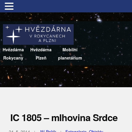
Hvězdárna
Hvězdárna
Mobilní
Rokycany
Plzeň
planetárium
IC 1805 – mlhovina Srdce
24. 5. 2014
Jiří Polák
Fotogalerie
,
Objekty