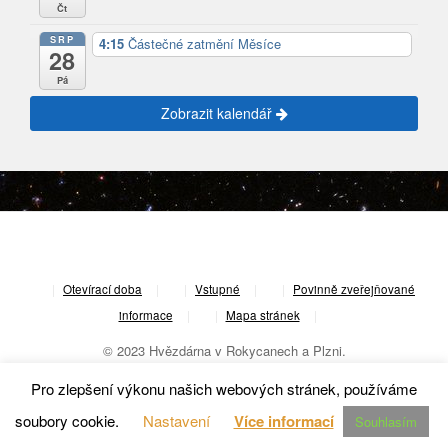
Čt
SRP
4:15
Částečné zatmění Měsíce
28
Pá
Zobrazit kalendář
|
Otevírací doba
|
Vstupné
|
Povinně zveřejňované
informace
|
Mapa stránek
|
© 2023 Hvězdárna v Rokycanech a Plzni.
Pro zlepšení výkonu našich webových stránek, používáme
soubory cookie.
Nastavení
Více informací
Souhlasím