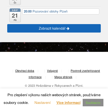
Čt
SRP
20:00
Pozorování oblohy Plzeň
21
Pá
Zobrazit kalendář
|
Otevírací doba
|
Vstupné
|
Povinně zveřejňované
informace
|
Mapa stránek
|
© 2023 Hvězdárna v Rokycanech a Plzni.
Pro zlepšení výkonu našich webových stránek, používáme
soubory cookie.
Nastavení
Více informací
Souhlasím