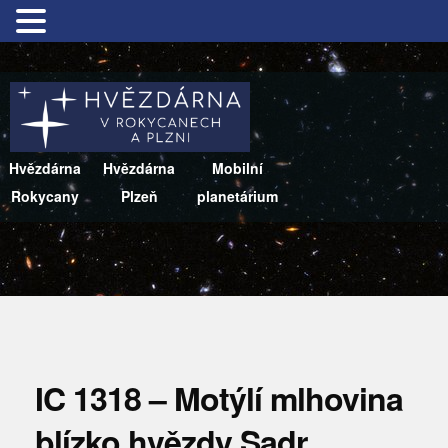
Hvězdárna
Hvězdárna
Mobilní
Rokycany
Plzeň
planetárium
IC 1318 – Motýlí mlhovina
blízko hvězdy Sadr