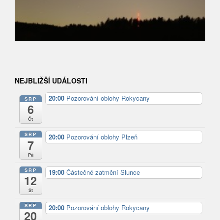
NEJBLIŽŠÍ UDÁLOSTI
20:00
Pozorování oblohy Rokycany
SRP
6
Čt
SRP
20:00
Pozorování oblohy Plzeň
7
Pá
SRP
19:00
Částečné zatmění Slunce
12
St
SRP
20:00
Pozorování oblohy Rokycany
20