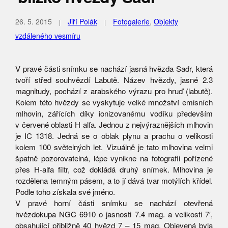
26. 5. 2015
Jiří Polák
Fotogalerie
,
Objekty
vzdáleného vesmíru
V pravé části snímku se nachází jasná hvězda Sadr, která
tvoří střed souhvězdí Labutě. Název hvězdy, jasné 2.3
magnitudy, pochází z arabského výrazu pro hruď (labutě).
Kolem této hvězdy se vyskytuje velké množství emisních
mlhovin, zářících díky ionizovanému vodíku především
v červené oblasti H alfa. Jednou z nejvýraznějších mlhovin
je IC 1318. Jedná se o oblak plynu a prachu o velikosti
kolem 100 světelných let. Vizuálně je tato mlhovina velmi
špatně pozorovatelná, lépe vynikne na fotografii pořízené
přes H-alfa filtr, což dokládá druhý snímek. Mlhovina je
rozdělena temným pásem, a to jí dává tvar motýlích křídel.
Podle toho získala své jméno.
V pravé horní části snímku se nachází otevřená
hvězdokupa NGC 6910 o jasnosti 7.4 mag. a velikosti 7′,
obsahující přibližně 40 hvězd 7 – 15 mag. Objevená byla