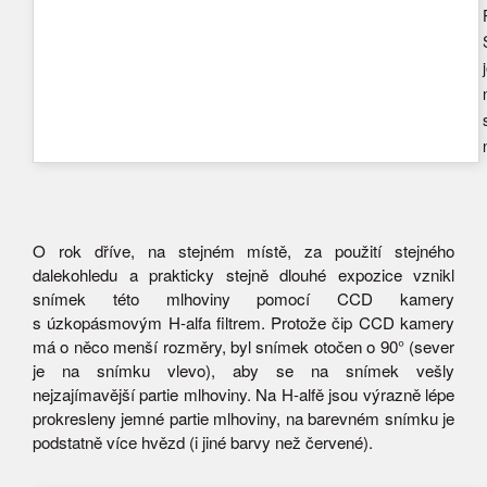
O rok dříve, na stejném místě, za použití stejného
dalekohledu a prakticky stejně dlouhé expozice vznikl
snímek této mlhoviny pomocí CCD kamery
s úzkopásmovým H-alfa filtrem. Protože čip CCD kamery
má o něco menší rozměry, byl snímek otočen o 90° (sever
je na snímku vlevo), aby se na snímek vešly
nejzajímavější partie mlhoviny. Na H-alfě jsou výrazně lépe
prokresleny jemné partie mlhoviny, na barevném snímku je
podstatně více hvězd (i jiné barvy než červené).