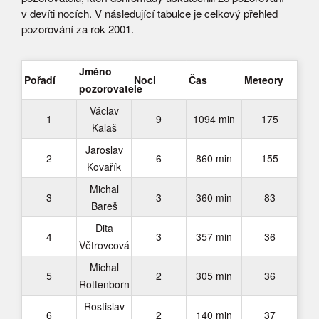
v devíti nocích. V následující tabulce je celkový přehled
pozorování za rok 2001.
Jméno
Pořadí
Noci
Čas
Meteory
pozorovatele
Václav
1
9
1094 min
175
Kalaš
Jaroslav
2
6
860 min
155
Kovařík
Michal
3
3
360 min
83
Bareš
Dita
4
3
357 min
36
Větrovcová
Michal
5
2
305 min
36
Rottenborn
Rostislav
6
2
140 min
37