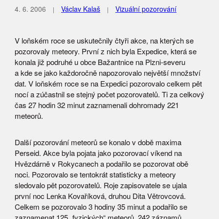
4. 6. 2006
Václav Kalaš
Vizuální pozorování
V loňském roce se uskutečnily čtyři akce, na kterých se
pozorovaly meteory. První z nich byla Expedice, která se
konala již podruhé u obce Bažantnice na Plzni-severu
a kde se jako každoročně napozorovalo největší množství
dat. V loňském roce se na Expedici pozorovalo celkem pět
nocí a zúčastnil se stejný počet pozorovatelů. Ti za celkový
čas 27 hodin 32 minut zaznamenali dohromady 221
meteorů.
Další pozorování meteorů se konalo v době maxima
Perseid. Akce byla pojata jako pozorovací víkend na
Hvězdárně v Rokycanech a podařilo se pozorovat obě
noci. Pozorovalo se tentokrát statisticky a meteory
sledovalo pět pozorovatelů. Roje zapisovatele se ujala
první noc Lenka Kovaříková, druhou Dita Větrovcová.
Celkem se pozorovalo 3 hodiny 35 minut a podařilo se
zaznamenat 125 „fyzických“ meteorů, 242 záznamů.