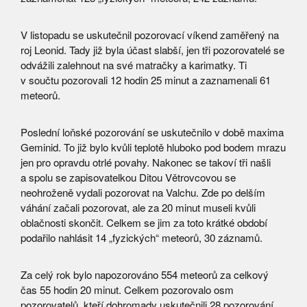
V listopadu se uskutečnil pozorovací víkend zaměřený na
roj Leonid. Tady již byla účast slabší, jen tři pozorovatelé se
odvážili zalehnout na své matračky a karimatky. Ti
v součtu pozorovali 12 hodin 25 minut a zaznamenali 61
meteorů.
Poslední loňské pozorování se uskutečnilo v době maxima
Geminid. To již bylo kvůli teplotě hluboko pod bodem mrazu
jen pro opravdu otrlé povahy. Nakonec se takoví tři našli
a spolu se zapisovatelkou Ditou Větrovcovou se
neohroženě vydali pozorovat na Valchu. Zde po delším
váhání začali pozorovat, ale za 20 minut museli kvůli
oblačnosti skončit. Celkem se jim za toto krátké období
podařilo nahlásit 14 „fyzických“ meteorů, 30 záznamů.
Za celý rok bylo napozorováno 554 meteorů za celkový
čas 55 hodin 20 minut. Celkem pozorovalo osm
pozorovatelů, kteří dohromady uskutečnili 28 pozorování