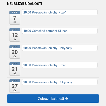
NEJBLIŽŠÍ UDÁLOSTI
20:00
Pozorování oblohy Plzeň
SRP
7
Pá
SRP
19:00
Částečné zatmění Slunce
12
St
SRP
20:00
Pozorování oblohy Rokycany
20
Čt
SRP
20:00
Pozorování oblohy Plzeň
21
Pá
SRP
20:00
Pozorování oblohy Rokycany
27
Čt
Zobrazit kalendář