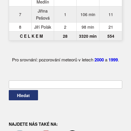
Medlín
Jiřina
7
1
106 min
11
Pešová
8
Jiří Polák
2
98 min
21
C E L K E M
28
3320 min
554
Pro srovnání: pozorování meteorů v letech
2000
a
1999
.
Vyhledávání
NAJDETE NÁS TAKÉ NA: