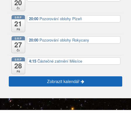
20
Čt
SRP
20:00
Pozorování oblohy Plzeň
21
Pá
SRP
20:00
Pozorování oblohy Rokycany
27
Čt
SRP
4:15
Částečné zatmění Měsíce
28
Pá
Zobrazit kalendář