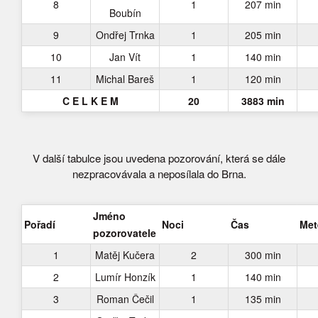
8
1
207 min
Boubín
9
Ondřej Trnka
1
205 min
10
Jan Vít
1
140 min
11
Michal Bareš
1
120 min
C E L K E M
20
3883 min
V další tabulce jsou uvedena pozorování, která se dále
nezpracovávala a neposílala do Brna.
Jméno
Pořadí
Noci
Čas
Met
pozorovatele
1
Matěj Kučera
2
300 min
2
Lumír Honzík
1
140 min
3
Roman Čečil
1
135 min