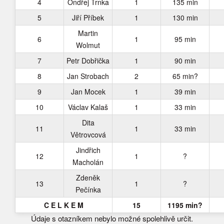
4
Ondřej Trnka
1
135 min
5
Jiří Příbek
1
130 min
Martin
6
1
95 min
Wolmut
7
Petr Dobřička
1
90 min
8
Jan Strobach
2
65 min?
9
Jan Mocek
1
39 min
10
Václav Kalaš
1
33 min
Dita
11
1
33 min
Větrovcová
Jindřich
12
1
?
Macholán
Zdeněk
13
1
?
Pečínka
C E L K E M
15
1195 min?
Údaje s otazníkem nebylo možné spolehlivě určit.