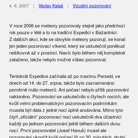
4. 6. 2007
Václav Kalaš
Vizuální pozorování
V roce 2006 se meteory pozorovaly stejně jako předchozí
rok pouze v létě a to na tradiční Expedici v Bažantnici.
Z dalších akcí, kde se obvykle meteory pozorují, se konal
jen jeden pozorovací víkend, který se uskutečnil poněkud
nešikovně až v prosinci. Navíc bylo během něj kompletně
zataženo, takže nebylo možné vůbec pozorovat.
Tentokrát Expedice začínala až po maximu Perseid, ve
dnech od 14. do 27. srpna, takže bylo zaznamenáno
poměrně málo meteorů. Ani počasí nebylo příliš pozorování
nakloněno. Pozorování se uskutečnilo o čtyřech nocích, ale
kvůli velmi problematickým pozorovacím podmínkám
musela být data z jedné noci úplně anulována. Mimo tyto
čtyři „oficiální“ pozorovací noci uskutečnili dva účastníci
každý po jednom pozorování ještě během dalších dvou
nocí. První pozorovatel (Josef Hanuš) musel ale
pozorování ukončit kvůli počasí již po 30. minutách, druhý