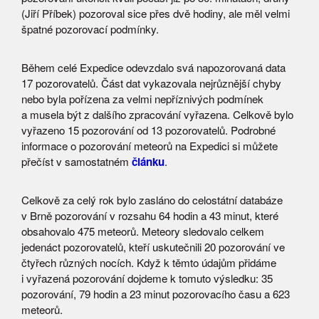
(Jiří Příbek) pozoroval sice přes dvě hodiny, ale měl velmi
špatné pozorovací podmínky.
Během celé Expedice odevzdalo svá napozorovaná data
17 pozorovatelů. Část dat vykazovala nejrůznější chyby
nebo byla pořízena za velmi nepříznivých podmínek
a musela být z dalšího zpracování vyřazena. Celkově bylo
vyřazeno 15 pozorování od 13 pozorovatelů. Podrobné
informace o pozorování meteorů na Expedici si můžete
přečíst v samostatném
článku
.
Celkově za celý rok bylo zasláno do celostátní databáze
v Brně pozorování v rozsahu 64 hodin a 43 minut, které
obsahovalo 475 meteorů. Meteory sledovalo celkem
jedenáct pozorovatelů, kteří uskutečnili 20 pozorování ve
čtyřech různých nocích. Když k těmto údajům přidáme
i vyřazená pozorování dojdeme k tomuto výsledku: 35
pozorování, 79 hodin a 23 minut pozorovacího času a 623
meteorů.