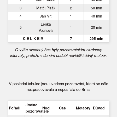
3
Matěj Plzák
2
50 min
4
Jan Vít
1
40 min
Lenka
5
1
20 min
Vochová
C E L K E M
7
295 min
O výše uvedený čas byly pozorovatelům zkráceny
intervaly, protože v daném období neviděli žádný meteor.
V poslední tabulce jsou uvedena pozorování, která se dále
nezpracovávala a neposílala do Brna.
Jméno
Pořadí
Noci
Čas
Meteory
Důvod
pozorovatele