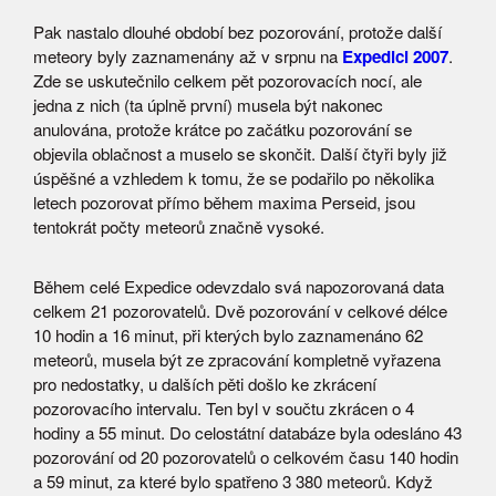
Pak nastalo dlouhé období bez pozorování, protože další
meteory byly zaznamenány až v srpnu na
Expedici 2007
.
Zde se uskutečnilo celkem pět pozorovacích nocí, ale
jedna z nich (ta úplně první) musela být nakonec
anulována, protože krátce po začátku pozorování se
objevila oblačnost a muselo se skončit. Další čtyři byly již
úspěšné a vzhledem k tomu, že se podařilo po několika
letech pozorovat přímo během maxima Perseid, jsou
tentokrát počty meteorů značně vysoké.
Během celé Expedice odevzdalo svá napozorovaná data
celkem 21 pozorovatelů. Dvě pozorování v celkové délce
10 hodin a 16 minut, při kterých bylo zaznamenáno 62
meteorů, musela být ze zpracování kompletně vyřazena
pro nedostatky, u dalších pěti došlo ke zkrácení
pozorovacího intervalu. Ten byl v součtu zkrácen o 4
hodiny a 55 minut. Do celostátní databáze byla odesláno 43
pozorování od 20 pozorovatelů o celkovém času 140 hodin
a 59 minut, za které bylo spatřeno 3 380 meteorů. Když