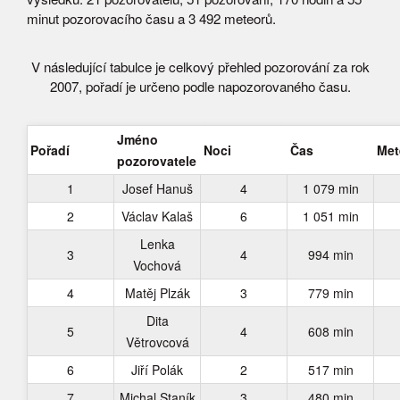
minut pozorovacího času a 3 492 meteorů.
V následující tabulce je celkový přehled pozorování za rok
2007, pořadí je určeno podle napozorovaného času.
Jméno
Pořadí
Noci
Čas
Met
pozorovatele
1
Josef Hanuš
4
1 079 min
2
Václav Kalaš
6
1 051 min
Lenka
3
4
994 min
Vochová
4
Matěj Plzák
3
779 min
Dita
5
4
608 min
Větrovcová
6
Jiří Polák
2
517 min
7
Michal Staník
3
480 min