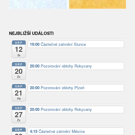
NEJBLIŽŠÍ UDÁLOSTI
SRP
19:00
Částečné zatmění Slunce
12
St
SRP
20:00
Pozorování oblohy Rokycany
20
Čt
SRP
20:00
Pozorování oblohy Plzeň
21
Pá
SRP
20:00
Pozorování oblohy Rokycany
27
Čt
SRP
4:15
Částečné zatmění Měsíce