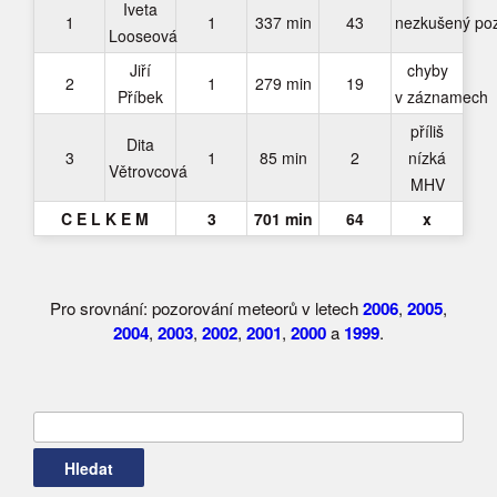
Iveta
1
1
337 min
43
nezkušený poz
Looseová
Jiří
chyby
2
1
279 min
19
Příbek
v záznamech
příliš
Dita
3
1
85 min
2
nízká
Větrovcová
MHV
C E L K E M
3
701 min
64
x
Pro srovnání: pozorování meteorů v letech
2006
,
2005
,
2004
,
2003
,
2002
,
2001
,
2000
a
1999
.
Vyhledávání