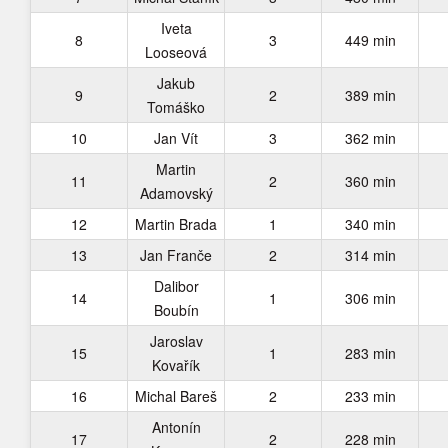
Iveta
8
3
449 min
Looseová
Jakub
9
2
389 min
Tomáško
10
Jan Vít
3
362 min
Martin
11
2
360 min
Adamovský
12
Martin Brada
1
340 min
13
Jan Franče
2
314 min
Dalibor
14
1
306 min
Boubín
Jaroslav
15
1
283 min
Kovařík
16
Michal Bareš
2
233 min
Antonín
17
2
228 min