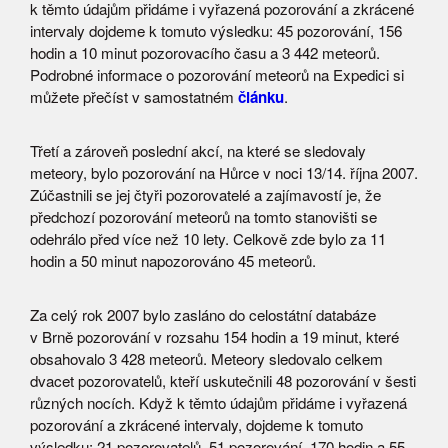
k těmto údajům přidáme i vyřazená pozorování a zkrácené
intervaly dojdeme k tomuto výsledku: 45 pozorování, 156
hodin a 10 minut pozorovacího času a 3 442 meteorů.
Podrobné informace o pozorování meteorů na Expedici si
můžete přečíst v samostatném
článku
.
Třetí a zároveň poslední akcí, na které se sledovaly
meteory, bylo pozorování na Hůrce v noci 13/14. října 2007.
Zúčastnili se jej čtyři pozorovatelé a zajímavostí je, že
předchozí pozorování meteorů na tomto stanovišti se
odehrálo před více než 10 lety. Celkově zde bylo za 11
hodin a 50 minut napozorováno 45 meteorů.
Za celý rok 2007 bylo zasláno do celostátní databáze
v Brně pozorování v rozsahu 154 hodin a 19 minut, které
obsahovalo 3 428 meteorů. Meteory sledovalo celkem
dvacet pozorovatelů, kteří uskutečnili 48 pozorování v šesti
různých nocích. Když k těmto údajům přidáme i vyřazená
pozorování a zkrácené intervaly, dojdeme k tomuto
výsledku: 21 pozorovatelů, 51 pozorování, 170 hodin a 55