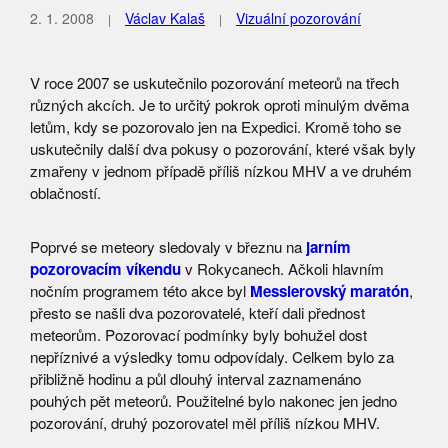
2. 1. 2008
Václav Kalaš
Vizuální pozorování
V roce 2007 se uskutečnilo pozorování meteorů na třech
různých akcích. Je to určitý pokrok oproti minulým dvěma
letům, kdy se pozorovalo jen na Expedici. Kromě toho se
uskutečnily další dva pokusy o pozorování, které však byly
zmařeny v jednom případě příliš nízkou MHV a ve druhém
oblačností.
Poprvé se meteory sledovaly v březnu na
jarním
pozorovacím víkendu
v Rokycanech. Ačkoli hlavním
nočním programem této akce byl
Messierovský maratón
,
přesto se našli dva pozorovatelé, kteří dali přednost
meteorům. Pozorovací podmínky byly bohužel dost
nepříznivé a výsledky tomu odpovídaly. Celkem bylo za
přibližně hodinu a půl dlouhý interval zaznamenáno
pouhých pět meteorů. Použitelné bylo nakonec jen jedno
pozorování, druhý pozorovatel měl příliš nízkou MHV.