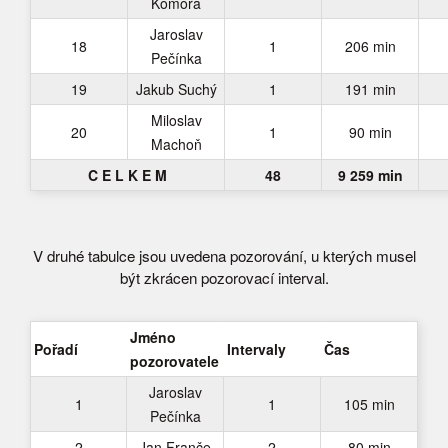
Komora
Jaroslav
18
1
206 min
Pečínka
19
Jakub Suchý
1
191 min
Miloslav
20
1
90 min
Machoň
C E L K E M
48
9 259 min
V druhé tabulce jsou uvedena pozorování, u kterých musel
být zkrácen pozorovací interval.
Jméno
Pořadí
Intervaly
Čas
pozorovatele
Jaroslav
1
1
105 min
Pečínka
2
Jan Franče
2
80 min