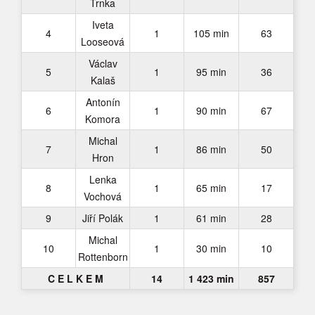
Trnka
Iveta
4
1
105 min
63
Looseová
Václav
5
1
95 min
36
Kalaš
Antonín
6
1
90 min
67
Komora
Michal
7
1
86 min
50
Hron
Lenka
8
1
65 min
17
Vochová
9
Jiří Polák
1
61 min
28
Michal
10
1
30 min
10
Rottenborn
C E L K E M
14
1 423 min
857