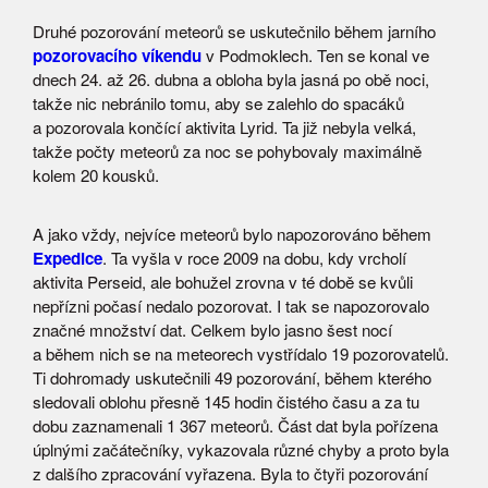
Druhé pozorování meteorů se uskutečnilo během jarního
pozorovacího víkendu
v Podmoklech. Ten se konal ve
dnech 24. až 26. dubna a obloha byla jasná po obě noci,
takže nic nebránilo tomu, aby se zalehlo do spacáků
a pozorovala končící aktivita Lyrid. Ta již nebyla velká,
takže počty meteorů za noc se pohybovaly maximálně
kolem 20 kousků.
A jako vždy, nejvíce meteorů bylo napozorováno během
Expedice
. Ta vyšla v roce 2009 na dobu, kdy vrcholí
aktivita Perseid, ale bohužel zrovna v té době se kvůli
nepřízni počasí nedalo pozorovat. I tak se napozorovalo
značné množství dat. Celkem bylo jasno šest nocí
a během nich se na meteorech vystřídalo 19 pozorovatelů.
Ti dohromady uskutečnili 49 pozorování, během kterého
sledovali oblohu přesně 145 hodin čistého času a za tu
dobu zaznamenali 1 367 meteorů. Část dat byla pořízena
úplnými začátečníky, vykazovala různé chyby a proto byla
z dalšího zpracování vyřazena. Byla to čtyři pozorování