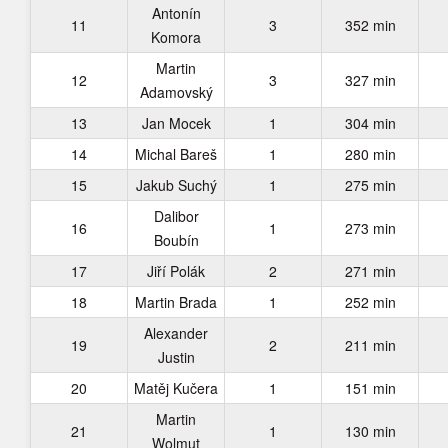
Antonín
11
3
352 min
Komora
Martin
12
3
327 min
Adamovský
13
Jan Mocek
1
304 min
14
Michal Bareš
1
280 min
15
Jakub Suchý
1
275 min
Dalibor
16
1
273 min
Boubín
17
Jiří Polák
2
271 min
18
Martin Brada
1
252 min
Alexander
19
2
211 min
Justin
20
Matěj Kučera
1
151 min
Martin
21
1
130 min
Wolmut