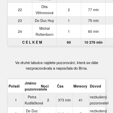
Dita
22
2
77 min
Větrovcová
23
Do Duc Huy
1
75 min
Michal
24
1
60 min
Rottenborn
C E L K E M
60
10 276 min
Ve druhé tabulce najdete pozorování, která se dále
nezpracovávala a neposílala do Brna.
Jméno
Pořadí
Noci
Čas
Meteory
Důvod
pozorovatele
Petra
nezkušený
1
2
373 min
41
Kudláčková
pozorovatel
Do Duc
nezkušený