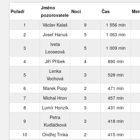
Jméno
Pořadí
Noci
Čas
Met
pozorovatele
1
Václav Kalaš
9
1 556 min
2
Josef Hanuš
5
1 063 min
Iveta
3
5
1 009 min
Looseová
4
Jiří Příbek
4
890 min
Lenka
5
3
528 min
Vochová
6
Marek Popp
2
471 min
7
Michal Hron
3
457 min
8
Lumír Honzík
3
431 min
Petra
9
3
418 min
Kudláčková
10
Ondřej Trnka
2
415 min