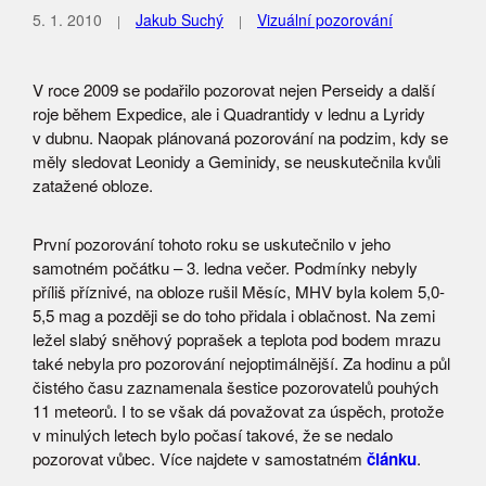
5. 1. 2010
Jakub Suchý
Vizuální pozorování
V roce 2009 se podařilo pozorovat nejen Perseidy a další
roje během Expedice, ale i Quadrantidy v lednu a Lyridy
v dubnu. Naopak plánovaná pozorování na podzim, kdy se
měly sledovat Leonidy a Geminidy, se neuskutečnila kvůli
zatažené obloze.
První pozorování tohoto roku se uskutečnilo v jeho
samotném počátku – 3. ledna večer. Podmínky nebyly
příliš příznivé, na obloze rušil Měsíc, MHV byla kolem 5,0-
5,5 mag a později se do toho přidala i oblačnost. Na zemi
ležel slabý sněhový poprašek a teplota pod bodem mrazu
také nebyla pro pozorování nejoptimálnější. Za hodinu a půl
čistého času zaznamenala šestice pozorovatelů pouhých
11 meteorů. I to se však dá považovat za úspěch, protože
v minulých letech bylo počasí takové, že se nedalo
pozorovat vůbec. Více najdete v samostatném
článku
.