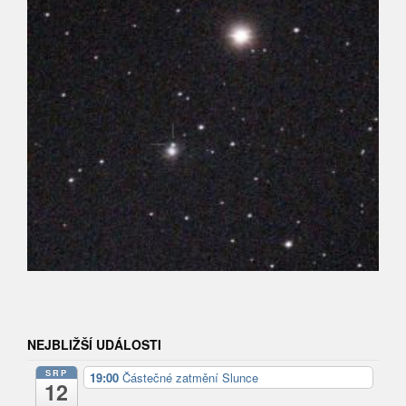
NEJBLIŽŠÍ UDÁLOSTI
SRP
19:00
Částečné zatmění Slunce
12