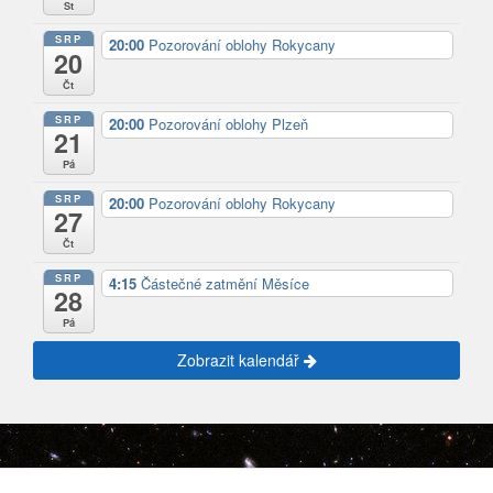
St
SRP
20:00
Pozorování oblohy Rokycany
20
Čt
SRP
20:00
Pozorování oblohy Plzeň
21
Pá
SRP
20:00
Pozorování oblohy Rokycany
27
Čt
SRP
4:15
Částečné zatmění Měsíce
28
Pá
Zobrazit kalendář