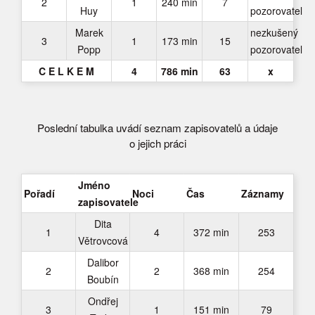
2
1
240 min
7
Huy
pozorovatel
Marek
nezkušený
3
1
173 min
15
Popp
pozorovatel
C E L K E M
4
786 min
63
x
Poslední tabulka uvádí seznam zapisovatelů a údaje
o jejich práci
Jméno
Pořadí
Noci
Čas
Záznamy
zapisovatele
Dita
1
4
372 min
253
Větrovcová
Dalibor
2
2
368 min
254
Boubín
Ondřej
3
1
151 min
79