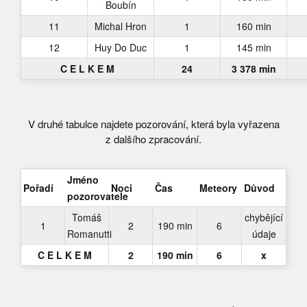
Boubín
11
Michal Hron
1
160 min
12
Huy Do Duc
1
145 min
C E L K E M
24
3 378 min
V druhé tabulce najdete pozorování, která byla vyřazena
z dalšího zpracování.
Jméno
Pořadí
Noci
Čas
Meteory
Důvod
pozorovatele
Tomáš
chybějící
1
2
190 min
6
Romanutti
údaje
C E L K E M
2
190 min
6
x