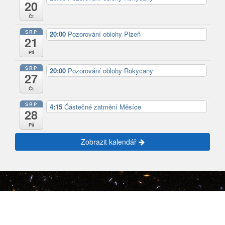
20
Čt
SRP
20:00
Pozorování oblohy Plzeň
21
Pá
SRP
20:00
Pozorování oblohy Rokycany
27
Čt
SRP
4:15
Částečné zatmění Měsíce
28
Pá
Zobrazit kalendář