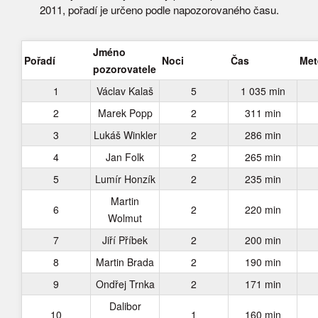
2011, pořadí je určeno podle napozorovaného času.
Jméno
Pořadí
Noci
Čas
Met
pozorovatele
1
Václav Kalaš
5
1 035 min
2
Marek Popp
2
311 min
3
Lukáš Winkler
2
286 min
4
Jan Folk
2
265 min
5
Lumír Honzík
2
235 min
Martin
6
2
220 min
Wolmut
7
Jiří Příbek
2
200 min
8
Martin Brada
2
190 min
9
Ondřej Trnka
2
171 min
Dalibor
10
1
160 min