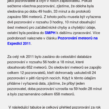
jako pozorovatelé a čtyři v rolích zapisovatelů. Pokud
sečteme všechna pozorování, zjistíme, že obloha byla
sledována po dobu 49 hodin, 33 minut a do protokolů
zapsáno 584 meteorů. Z tohoto počtu musela být vyřazena
dvě pozorování v rozsahu 3 hodiny, 10 minut obsahující
šest meteorů pro začátečnické chyby a chybějící údaje,
ostatní byla poslána do
SMPH
k dalšímu zpracování. Více
podrobností naleznete v článku
Pozorování meteorů na
Expedici 2011
.
Za celý rok 2011 bylo zasláno do celostátní databáze
pozorování v rozsahu 56 hodin a 18 minut, které
obsahovalo 652 meteorů. Do sledování meteorů se zapojilo
celkem 12 pozorovatelů, kteří dohromady uskutečnili 24
pozorování v pěti různých nocích. Když k těmto údajům
přidáme i vyřazená data, zjistíme, že přibyl jeden
pozorovatel, doba pozorování vzrostla na 59 hodin 28 minut
a bylo zaznamenáno celkem 658 meteorů.
V následující tabulce je celkový přehled pozorování za rok