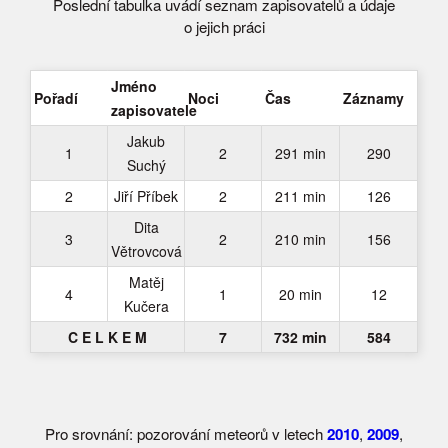
Poslední tabulka uvádí seznam zapisovatelů a údaje
o jejich práci
Jméno
Pořadí
Noci
Čas
Záznamy
zapisovatele
Jakub
1
2
291 min
290
Suchý
2
Jiří Příbek
2
211 min
126
Dita
3
2
210 min
156
Větrovcová
Matěj
4
1
20 min
12
Kučera
C E L K E M
7
732 min
584
Pro srovnání: pozorování meteorů v letech
2010
,
2009
,