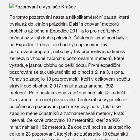
Po tomto pozorování nastala několikaměsíční pauza, která
trvala až do letních prázdnin. Další sledování meteorů
proběhlo až během Expedice 2011 a to pro nepříznivé
počasí až v její druhé polovině. Částečně jasné noci byly
na Expedici již dříve, ale buď byl naplánován jiný
pozorovací program, nebo byly tak proměnlivé podmínky,
že nebylo vhodné začínat s pozorováním meteorů, které
vyžaduje jasnou oblohu po delší dobu. První expediční
pozorování se tak uskutečnilo až o noci z 2. na 3. srpna.
Tehdy se zapojilo 13 pozorovatelů, kteří v celkovém součtu
strávili pod oblohou 2 017 minut a zaznamenali 392
meteorů. Poté nastala jedna zatažená noc, ale již tu další –
4./5. srpna – se opět pozorovalo. Tentokrát se vyjasnilo až
po půlnoci a pozorovací podmínky byly horší, takže se
zapojilo méně účastníků a zaznamenávali meteory kratší
interval. Celkově pracovalo 10 meteorářů, kteří za 926
minut nahlásili 192 meteorů. Za obě dvě noci se uskutečnilo
celkem 23 pozorování, kterých se zúčastnilo 13 účastníků