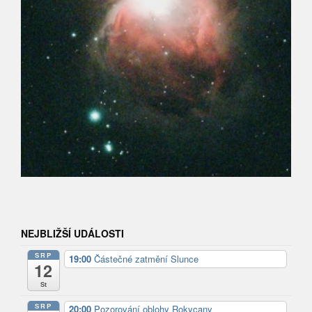
NEJBLIŽŠÍ UDÁLOSTI
SRP
19:00
Částečné zatmění Slunce
12
St
SRP
20:00
Pozorování oblohy Rokycany