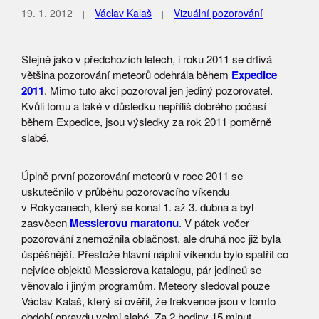
19. 1. 2012
Václav Kalaš
Vizuální pozorování
Stejně jako v předchozích letech, i roku 2011 se drtivá
většina pozorování meteorů odehrála během
Expedice
2011
. Mimo tuto akci pozoroval jen jediný pozorovatel.
Kvůli tomu a také v důsledku nepříliš dobrého počasí
během Expedice, jsou výsledky za rok 2011 poměrně
slabé.
Úplně první pozorování meteorů v roce 2011 se
uskutečnilo v průběhu pozorovacího víkendu
v Rokycanech, který se konal 1. až 3. dubna a byl
zasvěcen
Messierovu maratonu
. V pátek večer
pozorování znemožnila oblačnost, ale druhá noc již byla
úspěšnější. Přestože hlavní náplní víkendu bylo spatřit co
nejvíce objektů Messierova katalogu, pár jedinců se
věnovalo i jiným programům. Meteory sledoval pouze
Václav Kalaš, který si ověřil, že frekvence jsou v tomto
období opravdu velmi slabé. Za 2 hodiny 15 minut