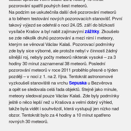
pozorování spatřil pouhých šest meteorů.
Na podzim se uskutečnila další dvě pozorování meteorů
a to během testování nových pozorovacích stanovišť. První
takový výjezd se odehrál o noci 24./25. září do blízkosti
vysílače Krašov a byl nabit zajímavými
zážitky
. Zkoušelo
se zde několik druhů pozorování a mezi nimi i meteory,
kterým se věnoval Václav Kalaš. Pozorovací podmínky
zde byly sice výborné, ale protože nebyl v činnosti žádný
silnější roj, nebyly počty meteorů nikterak vysoké – za 3
hodiny 30 minut zaznamenal 38 meteorů. Poslední
pozorování meteorů v roce 2011 proběhlo přesně o týden
později – v noci z 1. na 2. října. Tentokrát astronomové
vyzkoušeli stanoviště na vrchu
Sepuska
u Bezvěrova
a opět se sledovala celá řada objektů. Stejně jako minule,
meteory sledoval pouze Václav Kalaš. Zde byly podmínky
ještě o něco lepší než u Krašova a velmi dobrý výhled,
takže byla vidět i souhvězdí, která vystupují jen nízko nad
obzor. Tentokrát bylo za 4 hodiny a 10 minut spatřeno
rovných 30 meteorů.