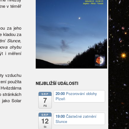
tne v téměř
sou za jeho
e kladou za
ění Slunce,
nova ohybu
t i měření
oty vzduchu
zení použita
NEJBLIŽŠÍ UDÁLOSTI
 Hvězdárna
20:00
Pozorování oblohy
to stránkách
SRP
7
Plzeň
 jako Solar
Pá
SRP
19:00
Částečné zatmění
12
Slunce
St