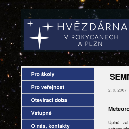
Pro školy
SEM
Pro veřejnost
2. 9. 2007
Otevírací doba
Meteoro
Vstupné
Úplné zat
O nás, kontakty
astronomic