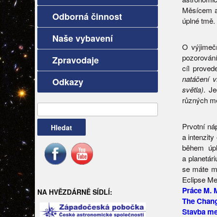
Měsícem a 
Odborná činnost
úplné tmě.
Naše vybavení
O výjimečn
pozorování
Zpravodaje
cíl prove
natáčení 
Odkazy
světla)
. J
různých me
Vyhledávání
Prvotní ná
a intenzity
během úpl
a planetár
se máte mo
Eclipse M
Práce M. M
NA HVĚZDÁRNĚ SÍDLÍ:
The Change
Stavba me