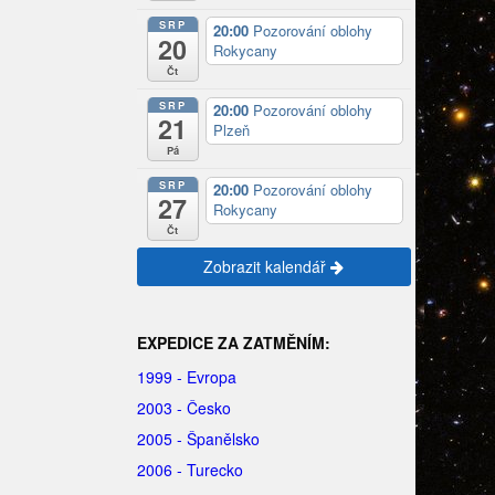
SRP
20:00
Pozorování oblohy
20
Rokycany
Čt
SRP
20:00
Pozorování oblohy
21
Plzeň
Pá
SRP
20:00
Pozorování oblohy
27
Rokycany
Čt
Zobrazit kalendář
EXPEDICE ZA ZATMĚNÍM:
1999 - Evropa
2003 - Česko
2005 - Španělsko
2006 - Turecko