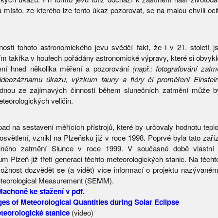
místo, ze kterého lze tento úkaz pozorovat, se na malou chvíli oci
osti tohoto astronomického jevu svědčí fakt, že i v 21. století j
m takřka v houfech pořádány astronomické výpravy, které si obvykl
dení hned několika měření a pozorování
(např.: fotografování zatm
videozáznamu úkazu, výzkum fauny a flóry či proměření Einstei
ednou ze zajímavých činností během slunečních zatmění může bý
teorologických veličin.
pad na sestavení měřících přístrojů, které by určovaly hodnotu tepl
 osvětlení, vznikl na Plzeňsku již v roce 1998. Poprvé byla tato zaří
ného zatmění Slunce v roce 1999. V současné době vlastní
ium Plzeň již třetí generaci těchto meteorologických stanic. Na těch
žnost dozvědět se (a vidět) více informací o projektu nazývaném
eteorological Measurement (SEMM).
achoně ke stažení v pdf.
s of Meteorological Quantities during Solar Eclipse
teorologické stanice
(video)