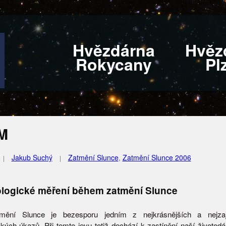
Hvězdárna
Hvěz
Rokycany
Pl
M
Jakub Suchý
Zatmění Slunce
,
Zatmění Slunce 2006
logické měření během zatmění Slunce
mění Slunce je bezesporu jedním z nejkrásnějších a nejzaj
kých úkazů. Při tomto jevu totiž dochází k zastínění naší životod