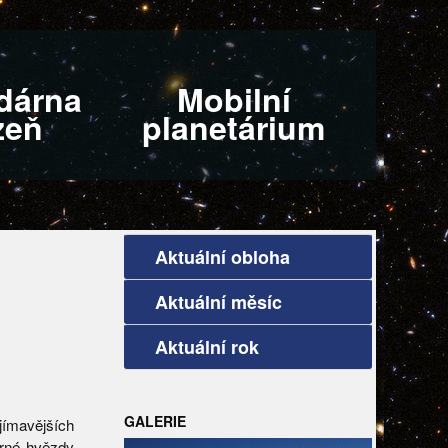
dárna
Mobilní
zeň
planetárium
Aktuální obloha
Aktuální měsíc
Aktuální rok
GALERIE
ímavějších
árné hvězdy