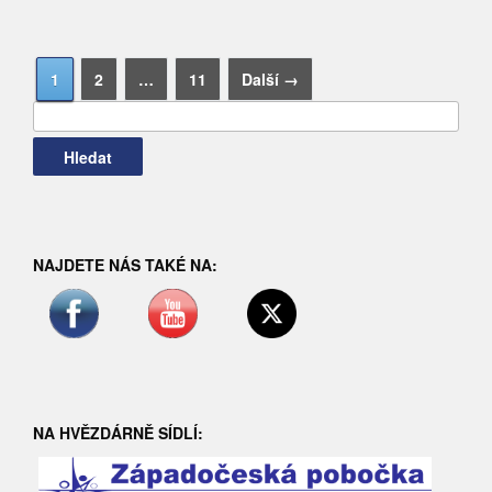
Vyhledávání
1
2
…
11
Další →
NAJDETE NÁS TAKÉ NA:
NA HVĚZDÁRNĚ SÍDLÍ: