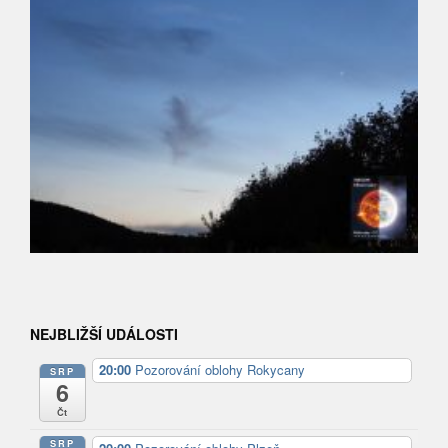
NEJBLIŽŠÍ UDÁLOSTI
20:00
Pozorování oblohy Rokycany
SRP
6
Čt
SRP