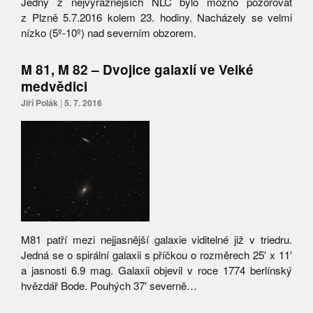
Jedny z nejvýraznějších NLC bylo možno pozorovat
z Plzně 5.7.2016 kolem 23. hodiny. Nacházely se velmi
nízko (5º-10º) nad severním obzorem.
M 81, M 82 – Dvojice galaxií ve Velké
medvědici
Jiří Polák
|
5. 7. 2016
M81 patří mezi nejjasnější galaxie viditelné již v triedru.
Jedná se o spirální galaxii s příčkou o rozměrech 25′ x 11′
a jasnosti 6.9 mag. Galaxii objevil v roce 1774 berlínský
hvězdář Bode. Pouhých 37′ severně…