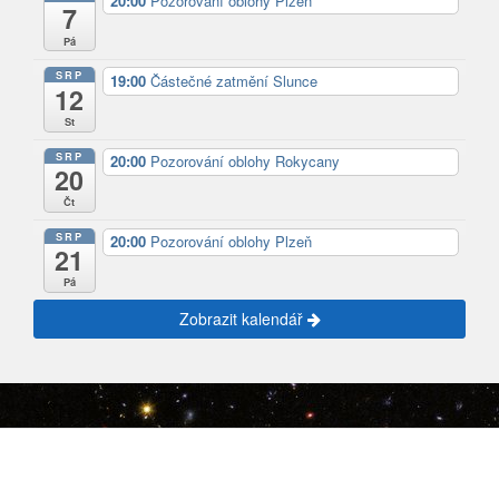
20:00
Pozorování oblohy Plzeň
7
Pá
SRP
19:00
Částečné zatmění Slunce
12
St
SRP
20:00
Pozorování oblohy Rokycany
20
Čt
SRP
20:00
Pozorování oblohy Plzeň
21
Pá
Zobrazit kalendář