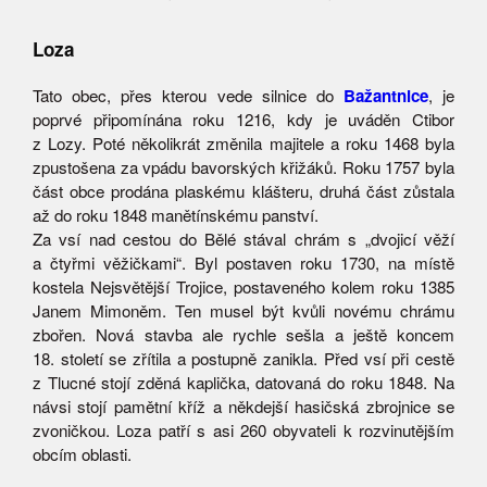
Loza
Tato obec, přes kterou vede silnice do
Bažantnice
, je
poprvé připomínána roku 1216, kdy je uváděn Ctibor
z Lozy. Poté několikrát změnila majitele a roku 1468 byla
zpustošena za vpádu bavorských křižáků. Roku 1757 byla
část obce prodána plaskému klášteru, druhá část zůstala
až do roku 1848 manětínskému panství.
Za vsí nad cestou do Bělé stával chrám s „dvojicí věží
a čtyřmi věžičkami“. Byl postaven roku 1730, na místě
kostela Nejsvětější Trojice, postaveného kolem roku 1385
Janem Mimoněm. Ten musel být kvůli novému chrámu
zbořen. Nová stavba ale rychle sešla a ještě koncem
18. století se zřítila a postupně zanikla. Před vsí při cestě
z Tlucné stojí zděná kaplička, datovaná do roku 1848. Na
návsi stojí pamětní kříž a někdejší hasičská zbrojnice se
zvoničkou. Loza patří s asi 260 obyvateli k rozvinutějším
obcím oblasti.