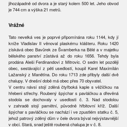
jihozápadně od dvora a je starý kolem 500 let. Jeho obvod
je 744 cm a výška 21 metrů.
Vrážné
Tato nevelká ves je poprvé připomínána roku 1144, kdy jí
kníže Vladislav II věnoval plaskému klášteru. Roku 1420
získává obec Bavůrek ze Švamberka na Bělé a v majetku
bělského panství zůstává až do roku 1656. Tehdy byla
prodána Aleši Ferdinandovi z Mitrovic. O sedm let později
obec, sestávající z pěti usedlostí, koupil Karel Maximilán
Lažanský z Manětína. Do roku 1713 zde přibyly další dvě
chalupy. V dnešní době má obec přes 70 obyvatel.
V centru návsi stojí zděná čtyřboká kaple s věžičkou na
hřebeni střechy. Roubený špýchar s pavláčkou a dřevěná
stodola se dochovaly v usedlosti č. 3. Nad stodolou
v zahradě stojí pamětní, původně hřbitovní kříž. Další
špýchar s pavláčkou se nachází i ve zpustlém statku č. 5,
jehož patrový zděný dům v čele dvora býval nejvýstavnější
v obci. Stará, snad ještě roubená chalupa je v č. 8.