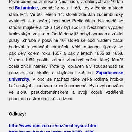
První písemná zmínka o Nečtinách, vzdálených asi 16 km
od
Bažantnice
, pochází z roku 1169, kdy v těchto místech
stála tvrz. Ve 30. letech 14. století zde Jan Lucemburský
vystavět jako opěrný bod hrad Preitenštejn. Na hradě se
střídali majitelé a roku 1547 byl spolu s Nečtinami vypálen
královským vojskem. Od té doby již nebyl opraven a zůstal
pustý. Zhruba v polovině 16. století se pod hradem začal
budovat renesanční zámeček. Větší stavební úpravy se
pak děly kolem roku 1657 a pak v letech 1855 až 1858.
V roce 1964 postihl zámek zhoubný požár, který téměř
zcela zničil interiéry. Poté byl opraven a v současnosti se
používá jako školící a ubytovací zařízení
Západočeské
univerzity
. V obci se nachází také velká rodinná hrobka
Lažanských, nedávno krásně opravená. Byla vybudována
ve slohu pseudorománském a svojí kopulí vzdáleně
připomíná astronomické zařízení.
Odkazy:
http://www.ops.zcu.cz/suz/nectinysuz.html
http://www.hrady.cz/index.php?OID=1526