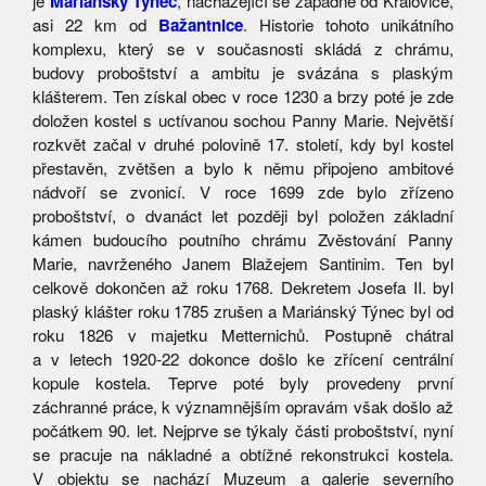
je
Mariánský Týnec
, nacházející se západně od Kralovice,
asi 22 km od
Bažantnice
. Historie tohoto unikátního
komplexu, který se v současnosti skládá z chrámu,
budovy proboštství a ambitu je svázána s plaským
klášterem. Ten získal obec v roce 1230 a brzy poté je zde
doložen kostel s uctívanou sochou Panny Marie. Největší
rozkvět začal v druhé polovině 17. století, kdy byl kostel
přestavěn, zvětšen a bylo k němu připojeno ambitové
nádvoří se zvonicí. V roce 1699 zde bylo zřízeno
proboštství, o dvanáct let později byl položen základní
kámen budoucího poutního chrámu Zvěstování Panny
Marie, navrženého Janem Blažejem Santinim. Ten byl
celkově dokončen až roku 1768. Dekretem Josefa II. byl
plaský klášter roku 1785 zrušen a Mariánský Týnec byl od
roku 1826 v majetku Metternichů. Postupně chátral
a v letech 1920-22 dokonce došlo ke zřícení centrální
kopule kostela. Teprve poté byly provedeny první
záchranné práce, k významnějším opravám však došlo až
počátkem 90. let. Nejprve se týkaly části proboštství, nyní
se pracuje na nákladné a obtížné rekonstrukci kostela.
V objektu se nachází Muzeum a galerie severního