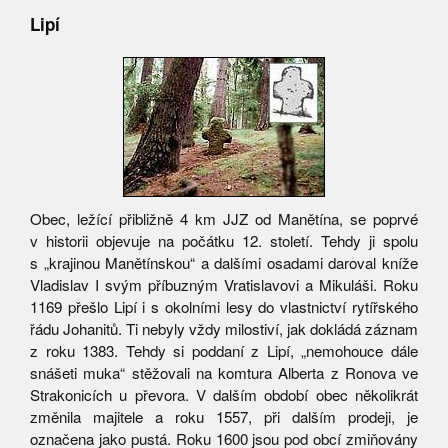
Lipí
Obec, ležící přibližně 4 km JJZ od Manětína, se poprvé
v historii objevuje na počátku 12. století. Tehdy ji spolu
s „krajinou Manětínskou“ a dalšími osadami daroval kníže
Vladislav I svým příbuzným Vratislavovi a Mikuláši. Roku
1169 přešlo Lipí i s okolními lesy do vlastnictví rytířského
řádu Johanitů. Ti nebyly vždy milostiví, jak dokládá záznam
z roku 1383. Tehdy si poddaní z Lipí, „nemohouce dále
snášeti muka“ stěžovali na komtura Alberta z Ronova ve
Strakonicích u převora. V dalším období obec několikrát
změnila majitele a roku 1557, při dalším prodeji, je
označena jako pustá. Roku 1600 jsou pod obcí zmiňovány