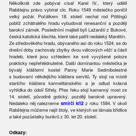
Několikrát zde pobýval císař Karel IV., který udělil
Rabštejnu právo vybírat clo. Roku 1549 městečko poničil
velký požár. Počátkem 18. století nechal rod Pöttingů
poblíž zchátralého hradu vybudovat renesanční a později
barokní zámek. Posledními majiteli byli Lažanští z Bukové,
česká katolická šlechta, které také patřil nedaleký Manětín.
Ze středověkého hradu, obývaného asi do roku 1524, se do
dnešní doby zachovaly zbytky dvou válcových věží a části
hradeb, které jsou vzhledem ke své vyvýšené poloze
prakticky nepřehlédnutelné. Další dominantou městečka je
bývalý klášterní kostel Panny Marie Sedmibolestné
s budovami někdejšího kláštera servitů. Ty stojí na místě
staršího kláštera karmelitánského a je odtud krásná
vyhlídka do údolí Střely. Přes řeku stojí kamenný most ze
14. století, původně gotický, později barokně upravený.
Nedaleko něj nalezneme
smírčí kříž
z roku 1584. V okolí
Rabštejna můžeme najít štoly, ve kterých se lámala břidlice
a také pozůstatky bunkrů z 30. let 20. století.
Odkazy: