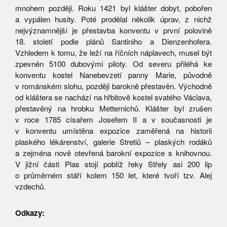
mnohem později. Roku 1421 byl klášter dobyt, pobořen
a vypálen husity. Poté prodělal několik úprav, z nichž
nejvýznamnější je přestavba konventu v první polovině
18. století podle plánů Santiniho a Dienzenhofera.
Vzhledem k tomu, že leží na říčních náplavech, musel být
zpevněn 5100 dubovými piloty. Od severu přiléhá ke
konventu kostel Nanebevzetí panny Marie, původně
v románském slohu, později barokně přestavěn. Východně
od kláštera se nachází na hřbitově kostel svatého Václava,
přestavěný na hrobku Metternichů. Klášter byl zrušen
v roce 1785 císařem Josefem II a v současnosti je
v konventu umístěna expozice zaměřená na historii
plaského lékárenství, galerie Stretiů – plaských rodáků
a zejména nově otevřená barokní expozice s knihovnou.
V jižní části Plas stojí poblíž řeky Střely asi 200 lip
o průměrném stáří kolem 150 let, které tvoří tzv. Alej
vzdechů.
Odkazy: