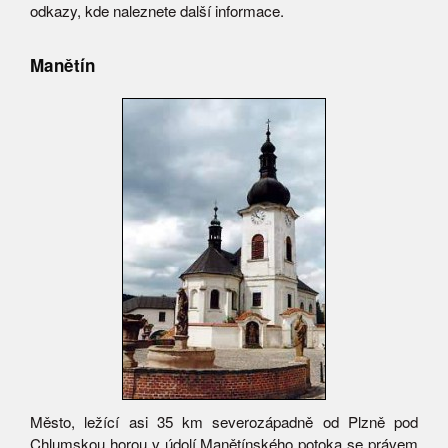
odkazy, kde naleznete další informace.
Manětín
Město, ležící asi 35 km severozápadně od Plzně pod
Chlumskou horou v údolí Manětínského potoka se právem