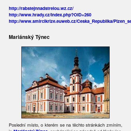
http://rabstejnnadstrelou.wz.cz/
http://www.hrady.cz/index.php?OID=260
http://www.smircikrize.euweb.cz/Ceska_Republika/Plzen_s
Mariánský Týnec
Poslední místo, o kterém se na těchto stránkách zmíním,