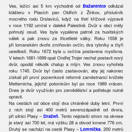
Ves, ležící asi 5 km východně od
Bažantnice
odkázal
klášteru v Plasích pan Oldřich z Žinkov, příslušník
mocného rodu Drslaviců, když na třetí křížové výpravě
v roce 1192 umíral v daleké Palestině. Dvůr s obcí měly
pohnutý osud. Ves byla vypálena patrně za husitských
válek a pak znovu za třicetileté války. Roku 1558 je
při lomanském dvoře zmiňován ovčín, dva rybníky a čtyři
usedlosti. Roku 1672 byla u ovčína postavena myslivna.
V letech 1681-1699 opat Ondřej Trojer nechal postavit nový
dvůr, opodál několik chalup a mlýn. Ves znovu vyhořela
roku 1745. Dvůr byl často zastavován, aby jej nakonec
získali při první pozemkové reformě zaměstnanci knížete
Metternicha, jejichž potomkům byl po roce 1989 vrácen.
Dnes je dvůr využíván pro zemědělství a potřebuje nutně
opravit.
Na cestách od obce stojí dva chráněné duby letní. První
z nich stojí asi 400 metrů severozápadně od dvora,
při silnici Plasy –
Dražeň
. Tento nejstarší strom na okrese
je starý asi 700 let, má výšku 28 a obvod kmene 776 cm.
Druhý se nachází na cestě Plasy –
Lomnička
, 200 metrů