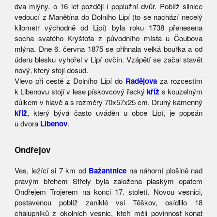
dva mlýny, o 16 let později i poplužní dvůr. Poblíž silnice
vedoucí z Manětína do Dolního Lipí (to se nachází necelý
kilometr východně od Lipí) byla roku 1738 přenesena
socha svatého Kryštofa z původního místa u Čoubova
mlýna. Dne 6. června 1875 se přihnala velká bouřka a od
úderu blesku vyhořel v Lipí ovčín. Vzápětí se začal stavět
nový, který stojí dosud.
Vlevo při cestě z Dolního Lipí do
Radějova
za rozcestím
k Libenovu stojí v lese pískovcový řecký
kříž
s kouzelným
důlkem v hlavě a s rozměry 70x57x25 cm. Druhý kamenný
kříž
, který bývá často uváděn u obce Lipí, je popsán
u dvora
Libenov
.
Ondřejov
Ves, ležící si 7 km od
Bažantnice
na náhorní plošině nad
pravým břehem Střely byla založena plaským opatem
Ondřejem Trojerem na konci 17. století. Novou vesnici,
postavenou poblíž zaniklé vsi Těškov, osídlilo 18
chalupníků z okolních vesnic, kteří měli povinnost konat