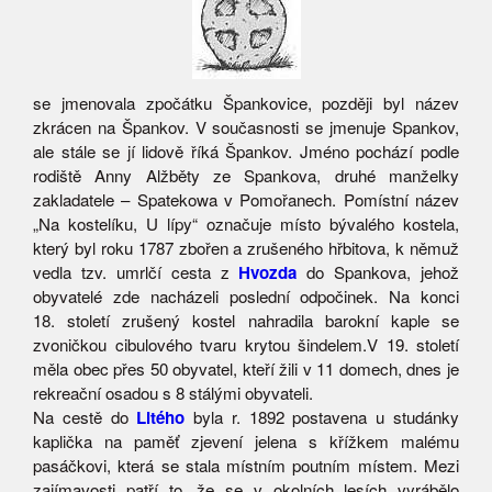
se jmenovala zpočátku Špankovice, později byl název
zkrácen na Špankov. V současnosti se jmenuje Spankov,
ale stále se jí lidově říká Špankov. Jméno pochází podle
rodiště Anny Alžběty ze Spankova, druhé manželky
zakladatele – Spatekowa v Pomořanech. Pomístní název
„Na kostelíku, U lípy“ označuje místo bývalého kostela,
který byl roku 1787 zbořen a zrušeného hřbitova, k němuž
vedla tzv. umrlčí cesta z
Hvozda
do Spankova, jehož
obyvatelé zde nacházeli poslední odpočinek. Na konci
18. století zrušený kostel nahradila barokní kaple se
zvoničkou cibulového tvaru krytou šindelem.V 19. století
měla obec přes 50 obyvatel, kteří žili v 11 domech, dnes je
rekreační osadou s 8 stálými obyvateli.
Na cestě do
Litého
byla r. 1892 postavena u studánky
kaplička na paměť zjevení jelena s křížkem malému
pasáčkovi, která se stala místním poutním místem. Mezi
zajímavosti patří to, že se v okolních lesích vyrábělo