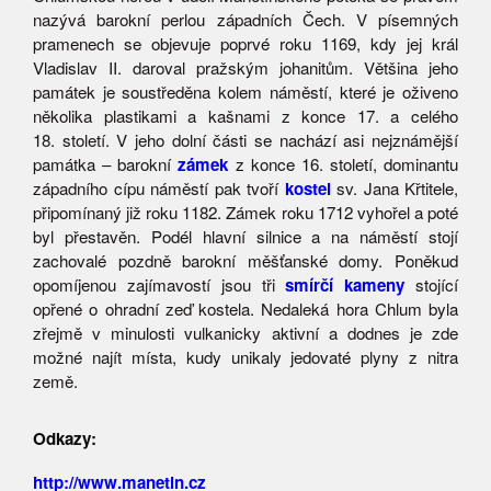
nazývá barokní perlou západních Čech. V písemných
pramenech se objevuje poprvé roku 1169, kdy jej král
Vladislav II. daroval pražským johanitům. Většina jeho
památek je soustředěna kolem náměstí, které je oživeno
několika plastikami a kašnami z konce 17. a celého
18. století. V jeho dolní části se nachází asi nejznámější
památka – barokní
zámek
z konce 16. století, dominantu
západního cípu náměstí pak tvoří
kostel
sv. Jana Křtitele,
připomínaný již roku 1182. Zámek roku 1712 vyhořel a poté
byl přestavěn. Podél hlavní silnice a na náměstí stojí
zachovalé pozdně barokní měšťanské domy. Poněkud
opomíjenou zajímavostí jsou tři
smírčí kameny
stojící
opřené o ohradní zeď kostela. Nedaleká hora Chlum byla
zřejmě v minulosti vulkanicky aktivní a dodnes je zde
možné najít místa, kudy unikaly jedovaté plyny z nitra
země.
Odkazy:
http://www.manetin.cz