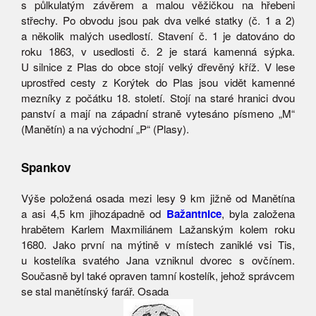
s půlkulatým závěrem a malou věžičkou na hřebeni
střechy. Po obvodu jsou pak dva velké statky (č. 1 a 2)
a několik malých usedlostí. Stavení č. 1 je datováno do
roku 1863, v usedlosti č. 2 je stará kamenná sýpka.
U silnice z Plas do obce stojí velký dřevěný kříž. V lese
uprostřed cesty z Korýtek do Plas jsou vidět kamenné
mezníky z počátku 18. století. Stojí na staré hranici dvou
panství a mají na západní straně vytesáno písmeno „M“
(Manětín) a na východní „P“ (Plasy).
Spankov
Výše položená osada mezi lesy 9 km jižně od Manětína
a asi 4,5 km jihozápadně od
Bažantnice
, byla založena
hrabětem Karlem Maxmiliánem Lažanským kolem roku
1680. Jako první na mýtině v místech zaniklé vsi Tis,
u kostelíka svatého Jana vzniknul dvorec s ovčínem.
Současně byl také opraven tamní kostelík, jehož správcem
se stal manětínský farář. Osada