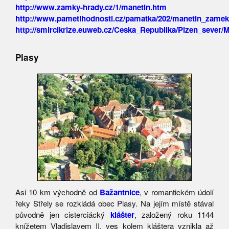
http://www.zamky-hrady.cz/1/manetin.htm
http://www.pametihodnosti.cz/pamatka/202/manetin_zamek
http://smircikrize.euweb.cz/Ceska_Republika/Plzen_sever/
Plasy
Asi 10 km východně od
Bažantnice
, v romantickém údolí
řeky Střely se rozkládá obec Plasy. Na jejím místě stával
původně jen cisterciácký
klášter
, založený roku 1144
knížetem Vladislavem II, ves kolem kláštera vznikla až