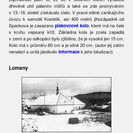
dřevěné uhlí pálením milířů a také se zde promýváním
v 13.-16. století získávalo zlato. V pravé stěně zanikajícího
úvozu k samotě Kostelík, asi 400 metrů jihozápadně od
Spankova je zasazeno
pískovcové kolo
, které má na čele
v kruhu vepsaný kříž. Základna kola je zcela zapadlá
v zemi a po odkopání bylo zjištěno, že je vysoká jen 15 cm.
Kolo má v průměru 60 cm a je silné 20 cm. (autor jej zatím
nenalezl a uvítá jakékoliv
informace
k jeho lokalizaci)
Lomany