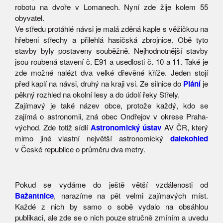
robotu na dvoře v Lomanech. Nyní zde žije kolem 55
obyvatel.
Ve středu protáhlé návsi je malá zděná kaple s věžičkou na
hřebeni střechy a přilehlá hasičská zbrojnice. Obě tyto
stavby byly postaveny souběžně. Nejhodnotnější stavby
jsou roubená stavení č. E91 a usedlosti č. 10 a 11. Také je
zde možné nalézt dva velké dřevěné kříže. Jeden stojí
před kaplí na návsi, druhý na kraji vsi. Ze silnice do
Plání
je
pěkný rozhled na okolní lesy a do údolí řeky Střely.
Zajímavý je také název obce, protože každý, kdo se
zajímá o astronomii, zná obec Ondřejov v okrese Praha-
východ. Zde totiž sídlí
Astronomický ústav
AV ČR, který
mimo jiné vlastní největší astronomický
dalekohled
v České republice o průměru dva metry.
Pokud se vydáme do ještě větší vzdálenosti od
Bažantnice
, narazíme na pět velmi zajímavých míst.
Každé z nich by samo o sobě vydalo na obsáhlou
publikaci, ale zde se o nich pouze stručně zmíním a uvedu