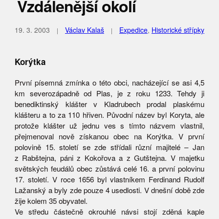
Vzdálenější okolí
19. 3. 2003
Václav Kalaš
Expedice
,
Historické střípky
Korýtka
První písemná zmínka o této obci, nacházející se asi 4,5
km severozápadně od Plas, je z roku 1233. Tehdy ji
benediktinský klášter v Kladrubech prodal plaskému
klášteru a to za 110 hřiven. Původní název byl Koryta, ale
protože klášter už jednu ves s tímto názvem vlastnil,
přejmenoval nově získanou obec na Korýtka. V první
polovině 15. století se zde střídali různí majitelé – Jan
z Rabštejna, páni z Kokořova a z Gutštejna. V majetku
světských feudálů obec zůstává celé 16. a první polovinu
17. století. V roce 1656 byl vlastníkem Ferdinand Rudolf
Lažanský a byly zde pouze 4 usedlosti. V dnešní době zde
žije kolem 35 obyvatel.
Ve středu částečně okrouhlé návsi stojí zděná kaple