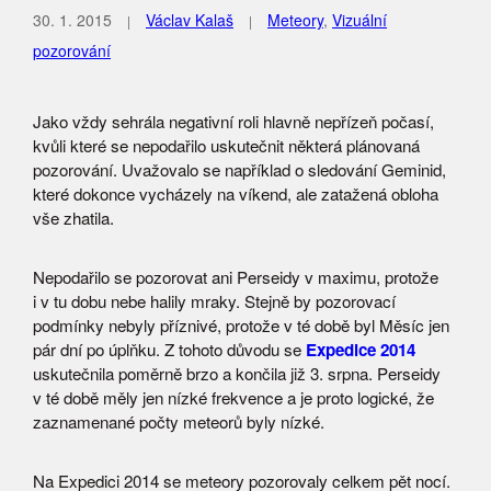
30. 1. 2015
Václav Kalaš
Meteory
,
Vizuální
pozorování
Jako vždy sehrála negativní roli hlavně nepřízeň počasí,
kvůli které se nepodařilo uskutečnit některá plánovaná
pozorování. Uvažovalo se například o sledování Geminid,
které dokonce vycházely na víkend, ale zatažená obloha
vše zhatila.
Nepodařilo se pozorovat ani Perseidy v maximu, protože
i v tu dobu nebe halily mraky. Stejně by pozorovací
podmínky nebyly příznivé, protože v té době byl Měsíc jen
pár dní po úplňku. Z tohoto důvodu se
Expedice 2014
uskutečnila poměrně brzo a končila již 3. srpna. Perseidy
v té době měly jen nízké frekvence a je proto logické, že
zaznamenané počty meteorů byly nízké.
Na Expedici 2014 se meteory pozorovaly celkem pět nocí.