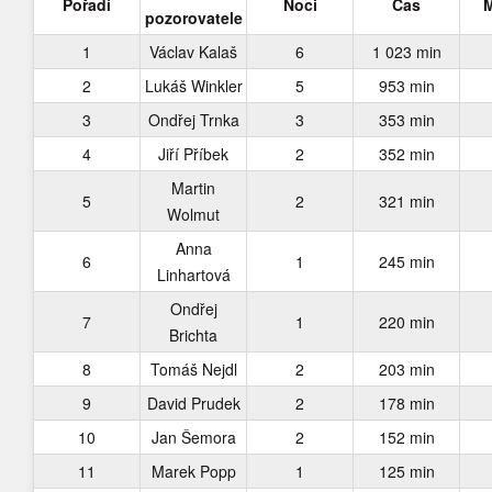
Pořadí
Noci
Čas
M
pozorovatele
1
Václav Kalaš
6
1 023 min
2
Lukáš Winkler
5
953 min
3
Ondřej Trnka
3
353 min
4
Jiří Příbek
2
352 min
Martin
5
2
321 min
Wolmut
Anna
6
1
245 min
Linhartová
Ondřej
7
1
220 min
Brichta
8
Tomáš Nejdl
2
203 min
9
David Prudek
2
178 min
10
Jan Šemora
2
152 min
11
Marek Popp
1
125 min