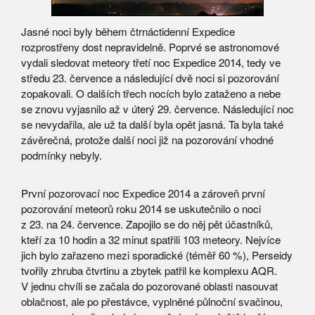
Jasné noci byly během čtrnáctidenní Expedice
rozprostřeny dost nepravidelně. Poprvé se astronomové
vydali sledovat meteory třetí noc Expedice 2014, tedy ve
středu 23. července a následující dvě noci si pozorování
zopakovali. O dalších třech nocích bylo zataženo a nebe
se znovu vyjasnilo až v úterý 29. července. Následující noc
se nevydařila, ale už ta další byla opět jasná. Ta byla také
závěrečná, protože další noci již na pozorování vhodné
podmínky nebyly.
První pozorovací noc Expedice 2014 a zároveň první
pozorování meteorů roku 2014 se uskutečnilo o noci
z 23. na 24. července. Zapojilo se do něj pět účastníků,
kteří za 10 hodin a 32 minut spatřili 103 meteory. Nejvíce
jich bylo zařazeno mezi sporadické (téměř 60 %), Perseidy
tvořily zhruba čtvrtinu a zbytek patřil ke komplexu AQR.
V jednu chvíli se začala do pozorované oblasti nasouvat
oblačnost, ale po přestávce, vyplněné půlnoční svačinou,