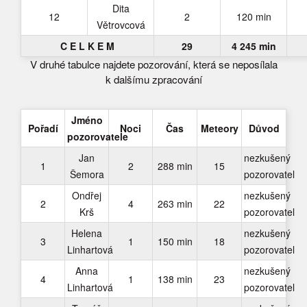
Dita
12
2
120 min
Větrovcová
C E L K E M
29
4 245 min
V druhé tabulce najdete pozorování, která se neposílala
k dalšímu zpracování
Jméno
Pořadí
Noci
Čas
Meteory
Důvod
pozorovatele
Jan
nezkušený
1
2
288 min
15
Šemora
pozorovatel
Ondřej
nezkušený
2
4
263 min
22
Krš
pozorovatel
Helena
nezkušený
3
1
150 min
18
Linhartová
pozorovatel
Anna
nezkušený
4
1
138 min
23
Linhartová
pozorovatel