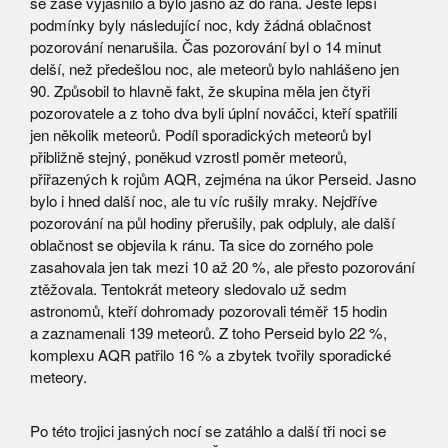
se zase vyjasnilo a bylo jasno až do rána. Ještě lepší
podmínky byly následující noc, kdy žádná oblačnost
pozorování nenarušila. Čas pozorování byl o 14 minut
delší, než předešlou noc, ale meteorů bylo nahlášeno jen
90. Způsobil to hlavně fakt, že skupina měla jen čtyři
pozorovatele a z toho dva byli úplní nováčci, kteří spatřili
jen několik meteorů. Podíl sporadických meteorů byl
přibližně stejný, poněkud vzrostl poměr meteorů,
přiřazených k rojům AQR, zejména na úkor Perseid. Jasno
bylo i hned další noc, ale tu víc rušily mraky. Nejdříve
pozorování na půl hodiny přerušily, pak odpluly, ale další
oblačnost se objevila k ránu. Ta sice do zorného pole
zasahovala jen tak mezi 10 až 20 %, ale přesto pozorování
ztěžovala. Tentokrát meteory sledovalo už sedm
astronomů, kteří dohromady pozorovali téměř 15 hodin
a zaznamenali 139 meteorů. Z toho Perseid bylo 22 %,
komplexu AQR patřilo 16 % a zbytek tvořily sporadické
meteory.
Po této trojici jasných nocí se zatáhlo a další tři noci se