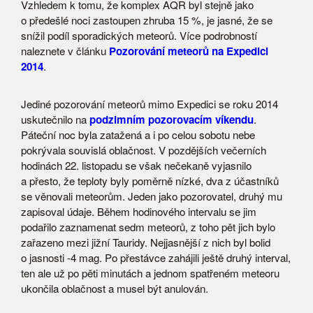
Vzhledem k tomu, že komplex AQR byl stejně jako
o předešlé noci zastoupen zhruba 15 %, je jasné, že se
snížil podíl sporadických meteorů. Více podrobností
naleznete v článku
Pozorování meteorů na Expedici
2014
.
Jediné pozorování meteorů mimo Expedici se roku 2014
uskutečnilo na
podzimním pozorovacím víkendu
.
Páteční noc byla zatažená a i po celou sobotu nebe
pokrývala souvislá oblačnost. V pozdějších večerních
hodinách 22. listopadu se však nečekaně vyjasnilo
a přesto, že teploty byly poměrně nízké, dva z účastníků
se věnovali meteorům. Jeden jako pozorovatel, druhý mu
zapisoval údaje. Během hodinového intervalu se jim
podařilo zaznamenat sedm meteorů, z toho pět jich bylo
zařazeno mezi jižní Tauridy. Nejjasnější z nich byl bolid
o jasnosti -4 mag. Po přestávce zahájili ještě druhý interval,
ten ale už po pěti minutách a jednom spatřeném meteoru
ukončila oblačnost a musel být anulován.