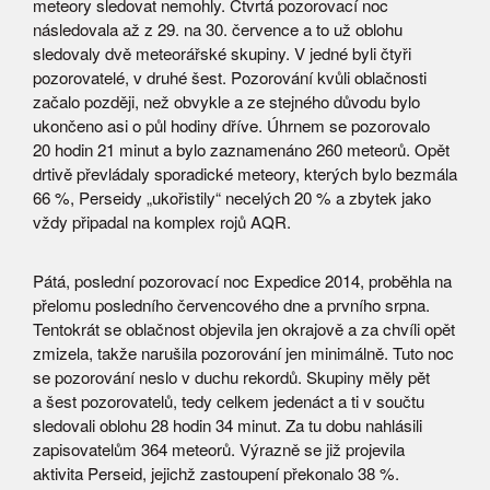
meteory sledovat nemohly. Čtvrtá pozorovací noc
následovala až z 29. na 30. července a to už oblohu
sledovaly dvě meteorářské skupiny. V jedné byli čtyři
pozorovatelé, v druhé šest. Pozorování kvůli oblačnosti
začalo později, než obvykle a ze stejného důvodu bylo
ukončeno asi o půl hodiny dříve. Úhrnem se pozorovalo
20 hodin 21 minut a bylo zaznamenáno 260 meteorů. Opět
drtivě převládaly sporadické meteory, kterých bylo bezmála
66 %, Perseidy „ukořistily“ necelých 20 % a zbytek jako
vždy připadal na komplex rojů AQR.
Pátá, poslední pozorovací noc Expedice 2014, proběhla na
přelomu posledního červencového dne a prvního srpna.
Tentokrát se oblačnost objevila jen okrajově a za chvíli opět
zmizela, takže narušila pozorování jen minimálně. Tuto noc
se pozorování neslo v duchu rekordů. Skupiny měly pět
a šest pozorovatelů, tedy celkem jedenáct a ti v součtu
sledovali oblohu 28 hodin 34 minut. Za tu dobu nahlásili
zapisovatelům 364 meteorů. Výrazně se již projevila
aktivita Perseid, jejichž zastoupení překonalo 38 %.