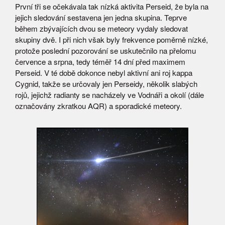
První tři se očekávala tak nízká aktivita Perseid, že byla na
jejich sledování sestavena jen jedna skupina. Teprve
během zbývajících dvou se meteory vydaly sledovat
skupiny dvě. I při nich však byly frekvence poměrně nízké,
protože poslední pozorování se uskutečnilo na přelomu
července a srpna, tedy téměř 14 dní před maximem
Perseid. V té době dokonce nebyl aktivní ani roj kappa
Cygnid, takže se určovaly jen Perseidy, několik slabých
rojů, jejichž radianty se nacházely ve Vodnáři a okolí (dále
označovány zkratkou AQR) a sporadické meteory.