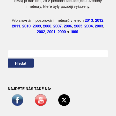
(963) je dán tím, že v poslední tabulce jsou uvedeny
i meteory, které byly později vyřazeny.
Pro srovnání: pozorování meteorů v letech
2013
,
2012
,
2011
,
2010
,
2009
,
2008
,
2007
,
2006
,
2005
,
2004
,
2003
,
2002
,
2001
,
2000
a
1999
.
Vyhledávání
NAJDETE NÁS TAKÉ NA: