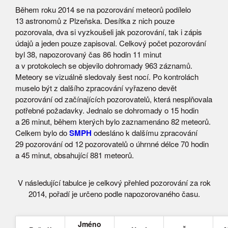
Během roku 2014 se na pozorování meteorů podílelo
13 astronomů z Plzeňska. Desítka z nich pouze
pozorovala, dva si vyzkoušeli jak pozorování, tak i zápis
údajů a jeden pouze zapisoval. Celkový počet pozorování
byl 38, napozorovaný čas 86 hodin 11 minut
a v protokolech se objevilo dohromady 963 záznamů.
Meteory se vizuálně sledovaly šest nocí. Po kontrolách
muselo být z dalšího zpracování vyřazeno devět
pozorování od začínajících pozorovatelů, která nesplňovala
potřebné požadavky. Jednalo se dohromady o 15 hodin
a 26 minut, během kterých bylo zaznamenáno 82 meteorů.
Celkem bylo do
SMPH
odesláno k dalšímu zpracování
29 pozorování od 12 pozorovatelů o úhrnné délce 70 hodin
a 45 minut, obsahující 881 meteorů.
V následující tabulce je celkový přehled pozorování za rok
2014, pořadí je určeno podle napozorovaného času.
Jméno