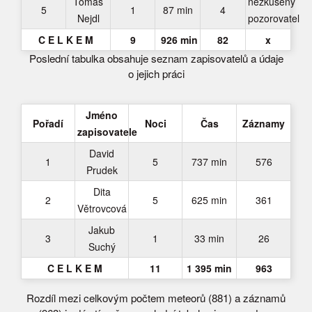
Tomáš
nezkušený
5
1
87 min
4
Nejdl
pozorovatel
C E L K E M
9
926 min
82
x
Poslední tabulka obsahuje seznam zapisovatelů a údaje
o jejich práci
Jméno
Pořadí
Noci
Čas
Záznamy
zapisovatele
David
1
5
737 min
576
Prudek
Dita
2
5
625 min
361
Větrovcová
Jakub
3
1
33 min
26
Suchý
C E L K E M
11
1 395 min
963
Rozdíl mezi celkovým počtem meteorů (881) a záznamů