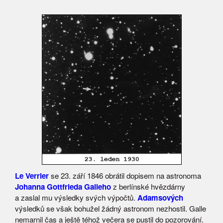
Le Verrier
se 23. září 1846 obrátil dopisem na astronoma
Johanna Gottfrieda Galleho
z berlínské hvězdárny
a zaslal mu výsledky svých výpočtů.
Adamsových
výsledků se však bohužel žádný astronom nezhostil. Galle
nemarnil čas a ještě téhož večera se pustil do pozorování.