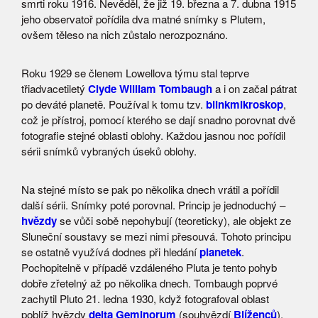
smrti roku 1916. Nevěděl, že již 19. března a 7. dubna 1915
jeho observatoř pořídila dva matné snímky s Plutem,
ovšem těleso na nich zůstalo nerozpoznáno.
Roku 1929 se členem Lowellova týmu stal teprve
třiadvacetiletý
Clyde William Tombaugh
a i on začal pátrat
po deváté planetě. Používal k tomu tzv.
blinkmikroskop
,
což je přístroj, pomocí kterého se dají snadno porovnat dvě
fotografie stejné oblasti oblohy. Každou jasnou noc pořídil
sérii snímků vybraných úseků oblohy.
Na stejné místo se pak po několika dnech vrátil a pořídil
další sérii. Snímky poté porovnal. Princip je jednoduchý –
hvězdy
se vůči sobě nepohybují (teoreticky), ale objekt ze
Sluneční soustavy se mezi nimi přesouvá. Tohoto principu
se ostatně využívá dodnes při hledání
planetek
.
Pochopitelně v případě vzdáleného Pluta je tento pohyb
dobře zřetelný až po několika dnech. Tombaugh poprvé
zachytil Pluto 21. ledna 1930, když fotografoval oblast
poblíž hvězdy
delta Geminorum
(souhvězdí
Blíženců
),