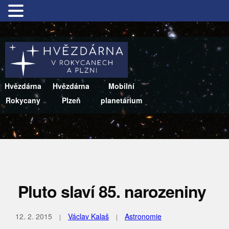
Hvězdárna
Hvězdárna
Mobilní
Rokycany
Plzeň
planetárium
Pluto slaví 85. narozeniny
12. 2. 2015
Václav Kalaš
Astronomie