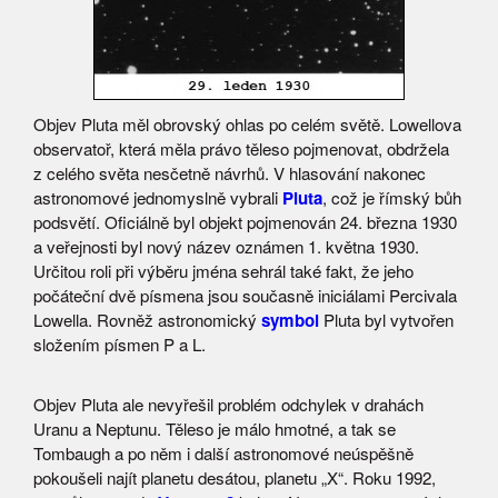
Objev Pluta měl obrovský ohlas po celém světě. Lowellova
observatoř, která měla právo těleso pojmenovat, obdržela
z celého světa nesčetně návrhů. V hlasování nakonec
astronomové jednomyslně vybrali
Pluta
, což je římský bůh
podsvětí. Oficiálně byl objekt pojmenován 24. března 1930
a veřejnosti byl nový název oznámen 1. května 1930.
Určitou roli při výběru jména sehrál také fakt, že jeho
počáteční dvě písmena jsou současně iniciálami Percivala
Lowella. Rovněž astronomický
symbol
Pluta byl vytvořen
složením písmen P a L.
Objev Pluta ale nevyřešil problém odchylek v drahách
Uranu a Neptunu. Těleso je málo hmotné, a tak se
Tombaugh a po něm i další astronomové neúspěšně
pokoušeli najít planetu desátou, planetu „X“. Roku 1992,