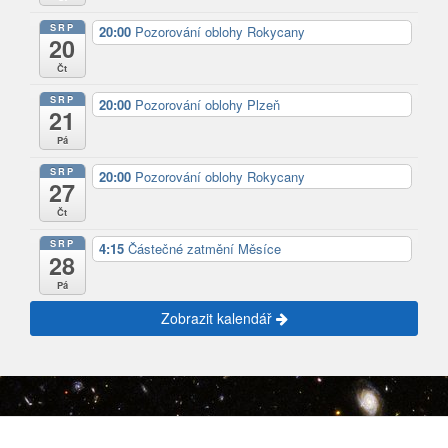
SRP
20:00
Pozorování oblohy Rokycany
20
Čt
SRP
20:00
Pozorování oblohy Plzeň
21
Pá
SRP
20:00
Pozorování oblohy Rokycany
27
Čt
SRP
4:15
Částečné zatmění Měsíce
28
Pá
Zobrazit kalendář