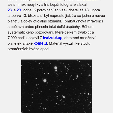
ale snímek nebyl kvalitní. Lepší fotografie získal
23.
a
29.
ledna. K porovnání se však dostal až 18. února
a teprve 13. března si byl naprosto jist, že se jedná o novou
planetu a objev oficiálně oznámil. Tombaughova mravenčí
a obětavá práce přinesla také další úspěchy. Během
systematického pozorování, které celkem trvalo cca
7 000 hodin, objevil 7
hvězdokup
, ohromné množství
planetek a také
kometu
. Materiál využil i ke studiu
proměnných hvězd apod.