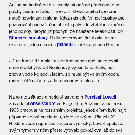
Ani ne po hodině se mu necelý stupeň od předpovězené
polohy podařilo nalézt „hvězdu“, která na jeho hvězdné
mapě nebyla zakreslena. Když následující noci opakované
pozorování podezřelého objektu potvrdilo zřetelnou změnu
jeho polohy, nebylo již pochyb, že nalezené těleso patří do
Sluneční soustavy
. Další pozorování dokázala, že se
skutečně jedná o novou
planetu
a získala jméno Neptun.
Již na konci 19. století ale astronomové opět pozorovali
drobné odchylky od Neptunovy vypočítané dráhy, což
znovu vedlo ke spekulacím, že musí být ve svém oběhu
rušen ještě dalším, zatím neznámým tělesem.
Na tomto základě americký astronom
Percival Lowell,
zakladatel
observatoře
ve Flagstaffu, Arizoně, začal roku
1905 pracovat na rozsáhlém projektu, jehož cílem bylo najít
případnou devátou planetu, kterou nazýval „Planeta X“.
Hledání však nepřinášelo žádné výsledky. Lowell spolu se
svým týmem v něm přesto vytrvale pokračoval až do své