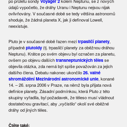
po průletu sondy
Voyager 2
kolem Neptunu, se z nových
údajů vypočetlo, že dráhy Uranu i Neptunu nejsou nijak
ovlivňovány. V současné době se tedy většina astronomů
shoduje, že žádná planeta X, jak ji definoval Lowell,
neexistuje.
Pluto je v současné době řazen mezi
trpasličí planety
,
případně
plutoidy
(tj. trpasličí planety za oběžnou dráhou
Neptunu). Krátce po svém objevu byl označen za planetu,
ovšem po objevu dalších
transneptunických těles
se
objevila otázka, zda nemá být spíše považován za jejich
dalšího člena. Debatu nakonec ukončilo
26. valné
shromáždění
Mezinárodní astronomické unie
, konané
14. – 26. srpna 2006 v Praze, na němž byla přijata nová
definice planety. Zásadní podmínkou, která Pluto z této
skupiny vyřadila, byl požadavek, že těleso musí vládnout
dostatečnou gravitací, aby „vyčistilo“ okolí své oběžné
dráhy od jiných těles.
Čtěte také: